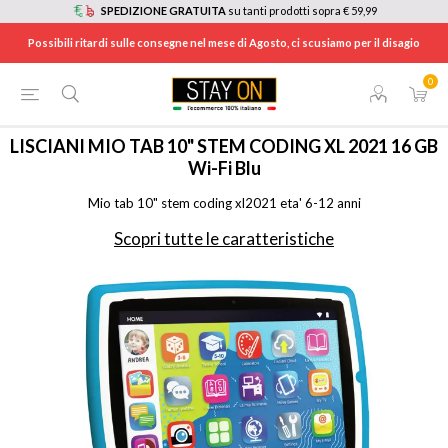
SPEDIZIONE GRATUITA
su tanti prodotti sopra € 59,99
Possibili ritardi sulle consegne nel mese di Agosto, ci scusiamo per il disagio
0
HOME
/
TEMPO LIBERO
/
GIOCATTOLI
/
ALTRI GIOCATTOLI
/
89055
LISCIANI
MIO TAB 10" STEM CODING XL 2021 16 GB
Wi-Fi Blu
Mio tab 10" stem coding xl2021 eta' 6-12 anni
Scopri tutte le caratteristiche