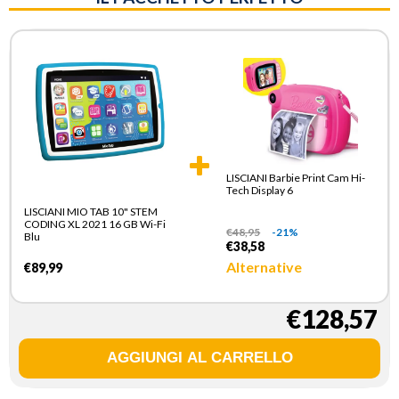
LISCIANI Barbie Print Cam Hi-
Tech Display 6
LISCIANI MIO TAB 10" STEM
CODING XL 2021 16 GB Wi-Fi
€
48,95
-21%
Blu
€38,58
Alternative
€89,99
€128,57