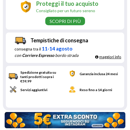
Proteggi il tuo acquisto
Consigliato per un futuro sereno
SCOPRI DI PIÙ
Tempistiche di consegna
11-14 agosto
consegna tra il
con
Corriere Espresso
bordo strada
maggiori info
Spedizione gratuita su
Garanzia inclusa 24 mesi
tanti prodotti sopra i
€59,99
Servizi aggiuntivi
Reso fino a 14 giorni