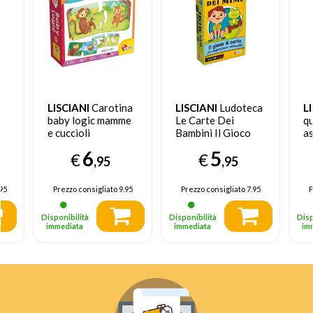
LISCIANI
Carotina
LISCIANI
Ludoteca
L
baby logic mamme
Le Carte Dei
q
e cuccioli
Bambini Il Gioco
as
Dei Mimi
6
5
€
€
,95
,95
95
Prezzo consigliato
9.95
Prezzo consigliato
7.95
P
Disponibilità
Disponibilità
Disp
immediata
immediata
im