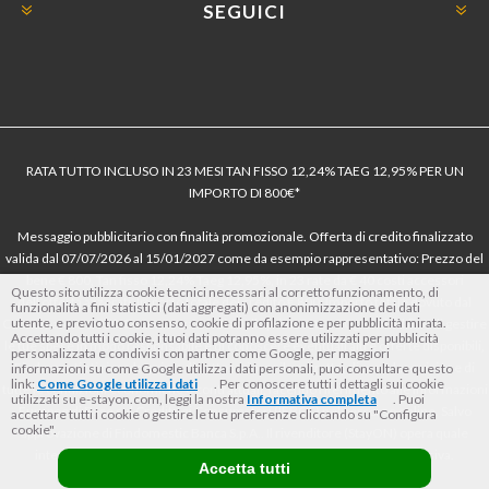
SEGUICI
RATA TUTTO INCLUSO IN 23 MESI TAN FISSO 12,24% TAEG 12,95% PER UN
IMPORTO DI 800€*
Messaggio pubblicitario con finalità promozionale. Offerta di credito finalizzato
valida dal 07/07/2026 al 15/01/2027 come da esempio rappresentativo: Prezzo del
bene € 800, Tan fisso 12,24% Taeg 12,95%, in 23 rate da € 40 costi accessori
Questo sito utilizza cookie tecnici necessari al corretto funzionamento, di
dell’offerta azzerati. Importo totale del credito € 800. Importo totale dovuto dal
funzionalità a fini statistici (dati aggregati) con anonimizzazione dei dati
utente, e previo tuo consenso, cookie di profilazione e per pubblicità mirata.
Consumatore € 920. Decorrenza media della prima rata a 90 giorni. Al fine di gestire
Accettando tutti i cookie, i tuoi dati potranno essere utilizzati per pubblicità
le tue spese in modo responsabile e di conoscere eventuali altre offerte disponibili,
personalizzata e condivisi con partner come Google, per maggiori
Findomestic ti ricorda, prima di sottoscrivere il contratto, di prendere visione di
informazioni su come Google utilizza i dati personali, puoi consultare questo
link:
Come Google utilizza i dati
. Per conoscere tutti i dettagli sui cookie
tutte le condizioni economiche e contrattuali, facendo riferimento alle Informazioni
utilizzati su e-stayon.com, leggi la nostra
Informativa completa
. Puoi
Europee di Base sul Credito ai Consumatori (IEBCC) nel percorso online. Salvo
accettare tutti i cookie o gestire le tue preferenze cliccando su "Configura
cookie".
approvazione di Findomestic Banca S.p.A.. Il rivenditore (StayON) opera quale
intermediario del credito per Findomestic Banca S.p.A., non in esclusiva.
Accetta tutti