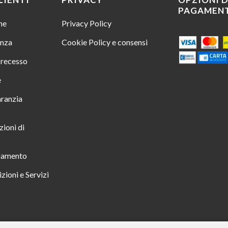
PAGAMEN
ine
Privacy Policy
enza
Cookie Policy e consensi
i recesso
e
aranzia
zioni di
gamento
zioni e Servizi