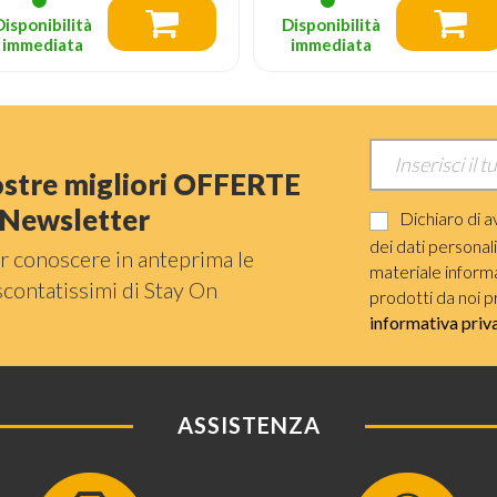
Disponibilità
Disponibilità
immediata
immediata
nostre migliori OFFERTE
a Newsletter
Dichiaro di a
dei dati personal
r conoscere in anteprima le
materiale informat
scontatissimi di Stay On
prodotti da noi p
informativa priv
ASSISTENZA