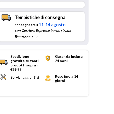
Tempistiche di consegna
11-14 agosto
consegna tra il
con
Corriere Espresso
bordo strada
maggiori info
Spedizione
Garanzia inclusa
gratuita su tanti
24 mesi
prodotti sopra i
€59,99
Reso fino a 14
Servizi aggiuntivi
giorni