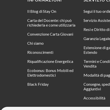
Il Blog di Stay On
Segui il tuo ord
Carta del Docente: chi può
Servizio Assist
richiederla e come utilizzarla
Resi e Diritto d
Convenzione Carta Giovani
Garanzia Legal
Chi siamo
Estensione di g
Riconoscimenti
Estendo
Riqualificazione Energetica
Termini e Condi
Vendita
Ecobonus: Bonus Mobili ed
Elettrodomestici
Modalità di pa
Black Friday
Consegne, spedi
Aggiuntivi
Accessibilità