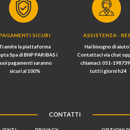
PAGAMENTI SICURI
ASSISTENZA - RES
Tramite la piattaforma
Hai bisogno di aiuto
pta Spa di BNP PARIBAS i
Contattaci via chat op
tuoi pagamenti saranno
chiamaci: 051-19873
sicuri al 100%
tutti i giorni h24
CONTATTI
LIENTI
PRIVACY
OPZIONI D