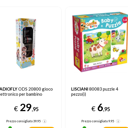
ISCIANI
80083 puzzle 4
FUNKO
POP 83456 Disney
ezzo(i)
Cenerentola
6
4
€
€
,95
,95
Prezzo consigliato
9.95
Prezzo consigliato
16.95