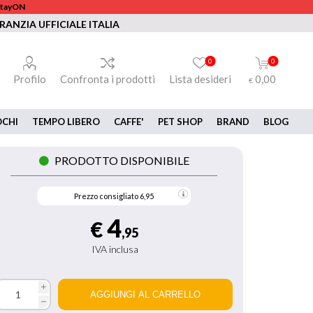
 StayON
RANZIA UFFICIALE ITALIA
0
0
Profilo
Confronta i prodotti
Lista desideri
0,00
€
OCHI
TEMPO LIBERO
CAFFE'
PET SHOP
BRAND
BLOG
PRODOTTO DISPONIBILE
Prezzo consigliato
6,95
4
€
,95
IVA inclusa
i
h