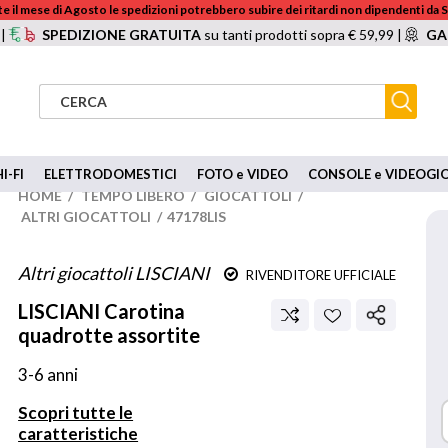
e il mese di Agosto le spedizioni potrebbero subire dei ritardi non dipendenti da
 |
SPEDIZIONE GRATUITA
su tanti prodotti sopra € 59,99 |
GA
I-FI
ELETTRODOMESTICI
FOTO e VIDEO
CONSOLE e VIDEOGI
HOME
/
TEMPO LIBERO
/
GIOCATTOLI
/
ALTRI GIOCATTOLI
/
47178LIS
Altri giocattoli LISCIANI
RIVENDITORE UFFICIALE
LISCIANI
Carotina
quadrotte assortite
3-6 anni
Scopri tutte le
caratteristiche