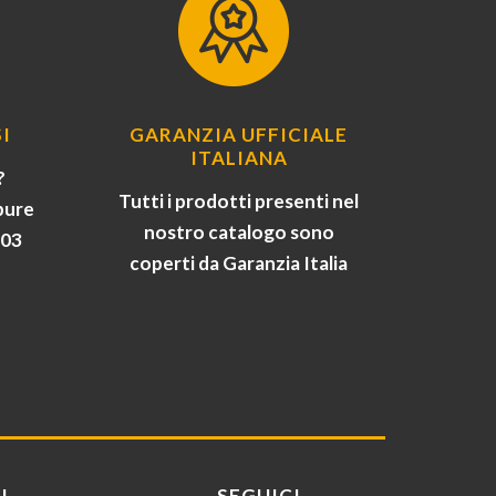
I
GARANZIA UFFICIALE
ITALIANA
?
Tutti i prodotti presenti nel
pure
nostro catalogo sono
903
coperti da Garanzia Italia
I
SEGUICI