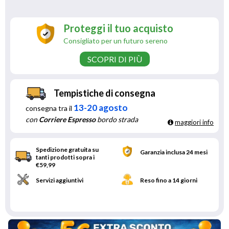
Proteggi il tuo acquisto
Consigliato per un futuro sereno
SCOPRI DI PIÙ
Tempistiche di consegna
13-20 agosto
consegna tra il
con
Corriere Espresso
bordo strada
maggiori info
Spedizione gratuita su
Garanzia inclusa 24 mesi
tanti prodotti sopra i
€59,99
Servizi aggiuntivi
Reso fino a 14 giorni