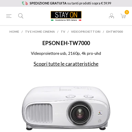
SPEDIZIONE GRATUITA
su tanti prodotti sopra € 59,99
0
HOME
/
TV E HOME CINEMA
/
TV
/
VIDEOPROIETTORI
/
EHTW7000
EPSON
EH-TW7000
Videoproiettore usb, 2160p, 4k pro-uhd
Scopri tutte le caratteristiche