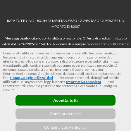
RATA TUTTO INCLUSO IN 23 MESI TAN FISSO 12,24% TAEG 12,95% PER UN
IMPORTO DI 800€*
Messaggio pubblicitario con finalità promozionale. Offerta di credito finalizzato
valida dal 07/07/2026 al 15/01/2027 come da esempio rappresentativo: Prezzo del
bene € 800, Tan fisso 12,24% Taeg 12,95%, in 23 rate da € 40 costi accessori
Questo sito utilizza cookie tecnici necessari al corretto funzionamento, di
dell’offerta azzerati. Importo totale del credito € 800. Importo totale dovuto dal
funzionalità a fini statistici (dati aggregati) con anonimizzazione dei dati
utente, e previo tuo consenso, cookie di profilazione e per pubblicità mirata.
Consumatore € 920. Decorrenza media della prima rata a 90 giorni. Al fine di gestire
Accettando tutti i cookie, i tuoi dati potranno essere utilizzati per pubblicità
le tue spese in modo responsabile e di conoscere eventuali altre offerte disponibili,
personalizzata e condivisi con partner come Google, per maggiori
Findomestic ti ricorda, prima di sottoscrivere il contratto, di prendere visione di
informazioni su come Google utilizza i dati personali, puoi consultare questo
link:
Come Google utilizza i dati
. Per conoscere tutti i dettagli sui cookie
tutte le condizioni economiche e contrattuali, facendo riferimento alle Informazioni
utilizzati su e-stayon.com, leggi la nostra
Informativa completa
. Puoi
Europee di Base sul Credito ai Consumatori (IEBCC) nel percorso online. Salvo
accettare tutti i cookie o gestire le tue preferenze cliccando su "Configura
cookie".
approvazione di Findomestic Banca S.p.A.. Il rivenditore (StayON) opera quale
intermediario del credito per Findomestic Banca S.p.A., non in esclusiva.
Accetta tutti
Configura cookie
Consenti cookie tecnici