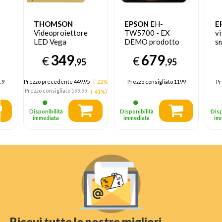
THOMSON
EPSON
EH-
E
Videoproiettore
TW5700 - EX
v
LED Vega
DEMO prodotto
s
600ANSI lumen
nuovo con imballo
349
679
€
€
Full HD
aperto
,95
,95
19
Prezzo precedente 449,95
(-22%)
Prezzo consigliato
1199
Pr
Prezzo consigliato
599.99
(-41%)
Disponibilità
Disponibilità
Disp
immediata
immediata
im
Ricevi tutte le nostre migliori