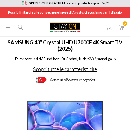
SPEDIZIONE GRATUITA
su tanti prodotti sopra € 59,99
Possibili ritardi sulle consegne nel mese di Agosto, ci scusiamo per il disagio
0
HOME
/
TV E HOME CINEMA
/
TV
/
TV 4K ULTRA HD
/
UE43U7000FUXZT
SAMSUNG
43" Crystal UHD U7000F 4K Smart TV
(2025)
Televisore led 43" uhd hdr10+ 3hdmi,1usb,t2/s2,smr,al.ga.,p
Scopri tutte le caratteristiche
Classe di efficienza energetica