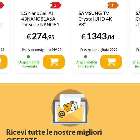
LG
NanoCell AI
SAMSUNG
TV
S
43NANO81A6A
Crystal UHD 4K
C
t
TV Serie NANO81
98”
U
43'' 4K, α7 Gen8,
UE98DU9070UXZT
T
274
1343
€
€
HDR10, 20W, 3
Smart TV Wi-Fi
,95
,04
HDMI con Game
Graphite Black
Optimizer, Smart
2024, Processore
.95
Prezzo consigliato
549.95
Prezzo consigliato
2999
Pr
TV WebOS 25
Crystal 4K, 4K
Upscaling, Slim
Disponibilità
Disponibilità
Disp
Look, OTS Lite
immediata
immediata
im
Ricevi tutte le nostre migliori