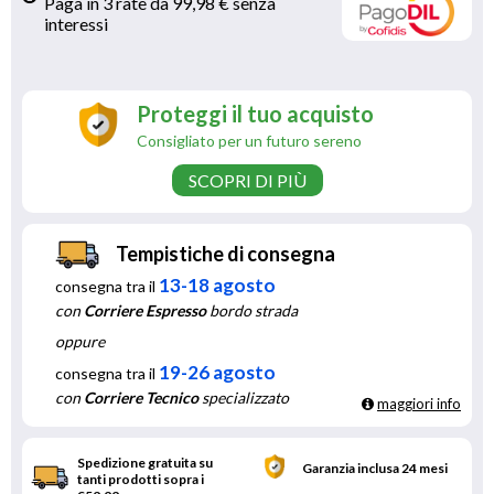
Paga in 3 rate da 99,98 € senza 
interessi 
Proteggi il tuo acquisto
Consigliato per un futuro sereno
SCOPRI DI PIÙ
Tempistiche di consegna
13-18 agosto
consegna tra il
con
Corriere Espresso
bordo strada
oppure
19-26 agosto
consegna tra il
con
Corriere Tecnico
specializzato
maggiori info
Spedizione gratuita su
Garanzia inclusa 24 mesi
tanti prodotti sopra i