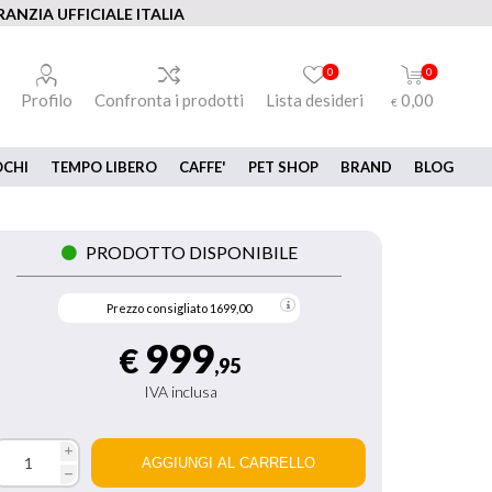
ANZIA UFFICIALE ITALIA
0
0
Profilo
Confronta i prodotti
Lista desideri
0,00
€
OCHI
TEMPO LIBERO
CAFFE'
PET SHOP
BRAND
BLOG
PRODOTTO DISPONIBILE
Prezzo consigliato
1699,00
999
€
,95
IVA inclusa
i
h