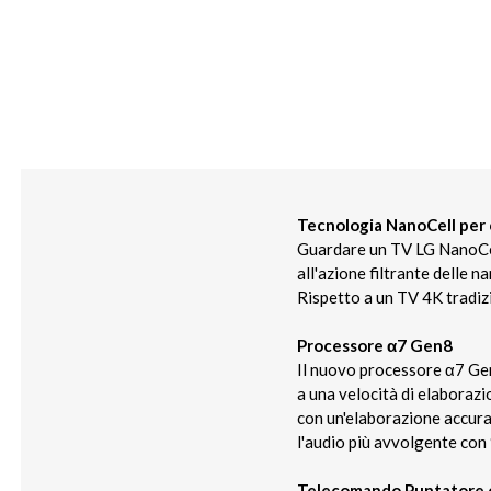
Tecnologia NanoCell per c
Guardare un TV LG NanoCell 
all'azione filtrante delle 
Rispetto a un TV 4K tradiz
Processore α7 Gen8
Il nuovo processore α7 Gen
a una velocità di elaborazio
con un'elaborazione accurat
l'audio più avvolgente con 9
Telecomando Puntatore 