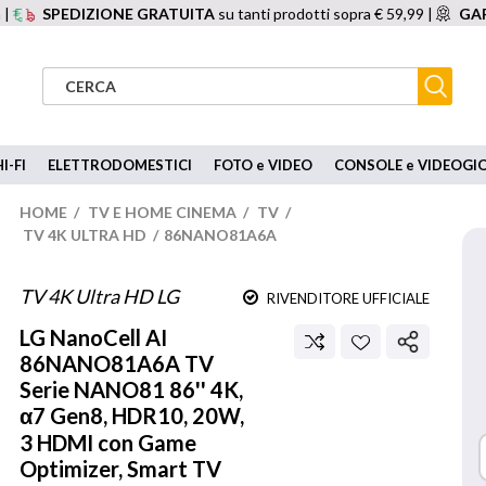
 |
SPEDIZIONE GRATUITA
su tanti prodotti sopra € 59,99 |
GAR
I-FI
ELETTRODOMESTICI
FOTO e VIDEO
CONSOLE e VIDEOGI
HOME
/
TV E HOME CINEMA
/
TV
/
TV 4K ULTRA HD
/
86NANO81A6A
TV 4K Ultra HD LG
RIVENDITORE UFFICIALE
LG
NanoCell AI
86NANO81A6A TV
Serie NANO81 86'' 4K,
α7 Gen8, HDR10, 20W,
3 HDMI con Game
Optimizer, Smart TV