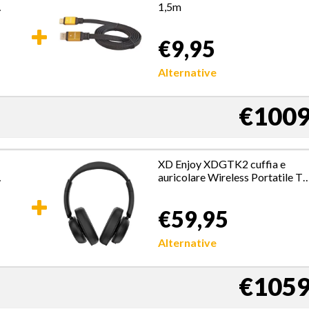
1,5m
€9,95
Alternative
€1009
XD Enjoy XDGTK2 cuffia e
auricolare Wireless Portatile T
Bluetooth Base di ricarica Nero
€59,95
Alternative
€1059