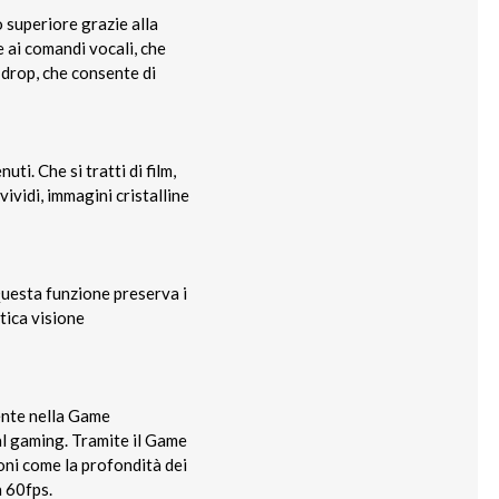
o superiore grazie alla
e ai comandi vocali, che
 drop, che consente di
i. Che si tratti di film,
vividi, immagini cristalline
uesta funzione preserva i
ntica visione
ente nella Game
 al gaming. Tramite il Game
oni come la profondità dei
a 60fps.