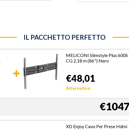
IL PACCHETTO PERFETTO
MELICONI Slimstyle Plus 600S
CG 2,18 m (86") Nero
€48,01
Alternative
€1047
XD Enjoy Cavo Per Prese Hdmi