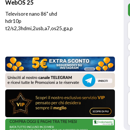
WebOS 25
Televisore nano 86" uhd 
hdr10p 
t2/s2,3hdmi,2usb,a7,os25,ga,p