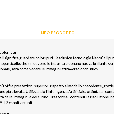
INFO PRODOTTO
olori puri
significa guardare colori puri. L'esclusiva tecnologia NanoCell purif
nanoparticelle, che rimuovono le impurità e donano nuova brillantezza 
ionale, sarà come vedere le immagini attraverso occhi nuovi.
8 offre prestazioni superiori rispetto al modello precedente, graz
ne più elevata. Utilizzando l'Intelligenza Artificiale, ottimizza i cont
a delle immagini e del suono. Trasforma i contenuti a risoluzione in
.1.2 canali virtuali.
con AI