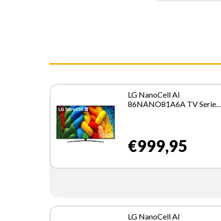
LG NanoCell AI
86NANO81A6A TV Serie
NANO81 86'' 4K, α7 Gen8,
HDR10, 20W, 3 HDMI con
Game Optimizer, Smart TV
€999,95
WebOS 25
LG NanoCell AI