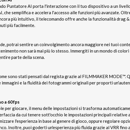
do Puntatore AI porta l'interazione con il tuo dispositivo a un livell
, che semplifica e accelera l'accesso alle funzioni più avanzate. Oltr
ora più intuitivo, il telecomando offre anche la funzionalità drag &
uti più facilmente.
, potrai sentire un coinvolgimento ancora maggiore nei tuoi contenut
ttenimento non sarà mai più lo stesso. Immergiti in un mondo di colori 
entire parte della scena.
 come sono stati pensati dal regista grazie al FILMMAKER MODE™. Q
e immagini e la fluidità dei fotogrammi originali per proporti un'aute
no a 60fps
e per giocare, il menu delle impostazioni si trasforma automaticam
rfaccia da cui tenere sott'occhio le impostazioni principali relative
mizzare l'esperienza in base al genere di gioco, oppure regolare opzi
nco. Inoltre, puoi goderti un'esperienza più fluida grazie al VRR fino 