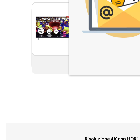
LG UHD AI 55UA74006LB
webOS Serie UA74 55'' 4K,
Gen8, HDR10, 20W, 3 HD
con Game Optimizer, Smar
WebOS 2025
€306,89
Risoluzione 4K con HDR1