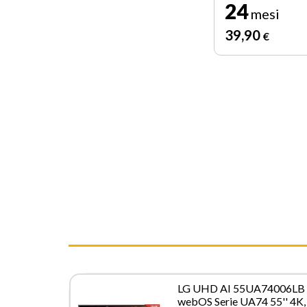
24
mesi
39
,90
€
LG UHD AI 55UA74006LB
webOS Serie UA74 55'' 4K,