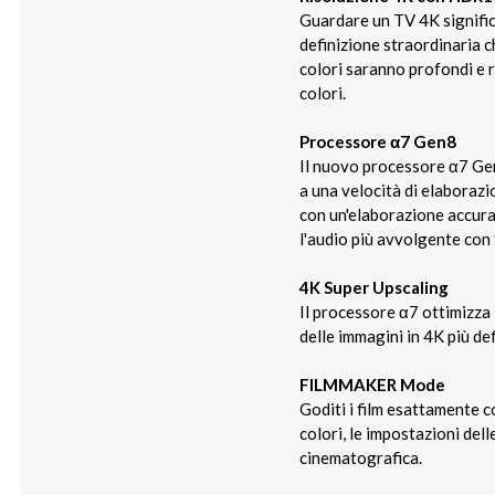
Guardare un TV 4K signific
definizione straordinaria 
colori saranno profondi e r
colori.
Processore α7 Gen8
Il nuovo processore α7 Gen
a una velocità di elaborazio
con un'elaborazione accurat
l'audio più avvolgente con 9
4K Super Upscaling
Il processore α7 ottimizza 
delle immagini in 4K più def
FILMMAKER Mode
Goditi i film esattamente
colori, le impostazioni dell
cinematografica.