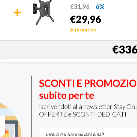
MI
€
31,96
-6%
t TV
€29,96
Alternative
€336
 TV
XD Enjoy Cavo Per Prese Hdmi
 α7
1,5m
SCONTI E PROMOZI
MI
t TV
€9,95
subito per te
Alternative
iscrivendoti alla newsletter Stay On 
OFFERTE e SCONTI DEDICATI
€316