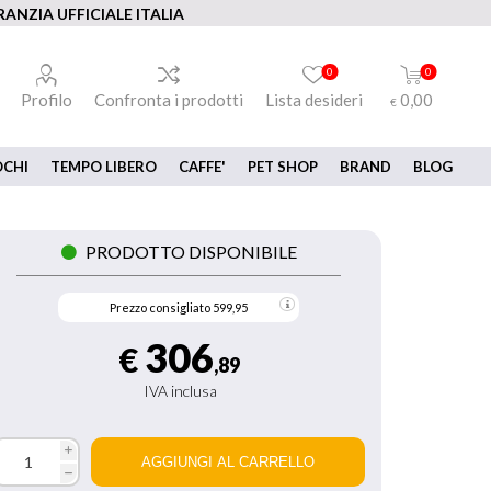
ANZIA UFFICIALE ITALIA
0
0
Profilo
Confronta i prodotti
Lista desideri
0,00
€
OCHI
TEMPO LIBERO
CAFFE'
PET SHOP
BRAND
BLOG
PRODOTTO DISPONIBILE
Prezzo consigliato
599,95
306
€
,89
IVA inclusa
i
h