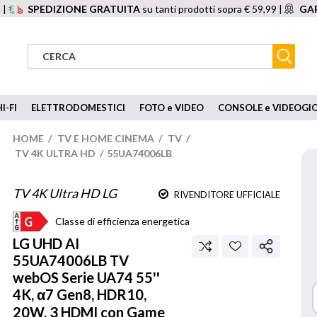
 |
SPEDIZIONE GRATUITA
su tanti prodotti sopra € 59,99 |
GAR
I-FI
ELETTRODOMESTICI
FOTO e VIDEO
CONSOLE e VIDEOGI
HOME
/
TV E HOME CINEMA
/
TV
/
TV 4K ULTRA HD
/
55UA74006LB
TV 4K Ultra HD LG
RIVENDITORE UFFICIALE
Classe di efficienza energetica
LG
UHD AI
55UA74006LB TV
webOS Serie UA74 55''
4K, α7 Gen8, HDR10,
20W, 3 HDMI con Game