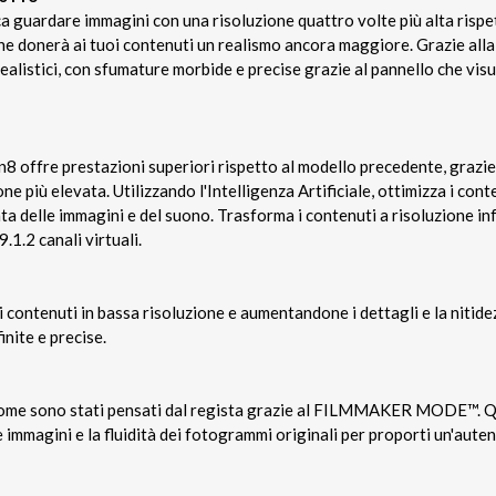
a guardare immagini con una risoluzione quattro volte più alta rispe
che donerà ai tuoi contenuti un realismo ancora maggiore. Grazie al
ealistici, con sfumature morbide e precise grazie al pannello che visu
8 offre prestazioni superiori rispetto al modello precedente, graz
ne più elevata. Utilizzando l'Intelligenza Artificiale, ottimizza i cont
a delle immagini e del suono. Trasforma i contenuti a risoluzione in
.1.2 canali virtuali.
i contenuti in bassa risoluzione e aumentandone i dettagli e la nitide
inite e precise.
 come sono stati pensati dal regista grazie al FILMMAKER MODE™. Q
e immagini e la fluidità dei fotogrammi originali per proporti un'aute