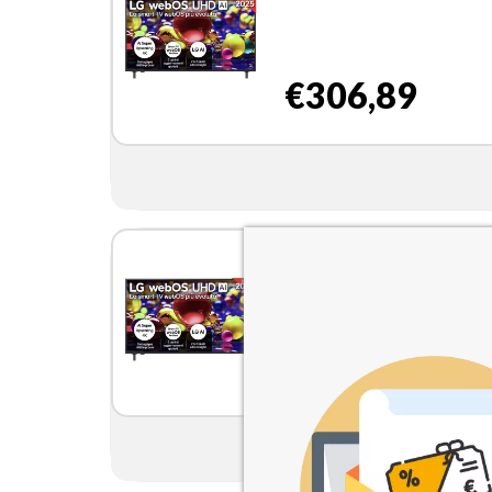
Gen8, HDR10, 20W, 3 HD
con Game Optimizer, Smar
WebOS 2025
€306,89
LG UHD AI 55UA74006LB
webOS Serie UA74 55'' 4K,
Gen8, HDR10, 20W, 3 HD
con Game Optimizer, Smar
WebOS 2025
€306,89