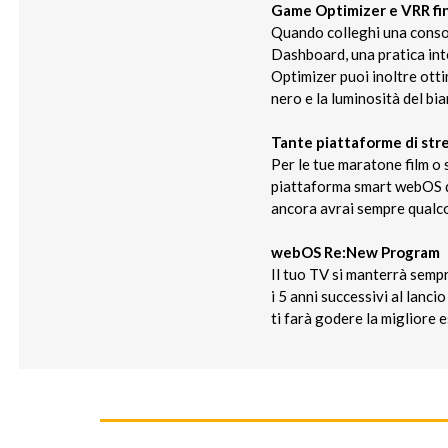
Game Optimizer e VRR fi
Quando colleghi una consol
Dashboard, una pratica inte
Optimizer puoi inoltre otti
nero e la luminosità del bia
Tante piattaforme di str
Per le tue maratone film o s
piattaforma smart webOS d
ancora avrai sempre qualco
webOS Re:New Program
Il tuo TV si manterrà sempr
i 5 anni successivi al lan
ti farà godere la migliore 