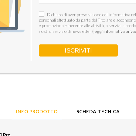
 TV
XD Enjoy XDGTK2 cuffia e
 α7
auricolare Wireless Portatile T
Dichiaro di aver preso visione dell’informativa rel
personali effettuato da parte del Titolare e acconsent
MI
Bluetooth Base di ricarica Nero
e promozionale inerente alle attività, a servizi, a prodo
t TV
€59,95
nostro servizio di newsletter
(leggi informativa priva
Alternative
€366
INFO PRODOTTO
SCHEDA TECNICA
0 Pro