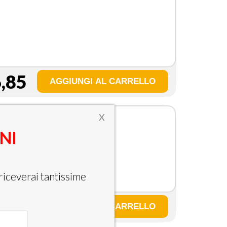
,85
X
ONI
riceverai tantissime
,84