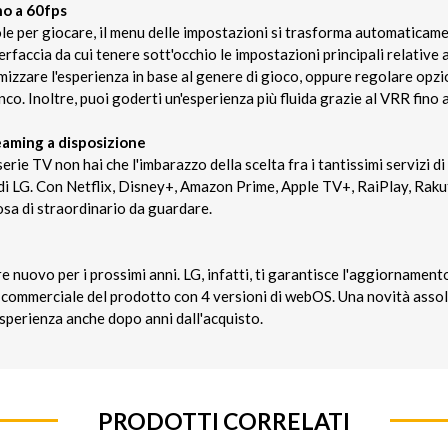
no a 60fps
e per giocare, il menu delle impostazioni si trasforma automaticam
rfaccia da cui tenere sott'occhio le impostazioni principali relative
mizzare l'esperienza in base al genere di gioco, oppure regolare opzi
nco. Inoltre, puoi goderti un'esperienza più fluida grazie al VRR fino 
eaming a disposizione
erie TV non hai che l'imbarazzo della scelta fra i tantissimi servizi d
i LG. Con Netflix, Disney+, Amazon Prime, Apple TV+, RaiPlay, Rak
sa di straordinario da guardare.
e nuovo per i prossimi anni. LG, infatti, ti garantisce l'aggiornamen
cio commerciale del prodotto con 4 versioni di webOS. Una novità ass
esperienza anche dopo anni dall'acquisto.
PRODOTTI CORRELATI