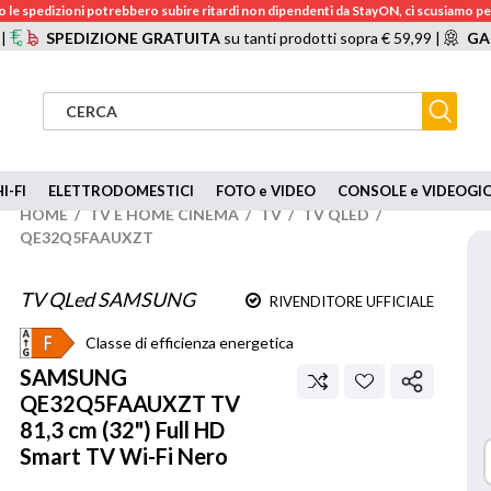
 le spedizioni potrebbero subire ritardi non dipendenti da StayON, ci scusiamo per
 |
SPEDIZIONE GRATUITA
su tanti prodotti sopra € 59,99 |
GA
I-FI
ELETTRODOMESTICI
FOTO e VIDEO
CONSOLE e VIDEOGI
HOME
/
TV E HOME CINEMA
/
TV
/
TV QLED
/
QE32Q5FAAUXZT
TV QLed SAMSUNG
RIVENDITORE UFFICIALE
Classe di efficienza energetica
SAMSUNG
QE32Q5FAAUXZT TV
81,3 cm (32") Full HD
Smart TV Wi-Fi Nero