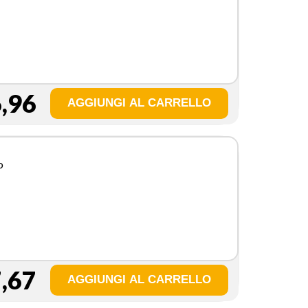
,96
o
,67