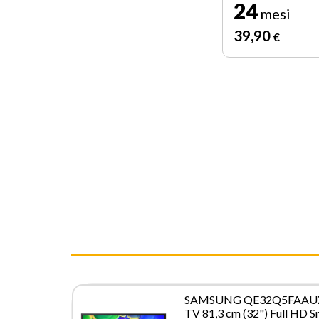
24
mesi
39
,90
€
SAMSUNG QE32Q5FAAU
TV 81,3 cm (32") Full HD S