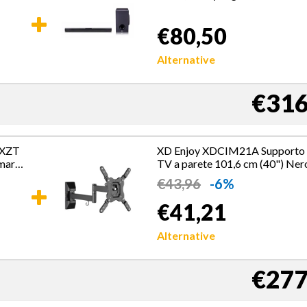
wireless, NOVITA 2022
€80,50
Alternative
€316
XZT
XD Enjoy XDCIM21A Supporto
mart
TV a parete 101,6 cm (40") Ner
€
43,96
-6%
€41,21
Alternative
€277