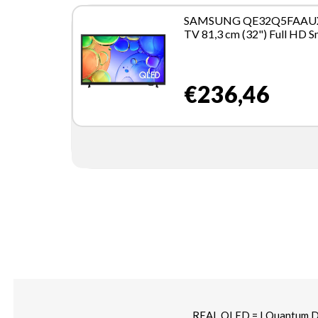
SAMSUNG QE32Q5FAAU
TV 81,3 cm (32") Full HD S
TV Wi-Fi Nero
€236,46
REAL QLED = I Quantum Dot 