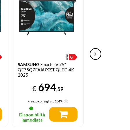
SAMSUNG
Smart TV 75"
SAMSUNG
43" QL
QE75Q7FAAUXZT QLED 4K
Vision AI Smart TV
2025
35
€
694
€
,59
Prezzo consigliato
Prezzo consigliato
1549
Disponibilità
Disponibilità
immediata
immediata