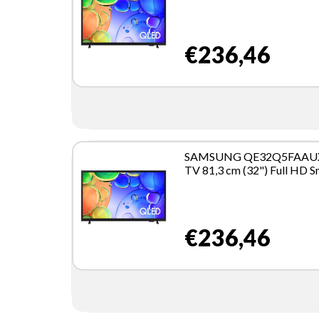
TV Wi-Fi Nero
€236,46
SAMSUNG QE32Q5FAAU
TV 81,3 cm (32") Full HD S
TV Wi-Fi Nero
€236,46