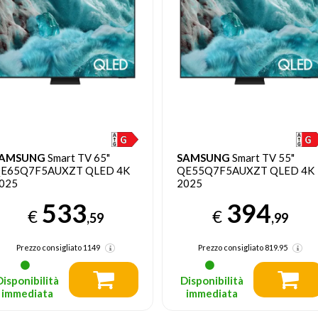
AMSUNG
Smart TV 65"
SAMSUNG
Smart TV 55"
E65Q7F5AUXZT QLED 4K
QE55Q7F5AUXZT QLED 4K
025
2025
533
394
€
€
,59
,99
Prezzo consigliato
1149
Prezzo consigliato
819.95
Disponibilità
Disponibilità
immediata
immediata