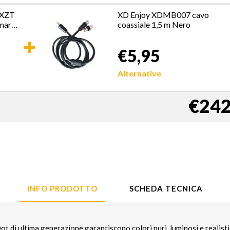
XZT
XD Enjoy XDMB007 cavo
mart
coassiale 1,5 m Nero
€5,95
Alternative
€242
INFO PRODOTTO
SCHEDA TECNICA
di ultima generazione garantiscono colori puri, luminosi e realistic