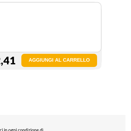
,41
i in ogni condizione di