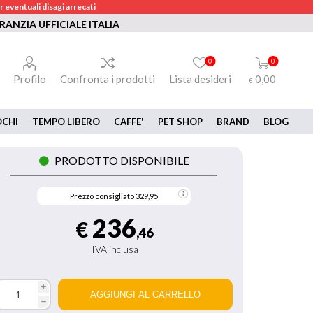
 eventuali disagi arrecati
RANZIA UFFICIALE ITALIA
0
0
Profilo
Confronta i prodotti
Lista desideri
0,00
€
OCHI
TEMPO LIBERO
CAFFE'
PET SHOP
BRAND
BLOG
PRODOTTO DISPONIBILE
Prezzo consigliato
329,95
236
€
,46
IVA inclusa
i
h