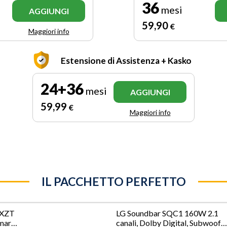
36
mesi
AGGIUNGI
59
,90
€
Maggiori info
Estensione di Assistenza + Kasko
24+36
mesi
AGGIUNGI
59
,99
€
Maggiori info
IL PACCHETTO PERFETTO
XZT
LG Soundbar SQC1 160W 2.1
mart
canali, Dolby Digital, Subwoofe