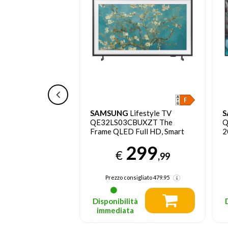
Smart TV 50"
SAMSUNG
Lifestyle TV
S
AUXZT QLED 4K
QE32LS03CBUXZT The
Q
Frame QLED Full HD, Smart
2
TV 32" Matte Display, OTS
352
299
Lite, Black 2023
€
,78
,99
sigliato
699.95
Prezzo consigliato
479.95
tà
Disponibilità
a
immediata