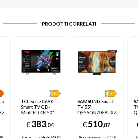
PRODOTTI CORRELATI
eo
TCL
Serie C69K
SAMSUNG
Smart
S
Smart TV QD-
TV 55"
T
XZT
MiniLED 4K 50"
QE55QN70FAUXZT
Q
50C69K, 144Hz,
Neo QLED 4K Mini
N
383
510
€
€
,
audio Onkyo 2.1,
LED 2025
L
,04
,87
Dolby Vision IQ &
Atmos, Google TV
99
Prezzo consigliato
649.95
Prezzo consigliato
1149
P