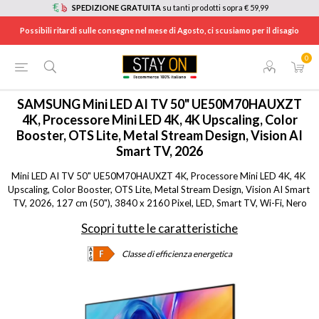
SPEDIZIONE GRATUITA
su tanti prodotti sopra € 59,99
Possibili ritardi sulle consegne nel mese di Agosto, ci scusiamo per il disagio
0
HOME
/
TV E HOME CINEMA
/
TV
/
TV MINILED
/
UE50M70HAUXZT
SAMSUNG
Mini LED AI TV 50" UE50M70HAUXZT
4K, Processore Mini LED 4K, 4K Upscaling, Color
Booster, OTS Lite, Metal Stream Design, Vision AI
Smart TV, 2026
Mini LED AI TV 50" UE50M70HAUXZT 4K, Processore Mini LED 4K, 4K 
Upscaling, Color Booster, OTS Lite, Metal Stream Design, Vision AI Smart 
TV, 2026, 127 cm (50"), 3840 x 2160 Pixel, LED, Smart TV, Wi-Fi, Nero
Scopri tutte le caratteristiche
Classe di efficienza energetica