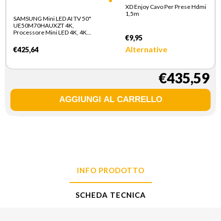
XD Enjoy Cavo Per Prese Hdmi
1,5m
SAMSUNG Mini LED AI TV 50"
UE50M70HAUXZT 4K,
Processore Mini LED 4K, 4K
€9,95
Upscaling, Color Booster, OTS
Lite, Metal Stream Design,
Alternative
€425,64
Vision AI Smart TV, 2026
€435,59
INFO PRODOTTO
SCHEDA TECNICA