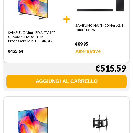
SAMSUNG HW-T420 Nero 2.1
canali 150 W
SAMSUNG Mini LED AI TV 50"
UE50M70HAUXZT 4K,
Processore Mini LED 4K, 4K
€89,95
Upscaling, Color Booster, OTS
Lite, Metal Stream Design,
Alternative
€425,64
Vision AI Smart TV, 2026
€515,59