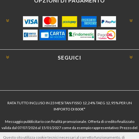
OPZIONI DI PAGAMENTO
SEGUICI
RATA TUTTO INCLUSO IN 23 MESI TAN FISSO 12,24% TAEG 12,95% PER UN
IMPORTO DI 800€*
Messaggio pubblicitario con finalità promozionale. Offerta di credito finalizzato
valida dal 07/07/2026 al 15/01/2027 come da esempio rappresentativo: Prezzo del
bene € 800, Tan fisso 12,24% Taeg 12,95%, in 23 rate da € 40 costi accessori
Questo sito utilizza cookie tecnici necessari al corretto funzionamento, di