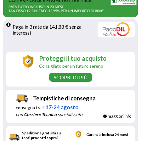
Paga in 3 rate da 141,88 € senza 
interessi 
Proteggi il tuo acquisto
Consigliato per un futuro sereno
SCOPRI DI PIÙ
Tempistiche di consegna
17-24 agosto
consegna tra il
con
Corriere Tecnico
specializzato
maggiori info
Spedizione gratuita su
Garanzia inclusa 24 mesi
tanti prodotti sopra i