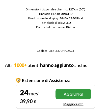
Dimensioni diagonale schermo: 
127 cm (50")
Tipologia HD: 
4K Ultra HD
Risoluzione del display: 
3840 x 2160 Pixel
Tecnologia display: 
LED
Forma dello schermo: 
Piatto
Codice:
UE50M70HAUXZT
Altri
1000+
utenti
hanno aggiunto
anche:
Estensione di Assistenza
24
mesi
AGGIUNGI
39
,90
€
Maggiori info