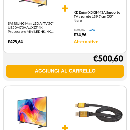
XD Enjoy XDCIM43A Supporto
TV a parete 139,7 cm (55")
Nero
SAMSUNG Mini LED AI TV 50"
UE50M70HAUXZT 4K,
€
79,96
-6%
Processore Mini LED 4K, 4K
€74,96
Upscaling, Color Booster, OTS
Lite, Metal Stream Design,
Alternative
€425,64
Vision AI Smart TV, 2026
€500,60