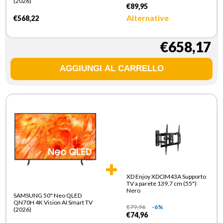
(2026)
€89,95
Alternative
€568,22
€658,17
XD Enjoy XDCIM43A Supporto
TV a parete 139,7 cm (55")
Nero
SAMSUNG 50" Neo QLED
QN70H 4K Vision AI Smart TV
€
79,96
-6%
(2026)
€74,96