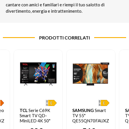
cantare con amici e familiari e riempi il tuo salotto di
divertimento, energia e intrattenimento.
PRODOTTI CORRELATI
eo
TCL
Serie C69K
SAMSUNG
Smart
S
Smart TV QD-
TV 55"
T
XZT
MiniLED 4K 50"
QE55QN70FAUXZT
Q
50C69K, 144Hz,
Neo QLED 4K Mini
N