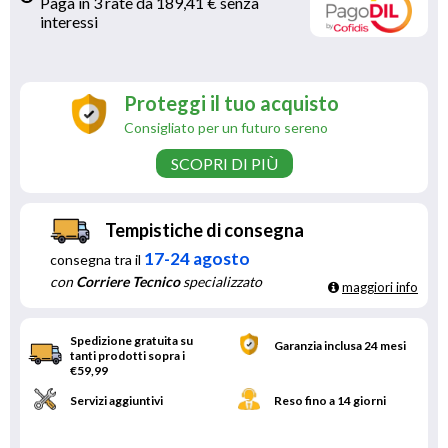
Paga in 3 rate da 189,41 € senza 
interessi 
Proteggi il tuo acquisto
Consigliato per un futuro sereno
SCOPRI DI PIÙ
Tempistiche di consegna
17-24 agosto
consegna tra il
con
Corriere Tecnico
specializzato
maggiori info
Spedizione gratuita su
Garanzia inclusa 24 mesi
tanti prodotti sopra i
€59,99
Servizi aggiuntivi
Reso fino a 14 giorni