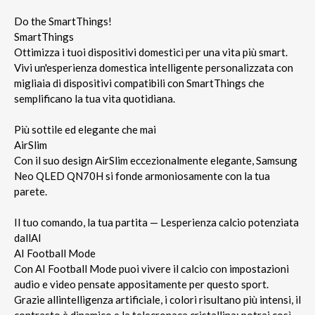
Do the SmartThings!
SmartThings
Ottimizza i tuoi dispositivi domestici per una vita più smart.
Vivi un'esperienza domestica intelligente personalizzata con
migliaia di dispositivi compatibili con SmartThings che
semplificano la tua vita quotidiana.
Più sottile ed elegante che mai
AirSlim
Con il suo design AirSlim eccezionalmente elegante, Samsung
Neo QLED QN70H si fonde armoniosamente con la tua
parete.
Il tuo comando, la tua partita — Lesperienza calcio potenziata
dallAI
AI Football Mode
Con AI Football Mode puoi vivere il calcio con impostazioni
audio e video pensate appositamente per questo sport.
Grazie allintelligenza artificiale, i colori risultano più intensi, il
contrasto è dinamico e la telecronaca cristallina: potrai così