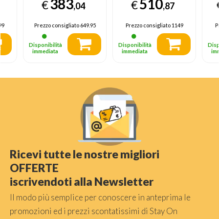
383
510
€
€
,
audio Onkyo 2.1,
LED 2025
L
,04
,87
Dolby Vision IQ &
Atmos, Google TV
99
Prezzo consigliato
649.95
Prezzo consigliato
1149
P
Disponibilità
Disponibilità
Disp
immediata
immediata
im
Ricevi tutte le nostre migliori
OFFERTE
iscrivendoti alla Newsletter
Il modo più semplice per conoscere in anteprima le
promozioni ed i prezzi scontatissimi di Stay On