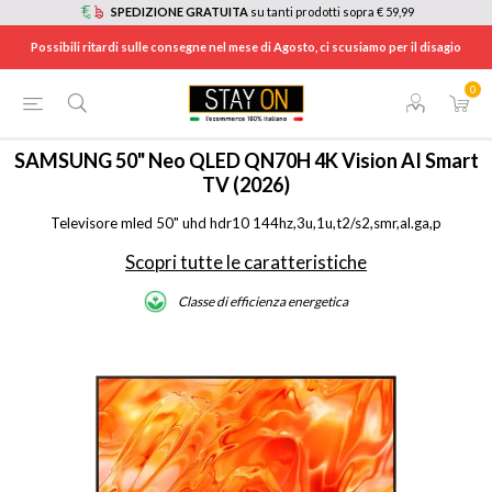
SPEDIZIONE GRATUITA
su tanti prodotti sopra € 59,99
Possibili ritardi sulle consegne nel mese di Agosto, ci scusiamo per il disagio
0
HOME
/
TV E HOME CINEMA
/
TV
/
TV MINILED
/
QE50QN70HAUXZT
SAMSUNG
50" Neo QLED QN70H 4K Vision AI Smart
TV (2026)
Televisore mled 50" uhd hdr10 144hz,3u,1u,t2/s2,smr,al.ga,p
Scopri tutte le caratteristiche
Classe di efficienza energetica