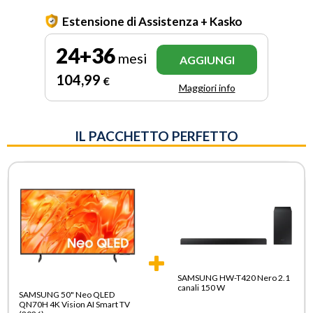
Estensione di Assistenza + Kasko
24+36
mesi
AGGIUNGI
104
,99
€
Maggiori info
IL PACCHETTO PERFETTO
SAMSUNG HW-T420 Nero 2.1
canali 150 W
SAMSUNG 50" Neo QLED
QN70H 4K Vision AI Smart TV