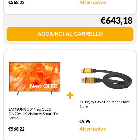
Alternative
€568,22
€643,18
XD Enjoy Cavo Per Prese Hdmi
1,5m
SAMSUNG 50" Neo QLED
QN70H 4K Vision AI Smart TV
(2026)
€9,95
Alternative
€568,22