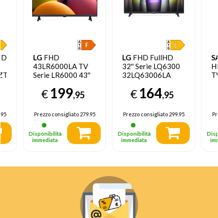
HD
LG
FHD
LG
FHD FullHD
S
43LR6000LA TV
32'' Serie LQ6300
H
ZT,
Serie LR6000 43''
32LQ63006LA
T
2K, α5 Gen6,
Smart TV NOVITÀ
199
164
€
€
&
HDR10, 20W, 2
2022
,95
,95
HDMI con Game
Optimizer,
.95
Prezzo consigliato
279.95
Prezzo consigliato
299.95
Pr
webOS23
Disponibilità
Disponibilità
Disp
,
immediata
immediata
im