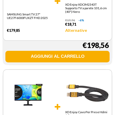
XD Enjoy XDCIM2343T
Supporto TV a parete 101,6 cm
(40") Nero
SAMSUNG Smart TV 27"
UE27F6000FUXZT FHD 2025
€
19,96
-6%
€18,71
Alternative
€179,85
€198,56
XD Enjoy Cavo Per Prese Hdmi