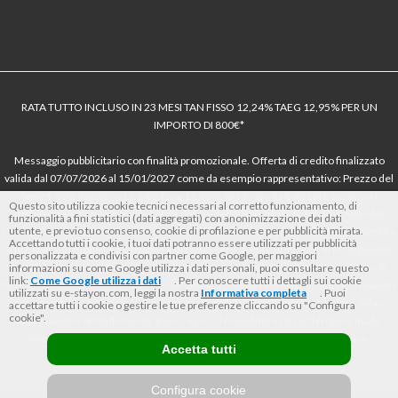
RATA TUTTO INCLUSO IN 23 MESI TAN FISSO 12,24% TAEG 12,95% PER UN
IMPORTO DI 800€*
Messaggio pubblicitario con finalità promozionale. Offerta di credito finalizzato
valida dal 07/07/2026 al 15/01/2027 come da esempio rappresentativo: Prezzo del
bene € 800, Tan fisso 12,24% Taeg 12,95%, in 23 rate da € 40 costi accessori
Questo sito utilizza cookie tecnici necessari al corretto funzionamento, di
dell’offerta azzerati. Importo totale del credito € 800. Importo totale dovuto dal
funzionalità a fini statistici (dati aggregati) con anonimizzazione dei dati
utente, e previo tuo consenso, cookie di profilazione e per pubblicità mirata.
Consumatore € 920. Decorrenza media della prima rata a 90 giorni. Al fine di gestire
Accettando tutti i cookie, i tuoi dati potranno essere utilizzati per pubblicità
le tue spese in modo responsabile e di conoscere eventuali altre offerte disponibili,
personalizzata e condivisi con partner come Google, per maggiori
Findomestic ti ricorda, prima di sottoscrivere il contratto, di prendere visione di
informazioni su come Google utilizza i dati personali, puoi consultare questo
link:
Come Google utilizza i dati
. Per conoscere tutti i dettagli sui cookie
tutte le condizioni economiche e contrattuali, facendo riferimento alle Informazioni
utilizzati su e-stayon.com, leggi la nostra
Informativa completa
. Puoi
Europee di Base sul Credito ai Consumatori (IEBCC) nel percorso online. Salvo
accettare tutti i cookie o gestire le tue preferenze cliccando su "Configura
cookie".
approvazione di Findomestic Banca S.p.A.. Il rivenditore (StayON) opera quale
intermediario del credito per Findomestic Banca S.p.A., non in esclusiva.
Accetta tutti
Configura cookie