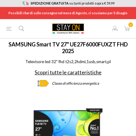
SPEDIZIONE GRATUITA
su tanti prodotti sopra € 59,99
Possibili ritardi sulle consegne nel mese di Agosto, ci scusiamo per il disagio
0
HOME
/
TV E HOME CINEMA
/
TV
/
TV LED
/
UE27F6000FUXZT
SAMSUNG
Smart TV 27" UE27F6000FUXZT FHD
2025
Televisore led 32" fhd t2s2,2hdmi,1usb,smart,pl
Scopri tutte le caratteristiche
Classe di efficienza energetica