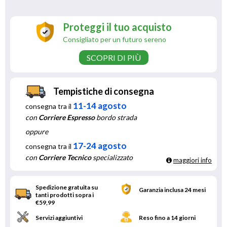
Proteggi il tuo acquisto
Consigliato per un futuro sereno
SCOPRI DI PIÙ
Tempistiche di consegna
11-14 agosto
consegna tra il
con
Corriere Espresso
bordo strada
oppure
17-24 agosto
consegna tra il
con
Corriere Tecnico
specializzato
maggiori info
Spedizione gratuita su
Garanzia inclusa 24 mesi
tanti prodotti sopra i
€59,99
Servizi aggiuntivi
Reso fino a 14 giorni