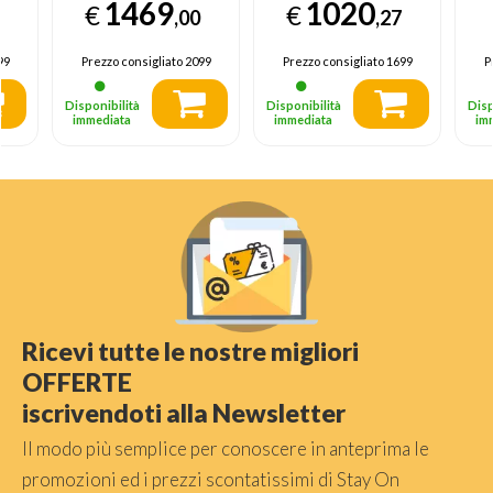
1469
1020
€
€
Color Pro, Dolby
C
,00
,27
Vision, Motion
Vi
Booster 288,
B
99
Prezzo consigliato
2099
Prezzo consigliato
1699
P
SMART TV 2026
S
Disponibilità
Disponibilità
Disp
immediata
immediata
im
Ricevi tutte le nostre migliori
OFFERTE
iscrivendoti alla Newsletter
Il modo più semplice per conoscere in anteprima le
promozioni ed i prezzi scontatissimi di Stay On