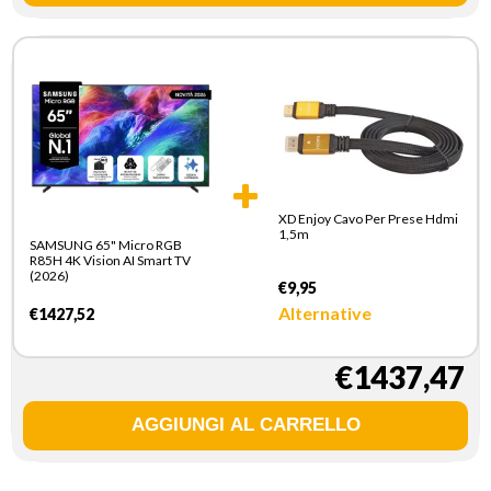
XD Enjoy Cavo Per Prese Hdmi
1,5m
SAMSUNG 65" Micro RGB
R85H 4K Vision AI Smart TV
(2026)
€9,95
Alternative
€1427,52
€1437,47