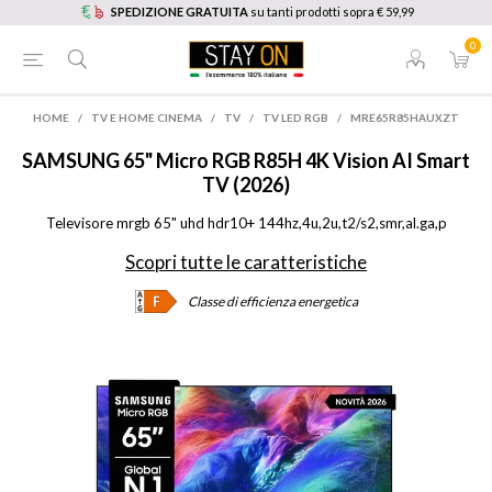
SPEDIZIONE GRATUITA
su tanti prodotti sopra € 59,99
0
HOME
/
TV E HOME CINEMA
/
TV
/
TV LED RGB
/
MRE65R85HAUXZT
SAMSUNG
65" Micro RGB R85H 4K Vision AI Smart
TV (2026)
Televisore mrgb 65" uhd hdr10+ 144hz,4u,2u,t2/s2,smr,al.ga,p
Scopri tutte le caratteristiche
Classe di efficienza energetica