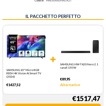
Codice:
MRE65R85HAUXZT
IL PACCHETTO PERFETTO
SAMSUNG HW-T420 Nero 2.1
canali 150 W
SAMSUNG 65" Micro RGB
R85H 4K Vision AI Smart TV
(2026)
€89,95
Alternative
€1427,52
€1517,47