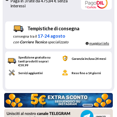
Paga in 3 rate da 475,84 € senza 
interessi 
Tempistiche di consegna
17-24 agosto
consegna tra il
con
Corriere Tecnico
specializzato
maggiori info
Spedizione gratuita su
Garanzia inclusa 24 mesi
tanti prodotti sopra i
€59,99
Servizi aggiuntivi
Reso fino a 14 giorni