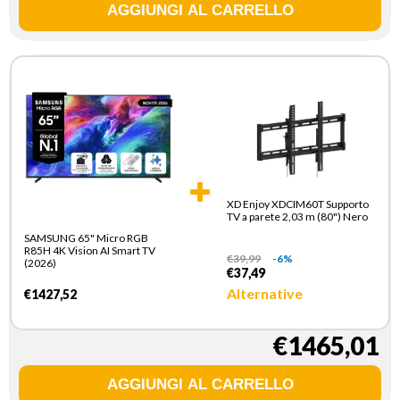
XD Enjoy XDCIM60T Supporto
TV a parete 2,03 m (80") Nero
SAMSUNG 65" Micro RGB
R85H 4K Vision AI Smart TV
€
39,99
-6%
(2026)
€37,49
Alternative
€1427,52
€1465,01