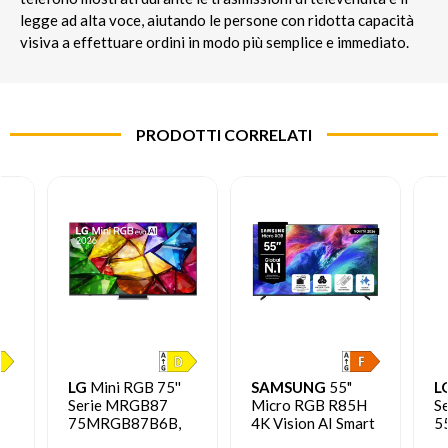
legge ad alta voce, aiutando le persone con ridotta capacità
visiva a effettuare ordini in modo più semplice e immediato.
PRODOTTI CORRELATI
LG
Mini RGB 75''
SAMSUNG
55"
L
Serie MRGB87
Micro RGB R85H
S
75MRGB87B6B,
4K Vision AI Smart
5
4K, RGB Primary
TV (2026)
4