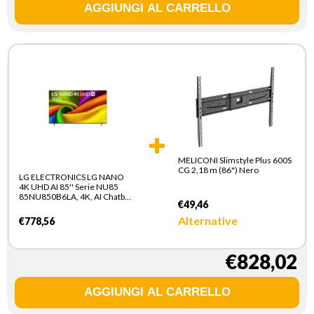
MELICONI Slimstyle Plus 600S
CG 2,18 m (86") Nero
LG ELECTRONICS LG NANO
4K UHD AI 85'' Serie NU85
85NU850B6LA, 4K, AI Chatbot,
€49,46
AI Concierge, Nano Detail
Enhancer, 3 HDMI, SMART TV
Alternative
€778,56
2026
€828,02