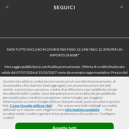
SEGUICI
RATA TUTTO INCLUSO IN 23 MESI TAN FISSO 12,24% TAEG 12,95% PER UN
IMPORTO DI 800€*
Messaggio pubblicitario con finalità promozionale. Offerta di credito finalizzato
valida dal 07/07/2026 al 15/01/2027 come da esempio rappresentativo: Prezzo del
bene € 800, Tan fisso 12,24% Taeg 12,95%, in 23 rate da € 40 costi accessori
Questo sito utilizza cookie tecnici necessari al corretto funzionamento, di
dell’offerta azzerati. Importo totale del credito € 800. Importo totale dovuto dal
funzionalità a fini statistici (dati aggregati) con anonimizzazione dei dati
utente, e previo tuo consenso, cookie di profilazione e per pubblicità mirata.
Consumatore € 920. Decorrenza media della prima rata a 90 giorni. Al fine di gestire
Accettando tutti i cookie, i tuoi dati potranno essere utilizzati per pubblicità
le tue spese in modo responsabile e di conoscere eventuali altre offerte disponibili,
personalizzata e condivisi con partner come Google, per maggiori
Findomestic ti ricorda, prima di sottoscrivere il contratto, di prendere visione di
informazioni su come Google utilizza i dati personali, puoi consultare questo
link:
Come Google utilizza i dati
. Per conoscere tutti i dettagli sui cookie
tutte le condizioni economiche e contrattuali, facendo riferimento alle Informazioni
utilizzati su e-stayon.com, leggi la nostra
Informativa completa
. Puoi
Europee di Base sul Credito ai Consumatori (IEBCC) nel percorso online. Salvo
accettare tutti i cookie o gestire le tue preferenze cliccando su "Configura
cookie".
approvazione di Findomestic Banca S.p.A.. Il rivenditore (StayON) opera quale
intermediario del credito per Findomestic Banca S.p.A., non in esclusiva.
Accetta tutti