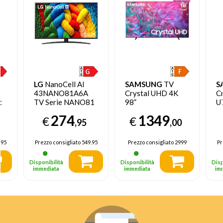
LG
NanoCell AI
SAMSUNG
TV
S
43NANO81A6A
Crystal UHD 4K
C
t
TV Serie NANO81
98”
U
43'' 4K, α7 Gen8,
UE98DU9070UXZT
T
274
1349
€
€
HDR10, 20W, 3
Smart TV Wi-Fi
,95
,00
HDMI con Game
Graphite Black
Optimizer, Smart
2024, Processore
.95
Prezzo consigliato
549.95
Prezzo consigliato
2999
Pr
TV WebOS 25
Crystal 4K, 4K
Upscaling, Slim
Disponibilità
Disponibilità
Disp
Look, OTS Lite
immediata
immediata
im