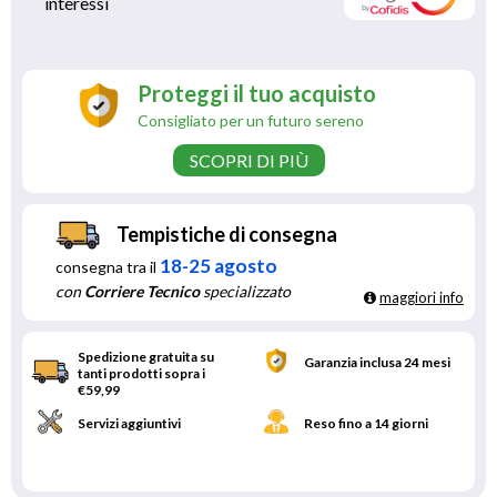
interessi 
Proteggi il tuo acquisto
Consigliato per un futuro sereno
SCOPRI DI PIÙ
Tempistiche di consegna
18-25 agosto
consegna tra il
con
Corriere Tecnico
specializzato
maggiori info
Spedizione gratuita su
Garanzia inclusa 24 mesi
tanti prodotti sopra i
€59,99
Servizi aggiuntivi
Reso fino a 14 giorni