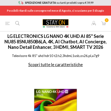
SPEDIZIONE GRATUITA
su tanti prodotti sopra € 59,99
Possibili ritardi sulle consegne nel mese di Agosto, ci scusiamo per il disagio
0
HOME
/
TV E HOME CINEMA
/
TV
/
TV 4K ULTRA HD
/
85NU850B6LA
LG ELECTRONICS
LG NANO 4K UHD AI 85'' Serie
NU85 85NU850B6LA, 4K, AI Chatbot, AI Concierge,
Nano Detail Enhancer, 3 HDMI, SMART TV 2026
Televisore 4k 85" uhd hdr10 t2/s2,3hdmi,1usb,os26,pl,a7g9
Scopri tutte le caratteristiche