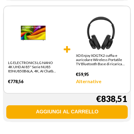
XD Enjoy XDGTK2 cuffia e
auricolare Wireless Portatile
LG ELECTRONICS LG NANO
TV Bluetooth Base di ricarica
4K UHD AI 85'' Serie NU85
Nero
85NU850B6LA, 4K, AI Chatbot,
€59,95
AI Concierge, Nano Detail
Enhancer, 3 HDMI, SMART TV
Alternative
€778,56
2026
€838,51