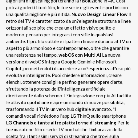
algoritmi di upscaling porteranno la risoluzione in 4K. Così
potrai goderti i tuoi film, le tue serie e gli eventi sportivi con
una qualità migliore e più nitida.
Nuovo Design Linear Flow
Il
retro del TV è caratterizzato da un?elegante struttura a linee
orizzontali scolpite che crea un effetto visivo pulito e
moderno, pensato per integrarsi con stile in qualsiasi
ambiente. Il profilo sottile e il pattern lineare donano al TV un
aspetto più armonioso e contemporaneo, oltre che garantire
una resistenza nel tempo.
webOS con Multi AI
La nuova
versione di webOS integra Google Gemini e Microsoft
Copilot, permettendoti di accedere a un?esperienza d?uso più
evoluta e intelligente. Puoi chiedere informazioni, creare
elenchi, ottenere consigli e perfino generare opere d'arte,
sfruttando la potenza dell?intelligenza artificiale
direttamente dallo schermo. L?integrazione con più AI facilita
le attività quotidiane e apre un mondo di nuove possibilità,
trasformando il TV in un vero hub digitale avanzato. *I
comandi vocali richiedono l'app LG ThinQ sullo smartphone
LG Channels e tante altre piattaforme di streaming
Per le
tue maratone film o serie TV non hai che l'imbarazzo della
scelta fra i tantissimi servizi di streaming che trovi sulla