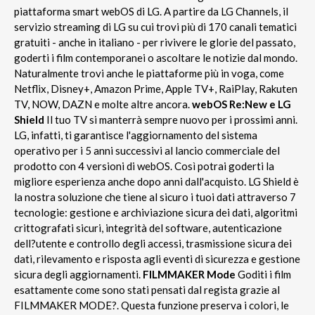
piattaforma smart webOS di LG. A partire da LG Channels, il
servizio streaming di LG su cui trovi più di 170 canali tematici
gratuiti - anche in italiano - per rivivere le glorie del passato,
goderti i film contemporanei o ascoltare le notizie dal mondo.
Naturalmente trovi anche le piattaforme più in voga, come
Netflix, Disney+, Amazon Prime, Apple TV+, RaiPlay, Rakuten
TV, NOW, DAZN e molte altre ancora.
webOS Re:New e LG
Shield
Il tuo TV si manterrà sempre nuovo per i prossimi anni.
LG, infatti, ti garantisce l'aggiornamento del sistema
operativo per i 5 anni successivi al lancio commerciale del
prodotto con 4 versioni di webOS. Così potrai goderti la
migliore esperienza anche dopo anni dall'acquisto. LG Shield è
la nostra soluzione che tiene al sicuro i tuoi dati attraverso 7
tecnologie: gestione e archiviazione sicura dei dati, algoritmi
crittografati sicuri, integrità del software, autenticazione
dell?utente e controllo degli accessi, trasmissione sicura dei
dati, rilevamento e risposta agli eventi di sicurezza e gestione
sicura degli aggiornamenti.
FILMMAKER Mode
Goditi i film
esattamente come sono stati pensati dal regista grazie al
FILMMAKER MODE?. Questa funzione preserva i colori, le