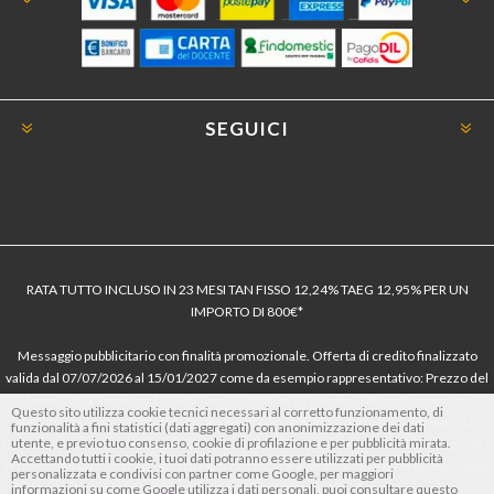
SEGUICI
RATA TUTTO INCLUSO IN 23 MESI TAN FISSO 12,24% TAEG 12,95% PER UN
IMPORTO DI 800€*
Messaggio pubblicitario con finalità promozionale. Offerta di credito finalizzato
valida dal 07/07/2026 al 15/01/2027 come da esempio rappresentativo: Prezzo del
bene € 800, Tan fisso 12,24% Taeg 12,95%, in 23 rate da € 40 costi accessori
Questo sito utilizza cookie tecnici necessari al corretto funzionamento, di
dell’offerta azzerati. Importo totale del credito € 800. Importo totale dovuto dal
funzionalità a fini statistici (dati aggregati) con anonimizzazione dei dati
utente, e previo tuo consenso, cookie di profilazione e per pubblicità mirata.
Consumatore € 920. Decorrenza media della prima rata a 90 giorni. Al fine di gestire
Accettando tutti i cookie, i tuoi dati potranno essere utilizzati per pubblicità
le tue spese in modo responsabile e di conoscere eventuali altre offerte disponibili,
personalizzata e condivisi con partner come Google, per maggiori
Findomestic ti ricorda, prima di sottoscrivere il contratto, di prendere visione di
informazioni su come Google utilizza i dati personali, puoi consultare questo