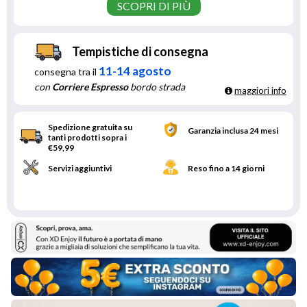
SCOPRI DI PIÙ
Tempistiche di consegna
11-14 agosto
consegna tra il
con
Corriere Espresso
bordo strada
maggiori info
Spedizione gratuita su
Garanzia inclusa 24 mesi
tanti prodotti sopra i
€59,99
Servizi aggiuntivi
Reso fino a 14 giorni