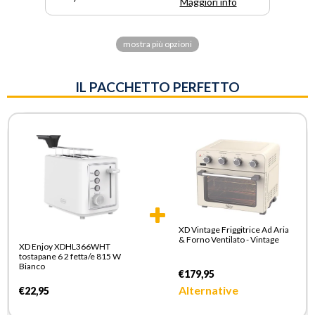
Maggiori info
mostra più opzioni
IL PACCHETTO PERFETTO
XD Vintage Friggitrice Ad Aria
& Forno Ventilato - Vintage
XD Enjoy XDHL366WHT
tostapane 6 2 fetta/e 815 W
Bianco
€179,95
Alternative
€22,95