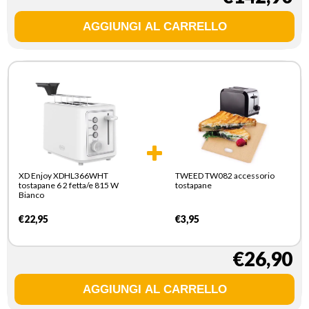
XD Enjoy XDHL366WHT
TWEED TW082 accessorio
tostapane 6 2 fetta/e 815 W
tostapane
Bianco
€22,95
€3,95
€26,90