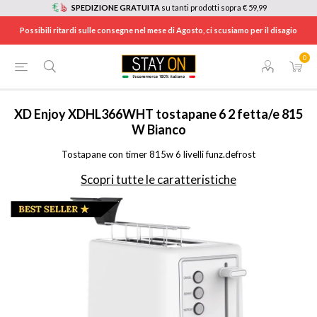
SPEDIZIONE GRATUITA
su tanti prodotti sopra € 59,99
Possibili ritardi sulle consegne nel mese di Agosto, ci scusiamo per il disagio
0
HOME
/
ELETTRODOMESTICI
/
ELETTRODOMESTICI DA CUCINA
/
TOSTAPANE E TOSTIERE
/
XDHL366WHT
XD Enjoy
XDHL366WHT tostapane 6 2 fetta/e 815
W Bianco
Tostapane con timer 815w 6 livelli funz.defrost
Scopri tutte le caratteristiche