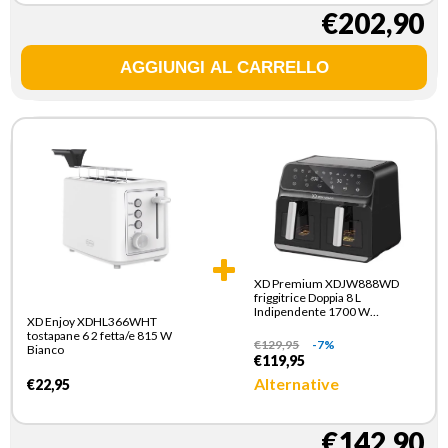
€202,90
XD Premium XDJW888WD
friggitrice Doppia 8 L
Indipendente 1700 W
XD Enjoy XDHL366WHT
Friggitrice ad aria calda Nero
tostapane 6 2 fetta/e 815 W
€
129,95
-7%
Bianco
€119,95
Alternative
€22,95
€142,90