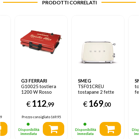
PRODOTTI CORRELATI
G3 FERRARI
SMEG
S
G10025 tostiera
TSF01CREU
t
1200 W Rosso
tostapane 2 fette
f
950 W Crema
N
112
169
€
€
,99
,00
9
Prezzo consigliato
169.95
Disponibilità
Disponibilità
Disp
immediata
immediata
im