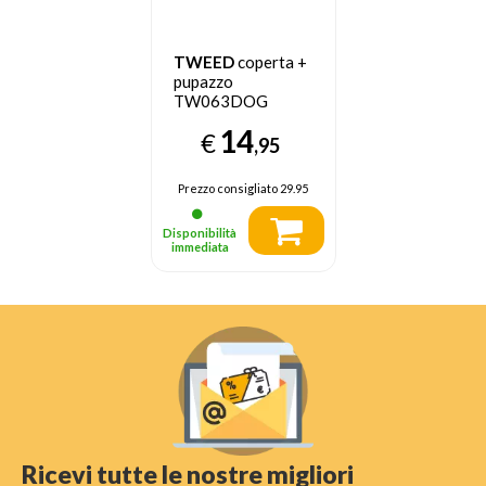
TWEED
coperta +
pupazzo
TW063DOG
14
€
,95
Prezzo consigliato
29.95
Disponibilità
immediata
Ricevi tutte le nostre migliori