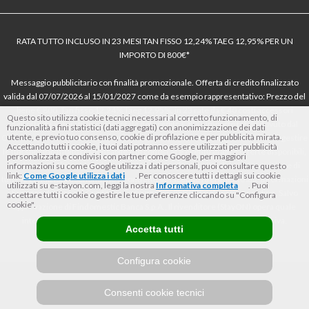
RATA TUTTO INCLUSO IN 23 MESI TAN FISSO 12,24% TAEG 12,95% PER UN
IMPORTO DI 800€*
Messaggio pubblicitario con finalità promozionale. Offerta di credito finalizzato
valida dal 07/07/2026 al 15/01/2027 come da esempio rappresentativo: Prezzo del
bene € 800, Tan fisso 12,24% Taeg 12,95%, in 23 rate da € 40 costi accessori
Questo sito utilizza cookie tecnici necessari al corretto funzionamento, di
dell’offerta azzerati. Importo totale del credito € 800. Importo totale dovuto dal
funzionalità a fini statistici (dati aggregati) con anonimizzazione dei dati
utente, e previo tuo consenso, cookie di profilazione e per pubblicità mirata.
Consumatore € 920. Decorrenza media della prima rata a 90 giorni. Al fine di gestire
Accettando tutti i cookie, i tuoi dati potranno essere utilizzati per pubblicità
le tue spese in modo responsabile e di conoscere eventuali altre offerte disponibili,
personalizzata e condivisi con partner come Google, per maggiori
Findomestic ti ricorda, prima di sottoscrivere il contratto, di prendere visione di
informazioni su come Google utilizza i dati personali, puoi consultare questo
link:
Come Google utilizza i dati
. Per conoscere tutti i dettagli sui cookie
tutte le condizioni economiche e contrattuali, facendo riferimento alle Informazioni
utilizzati su e-stayon.com, leggi la nostra
Informativa completa
. Puoi
Europee di Base sul Credito ai Consumatori (IEBCC) nel percorso online. Salvo
accettare tutti i cookie o gestire le tue preferenze cliccando su "Configura
cookie".
approvazione di Findomestic Banca S.p.A.. Il rivenditore (StayON) opera quale
intermediario del credito per Findomestic Banca S.p.A., non in esclusiva.
Accetta tutti
Configura cookie
Consenti cookie tecnici