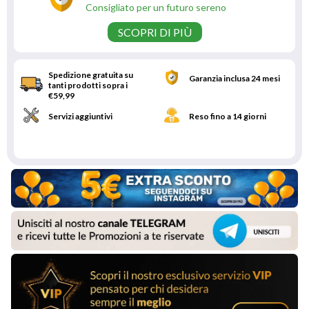
Consigliato per un futuro sereno
SCOPRI DI PIÙ
Spedizione gratuita su
Garanzia inclusa 24 mesi
tanti prodotti sopra i
€59,99
Servizi aggiuntivi
Reso fino a 14 giorni