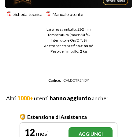
Scheda tecnica
Manuale utente
Larghezza imballo: 
262 mm
Temperatura (max): 
30 °C
Interrutore On/Off: 
Sì
Adatto per stanze fino a: 
55 m³
Peso dell'imballo: 
2 kg
Codice:
CALDOTRENDY
Altri
1000+
utenti
hanno aggiunto
anche:
Estensione di Assistenza
12
mesi
AGGIUNGI