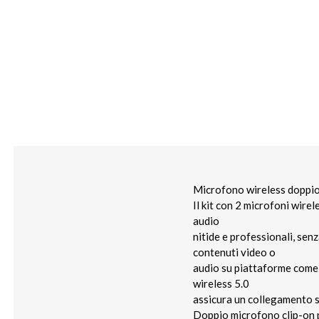
Microfono wireless doppio c
Il kit con 2 microfoni wire
audio
nitide e professionali, senz
contenuti video o
audio su piattaforme come
wireless 5.0
assicura un collegamento sta
Doppio microfono clip-on p