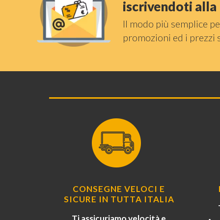
iscrivendoti all
Il modo più semplice pe
promozioni ed i prezzi 
CONSEGNE VELOCI E
SICURE IN TUTTA ITALIA
Ti assicuriamo velocità e