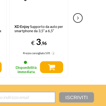
XD Enjoy
Supporto da auto per
XD Enjoy
XDCE22T
a
smartphone da 3,5” a 6,5”
1 m USB 2.0 USB C
3
7
€
€
,96
,
Prezzo consigliato
5.95
Prezzo consigliato
Disponibilità
Disponibilità
immediata
immediata