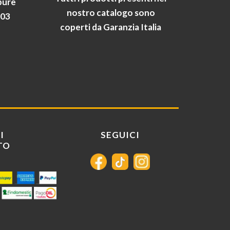
pure
nostro catalogo sono
903
coperti da Garanzia Italia
I
SEGUICI
TO