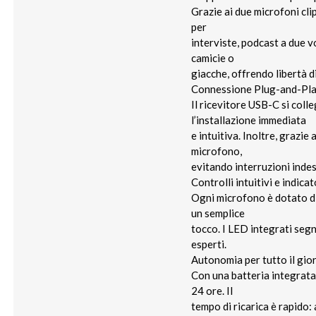
Grazie ai due microfoni cl
per
interviste, podcast a due vo
camicie o
giacche, offrendo libertà d
Connessione Plug-and-Play
Il ricevitore USB-C si coll
l’installazione immediata
e intuitiva. Inoltre, grazi
microfono,
evitando interruzioni inde
Controlli intuitivi e indicat
Ogni microfono è dotato di
un semplice
tocco. I LED integrati segn
esperti.
Autonomia per tutto il gio
Con una batteria integrata
24 ore. Il
tempo di ricarica è rapido: 