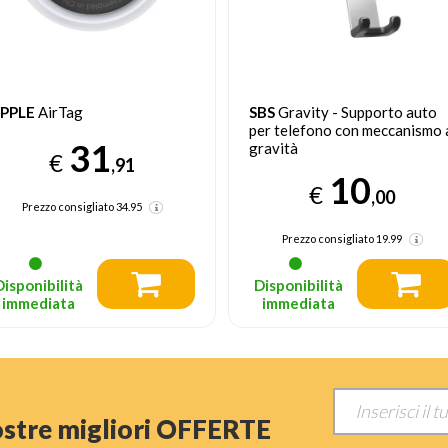
PPLE
AirTag
SBS
Gravity - Supporto auto
per telefono con meccanismo 
31
gravità
€
,91
10
€
,00
Prezzo consigliato
34.95
Prezzo consigliato
19.99
Disponibilità
Disponibilità
immediata
immediata
nostre migliori OFFERTE