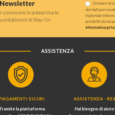
a Newsletter
Dichiaro di a
dei dati personal
r conoscere in anteprima le
materiale informat
scontatissimi di Stay On
prodotti da noi p
informativa priv
ASSISTENZA
PAGAMENTI SICURI
ASSISTENZA - RES
Tramite la piattaforma
Hai bisogno di aiuto