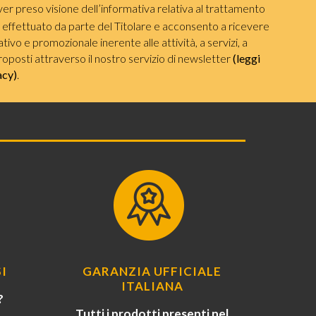
ver preso visione dell’informativa relativa al trattamento
i effettuato da parte del Titolare e acconsento a ricevere
ivo e promozionale inerente alle attività, a servizi, a
roposti attraverso il nostro servizio di newsletter
(leggi
acy)
.
I
GARANZIA UFFICIALE
ITALIANA
?
Tutti i prodotti presenti nel