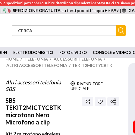
 le spedizioni potrebbero subire ritardi non dipendenti da StayON, ci scusiamo per
 |
SPEDIZIONE GRATUITA
su tanti prodotti sopra € 59,99 |
GA
I-FI
ELETTRODOMESTICI
FOTO e VIDEO
CONSOLE e VIDEOGI
HOME
/
TELEFONIA
/
ACCESSORI TELEFONIA
/
ALTRI ACCESSORI TELEFONIA
/
TEKIT2MICTYCBTK
Altri accessori telefonia
RIVENDITORE
SBS
UFFICIALE
SBS
TEKIT2MICTYCBTK
microfono Nero
Microfono a clip
Kit 2 microfono wireless