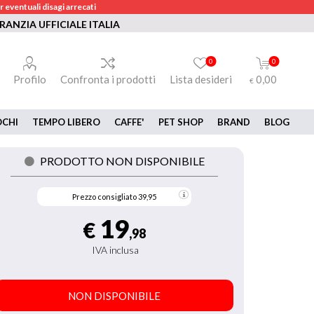
 eventuali disagi arrecati
RANZIA UFFICIALE ITALIA
0
0
Profilo
Confronta i prodotti
Lista desideri
0,00
€
OCHI
TEMPO LIBERO
CAFFE'
PET SHOP
BRAND
BLOG
PRODOTTO NON DISPONIBILE
Prezzo consigliato
39,95
19
€
,98
IVA inclusa
NON DISPONIBILE