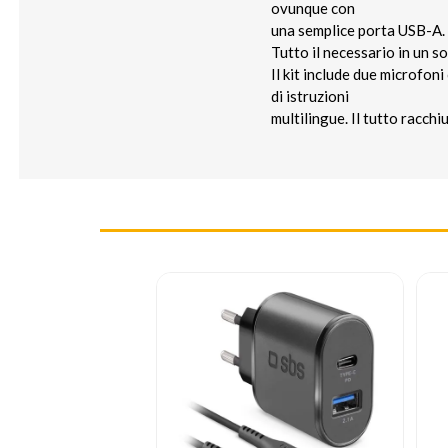
ovunque con
una semplice porta USB-A.
Tutto il necessario in un so
Il kit include due microfon
di istruzioni
multilingue. Il tutto racch