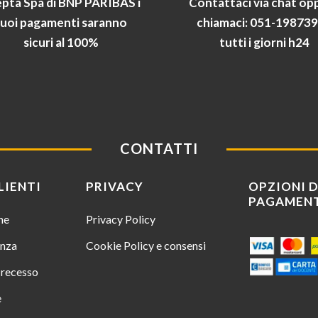
pta Spa di BNP PARIBAS i
Contattaci via chat op
tuoi pagamenti saranno
chiamaci: 051-19873
sicuri al 100%
tutti i giorni h24
CONTATTI
LIENTI
PRIVACY
OPZIONI D
PAGAMEN
ine
Privacy Policy
enza
Cookie Policy e consensi
i recesso
e