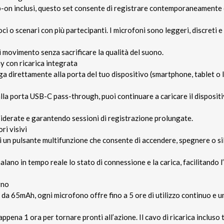
ip-on inclusi, questo set consente di registrare contemporaneamente 
ci o scenari con più partecipanti. I microfoni sono leggeri, discreti e
i movimento senza sacrificare la qualità del suono.
 con ricarica integrata
ega direttamente alla porta del tuo dispositivo (smartphone, tablet o
e alla porta USB-C pass-through, puoi continuare a caricare il disposit
siderate e garantendo sessioni di registrazione prolungate.
ori visivi
 un pulsante multifunzione che consente di accendere, spegnere o sil
alano in tempo reale lo stato di connessione e la carica, facilitando 
rno
 da 65mAh, ogni microfono offre fino a 5 ore di utilizzo continuo e u
appena 1 ora per tornare pronti all’azione. Il cavo di ricarica incluso 