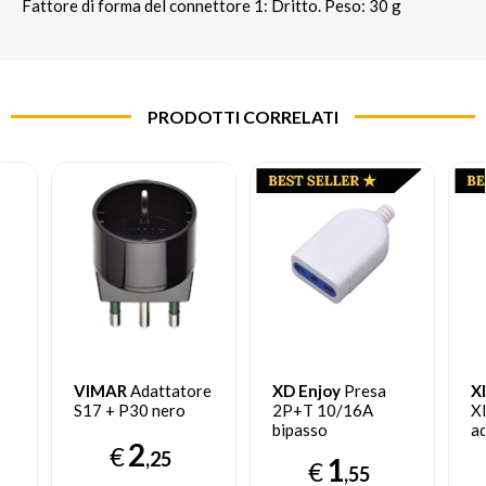
Fattore di forma del connettore 1: Dritto. Peso: 30 g
PRODOTTI CORRELATI
VIMAR
Adattatore
XD Enjoy
Presa
X
S17 + P30 nero
2P+T 10/16A
X
bipasso
ad
2
pr
€
,25
1
€
Ti
,55