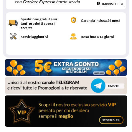
con
Corriere Espresso
bordo strada
maggiori info
Spedizione gratuita su
Garanzia inclusa 24 mesi
tanti prodotti sopra i
€59,99
Servizi aggiuntivi
Reso fino a 14 giorni