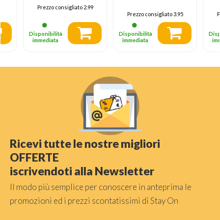
B
Prezzo consigliato
2.99
Prezzo consigliato
3.95
P
Disponibilità
Disponibilità
Disp
immediata
immediata
im
Ricevi tutte le nostre migliori
OFFERTE
iscrivendoti alla Newsletter
Il modo più semplice per conoscere in anteprima le
promozioni ed i prezzi scontatissimi di Stay On