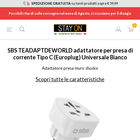
SPEDIZIONE GRATUITA
su tanti prodotti sopra € 59,99
Possibili ritardi sulle consegne nel mese di Agosto, ci scusiamo per il disagio
0
HOME
/
ELETTRODOMESTICI
/
ILLUMINAZIONE E MATERIALE ELETTRICO
/
PROLUNGHE E MULTIPLE
/
TEADAPTDEWORLD
SBS
TEADAPTDEWORLD adattatore per presa di
corrente Tipo C (Europlug) Universale Bianco
Adattatore presa muro shucko
Scopri tutte le caratteristiche