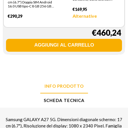
cm (6.7") Doppia SIM Android
doppio avvicinamento di dita,
16.0 USB tipo-C 8 GB 256 GB
Batteria a lunga durata, GPS,
€169,95
5000 mAh Blu
Bluetooth, Ghiera Touch in
Alluminio 44mm Green
Alternative
€290,29
€460,24
INFO PRODOTTO
SCHEDA TECNICA
Samsung GALAXY A27 5G. Dimensioni diagonale schermo: 17
cm (6.7"), Risoluzione del display: 1080 x 2340 Pixel. Famiglia