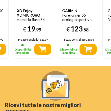
00
XD Enjoy
GARMIN
G
XDMICRO8Q
Forerunner 55
F
memoria flash 64
orologio sportivo
3,
GB MicroSD
Touch screen
A
19
123
€
€
Classe 10
Bluetooth 208 x
39
,99
,58
208 Pixel Nero
T
GP
.95
Prezzo consigliato
29.99
Prezzo consigliato
169.95
Pr
Disponibilità
Disponibilità
Disp
immediata
immediata
im
Ricevi tutte le nostre migliori