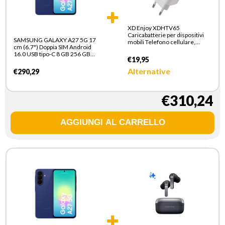
XD Enjoy XDHTV65
Caricabatterie per dispositivi
SAMSUNG GALAXY A27 5G 17
mobili Telefono cellulare,
cm (6.7") Doppia SIM Android
Smartphone Bianco AC
16.0 USB tipo-C 8 GB 256 GB
Ricarica rapida Interno
€19,95
5000 mAh Blu
Alternative
€290,29
€310,24