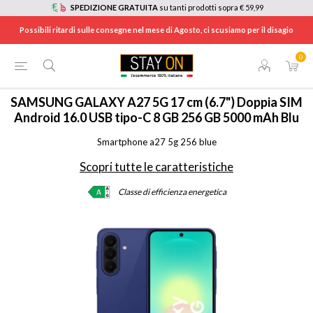
SPEDIZIONE GRATUITA
su tanti prodotti sopra € 59,99
Possibili ritardi sulle consegne nel mese di Agosto, ci scusiamo per il disagio
0
HOME
/
TELEFONIA
/
SMA276256BLU
SAMSUNG
GALAXY A27 5G 17 cm (6.7") Doppia SIM
Android 16.0 USB tipo-C 8 GB 256 GB 5000 mAh Blu
Smartphone a27 5g 256 blue
Scopri tutte le caratteristiche
Classe di efficienza energetica