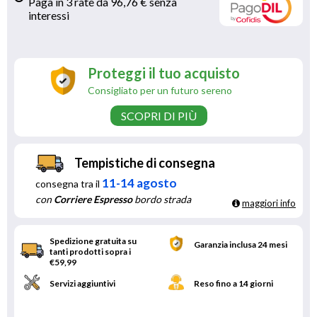
Paga in 3 rate da 96,76 € senza 
interessi 
Proteggi il tuo acquisto
Consigliato per un futuro sereno
SCOPRI DI PIÙ
Tempistiche di consegna
11-14 agosto
consegna tra il
con
Corriere Espresso
bordo strada
maggiori info
Spedizione gratuita su
Garanzia inclusa 24 mesi
tanti prodotti sopra i
€59,99
Servizi aggiuntivi
Reso fino a 14 giorni