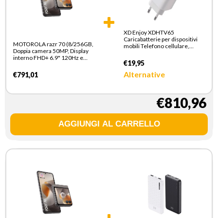
XD Enjoy XDHTV65
Caricabatterie per dispositivi
MOTOROLA razr 70 (8/256GB,
mobili Telefono cellulare,
Doppia camera 50MP, Display
Smartphone Bianco AC
interno FHD+ 6.9" 120Hz e
Ricarica rapida Interno
€19,95
esterno 3.62", MediaTek
Dimensity 7450X, 4800mAh,
Alternative
€791,01
TurboPower 30W, Android 16),
PANTONE Hematite
€810,96