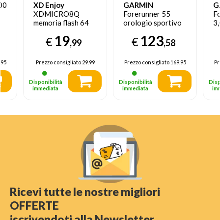
00
XD Enjoy
GARMIN
G
XDMICRO8Q
Forerunner 55
F
memoria flash 64
orologio sportivo
3,
GB MicroSD
Touch screen
A
19
123
€
€
Classe 10
Bluetooth 208 x
39
,99
,58
208 Pixel Nero
T
GP
.95
Prezzo consigliato
29.99
Prezzo consigliato
169.95
Pr
Disponibilità
Disponibilità
Disp
immediata
immediata
im
Ricevi tutte le nostre migliori
OFFERTE
iscrivendoti alla Newsletter