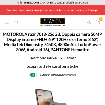
SPEDIZIONE GRATUITA
su tanti prodotti sopra € 59,99
Possibili ritardi sulle consegne nel mese di Agosto, ci scusiamo per il disagio
0
HOME
/
TELEFONIA
/
MOTORAZR70HEM
MOTOROLA
razr 70 (8/256GB, Doppia camera 50MP,
Display interno FHD+ 6.9" 120Hz e esterno 3.62",
MediaTek Dimensity 7450X, 4800mAh, TurboPower
30W, Android 16), PANTONE Hematite
Smartphone razr 60 8/256 hemat
Scopri tutte le caratteristiche
Classe di efficienza energetica