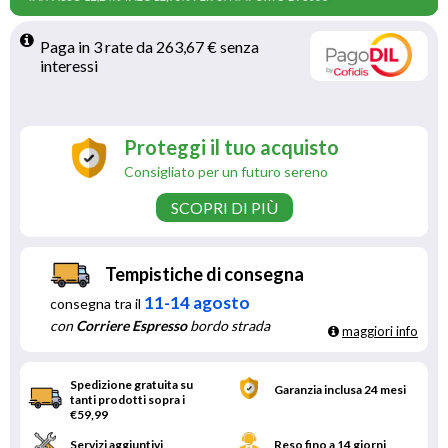
Paga in 3 rate da 263,67 € senza 
interessi 
Proteggi il tuo acquisto
Consigliato per un futuro sereno
SCOPRI DI PIÙ
Tempistiche di consegna
11-14 agosto
consegna tra il
con
Corriere Espresso
bordo strada
maggiori info
Spedizione gratuita su
Garanzia inclusa 24 mesi
tanti prodotti sopra i
€59,99
Servizi aggiuntivi
Reso fino a 14 giorni