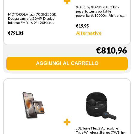
XD Enjoy XDPB57DUO kit 2
pezzi batteria portatile
MOTOROLA razr 70 (8/256GB,
powerbank 10000 mAh Nero,
Doppia camera 50MP, Display
Bianco
interno FHD+ 6.9" 120Hz e
€19,95
esterno 3.62", MediaTek
Dimensity 7450X, 4800mAh,
Alternative
€791,01
TurboPower 30W, Android 16),
PANTONE Hematite
€810,96
JBL Tune Flex 2 Auricolare
True Wireless Stereo (TWS) In-