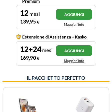
Premium
12
mesi
AGGIUNGI
139
,95
€
Maggiori info
Estensione di Assistenza + Kasko
12+24
mesi
AGGIUNGI
169
,90
€
Maggiori info
IL PACCHETTO PERFETTO