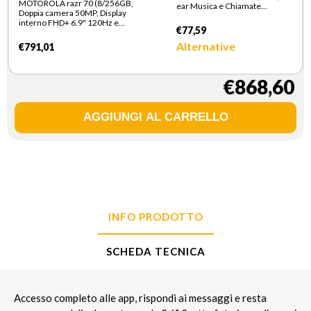
MOTOROLA razr 70 (8/256GB,
ear Musica e Chiamate
Doppia camera 50MP, Display
Bluetooth Nero
interno FHD+ 6.9" 120Hz e
€77,59
esterno 3.62", MediaTek
Dimensity 7450X, 4800mAh,
Alternative
€791,01
TurboPower 30W, Android 16),
PANTONE Hematite
€868,60
INFO PRODOTTO
SCHEDA TECNICA
Accesso completo alle app, rispondi ai messaggi e resta