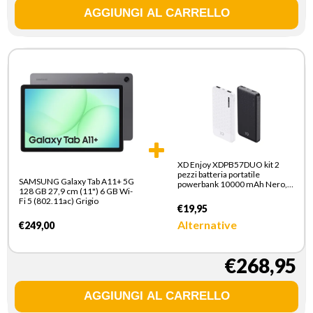
XD Enjoy XDPB57DUO kit 2
pezzi batteria portatile
SAMSUNG Galaxy Tab A11+ 5G
powerbank 10000 mAh Nero,
128 GB 27,9 cm (11") 6 GB Wi-
Bianco
Fi 5 (802.11ac) Grigio
€19,95
Alternative
€249,00
€268,95