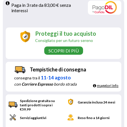
Paga in 3 rate da 83,00 € senza 
interessi 
Proteggi il tuo acquisto
Consigliato per un futuro sereno
SCOPRI DI PIÙ
Tempistiche di consegna
11-14 agosto
consegna tra il
con
Corriere Espresso
bordo strada
maggiori info
Spedizione gratuita su
Garanzia inclusa 24 mesi
tanti prodotti sopra i
€59,99
Servizi aggiuntivi
Reso fino a 14 giorni