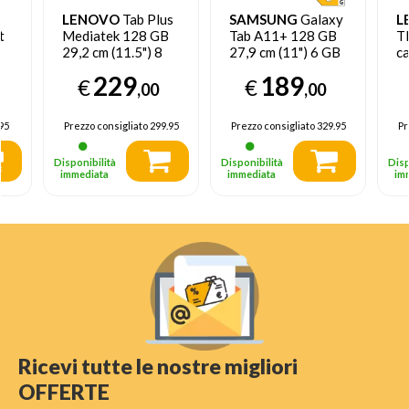
LENOVO
Tab Plus
SAMSUNG
Galaxy
L
t
Mediatek 128 GB
Tab A11+ 128 GB
T
29,2 cm (11.5") 8
27,9 cm (11") 6 GB
c
4
GB Wi-Fi 5
Wi-Fi 5 (802.11ac)
W
229
189
€
€
(802.11ac) Android
Grigio
,00
,00
d
14 Grigio
95
Prezzo consigliato
299.95
Prezzo consigliato
329.95
Pr
Disponibilità
Disponibilità
Disp
immediata
immediata
im
Ricevi tutte le nostre migliori
OFFERTE