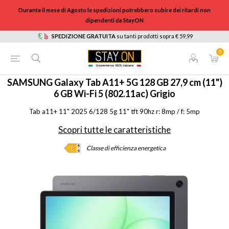
Durante il mese di Agosto le spedizioni potrebbero subire dei ritardi non
dipendenti da StayON
SPEDIZIONE GRATUITA
su tanti prodotti sopra € 59,99
0
HOME
/
INFORMATICA
/
TABLET E E-BOOK READER
/
TABLET
/
SMX236BZAREUE
SAMSUNG
Galaxy Tab A11+ 5G 128 GB 27,9 cm (11")
6 GB Wi-Fi 5 (802.11ac) Grigio
Tab a11+ 11" 2025 6/128 5g 11" tft 90hz r: 8mp / f: 5mp
Scopri tutte le caratteristiche
Classe di efficienza energetica