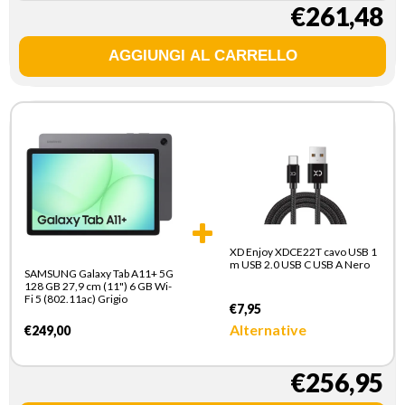
€261,48
XD Enjoy XDCE22T cavo USB 1
m USB 2.0 USB C USB A Nero
SAMSUNG Galaxy Tab A11+ 5G
128 GB 27,9 cm (11") 6 GB Wi-
Fi 5 (802.11ac) Grigio
€7,95
Alternative
€249,00
€256,95