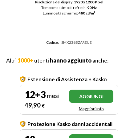
Risoluzione del display: 
1920 x 1200 Pixel
Tempo massimo di refresh: 
90 Hz
Luminosità schermo: 
480 cd/m²
Codice:
SMX236BZAREUE
Altri
1000+
utenti
hanno aggiunto
anche:
Estensione di Assistenza + Kasko
12+3
mesi
AGGIUNGI
49
,90
€
Maggiori info
Protezione Kasko danni accidentali