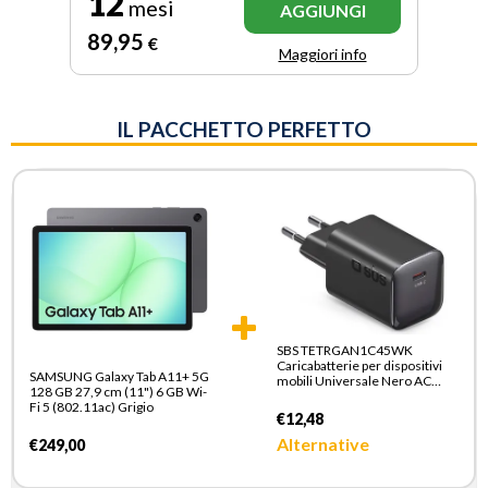
12
mesi
AGGIUNGI
89
,95
€
Maggiori info
IL PACCHETTO PERFETTO
SBS TETRGAN1C45WK
Caricabatterie per dispositivi
SAMSUNG Galaxy Tab A11+ 5G
mobili Universale Nero AC
128 GB 27,9 cm (11") 6 GB Wi-
Ricarica rapida Interno
Fi 5 (802.11ac) Grigio
€12,48
Alternative
€249,00