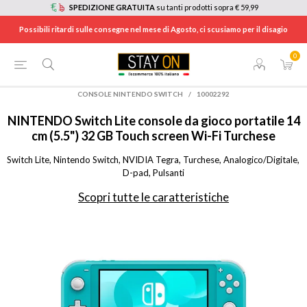
SPEDIZIONE GRATUITA
su tanti prodotti sopra € 59,99
Possibili ritardi sulle consegne nel mese di Agosto, ci scusiamo per il disagio
0
HOME
/
CONSOLE E VIDEOGIOCHI
/
NINTENDO SWITCH: CONSOLE, GIOCHI E ACCESSORI
/
CONSOLE NINTENDO SWITCH
/
10002292
NINTENDO
Switch Lite console da gioco portatile 14
cm (5.5") 32 GB Touch screen Wi-Fi Turchese
Switch Lite, Nintendo Switch, NVIDIA Tegra, Turchese, Analogico/Digitale, 
D-pad, Pulsanti
Scopri tutte le caratteristiche