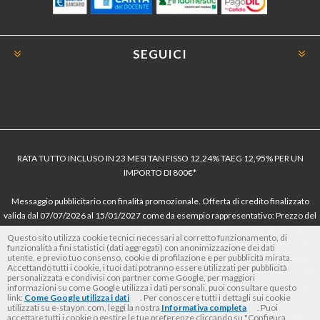
SEGUICI
RATA TUTTO INCLUSO IN 23 MESI TAN FISSO 12,24% TAEG 12,95% PER UN
IMPORTO DI 800€*
Messaggio pubblicitario con finalità promozionale. Offerta di credito finalizzato
valida dal 07/07/2026 al 15/01/2027 come da esempio rappresentativo: Prezzo del
bene € 800, Tan fisso 12,24% Taeg 12,95%, in 23 rate da € 40 costi accessori
Questo sito utilizza cookie tecnici necessari al corretto funzionamento, di
dell’offerta azzerati. Importo totale del credito € 800. Importo totale dovuto dal
funzionalità a fini statistici (dati aggregati) con anonimizzazione dei dati
utente, e previo tuo consenso, cookie di profilazione e per pubblicità mirata.
Consumatore € 920. Decorrenza media della prima rata a 90 giorni. Al fine di gestire
Accettando tutti i cookie, i tuoi dati potranno essere utilizzati per pubblicità
le tue spese in modo responsabile e di conoscere eventuali altre offerte disponibili,
personalizzata e condivisi con partner come Google, per maggiori
Findomestic ti ricorda, prima di sottoscrivere il contratto, di prendere visione di
informazioni su come Google utilizza i dati personali, puoi consultare questo
link:
Come Google utilizza i dati
. Per conoscere tutti i dettagli sui cookie
tutte le condizioni economiche e contrattuali, facendo riferimento alle Informazioni
utilizzati su e-stayon.com, leggi la nostra
Informativa completa
. Puoi
Europee di Base sul Credito ai Consumatori (IEBCC) nel percorso online. Salvo
accettare tutti i cookie o gestire le tue preferenze cliccando su "Configura