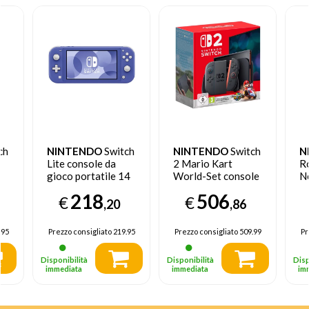
ch
NINTENDO
Switch
NINTENDO
Switch
N
Lite console da
2 Mario Kart
R
gioco portatile 14
World-Set console
N
cm (5.5") 32 GB
da gioco portatile
sc
218
506
€
€
Touch screen Wi-Fi
20,1 cm (7.9") 256
,20
,86
Blu
GB Touch screen
Wi-Fi Nero
.95
Prezzo consigliato
219.95
Prezzo consigliato
509.99
Pr
Disponibilità
Disponibilità
Disp
immediata
immediata
im