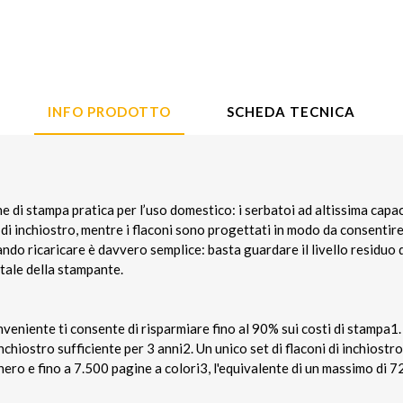
INFO PRODOTTO
SCHEDA TECNICA
 di stampa pratica per l’uso domestico: i serbatoi ad altissima capa
 di inchiostro, mentre i flaconi sono progettati in modo da consentire
ndo ricaricare è davvero semplice: basta guardare il livello residuo d
ntale della stampante.
eniente ti consente di risparmiare fino al 90% sui costi di stampa1. 
inchiostro sufficiente per 3 anni2. Un unico set di flaconi di inchiost
nero e fino a 7.500 pagine a colori3, l'equivalente di un massimo di 7