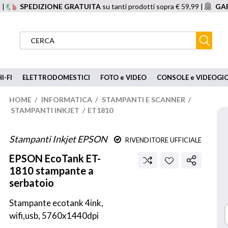
 |
SPEDIZIONE GRATUITA
su tanti prodotti sopra € 59,99 |
GAR
I-FI
ELETTRODOMESTICI
FOTO e VIDEO
CONSOLE e VIDEOGI
HOME
/
INFORMATICA
/
STAMPANTI E SCANNER
/
STAMPANTI INKJET
/
ET1810
Stampanti Inkjet EPSON
RIVENDITORE UFFICIALE
EPSON
EcoTank ET-
1810 stampante a
serbatoio
Stampante ecotank 4ink, 
wifi,usb, 5760x1440dpi