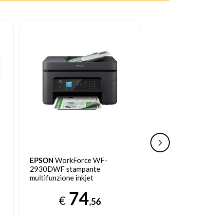
EPSON
WorkForce WF-
EPSON
EcoTank E
2930DWF stampante
stampante multifun
multifunzione inkjet
serbatoio
74
16
€
€
,56