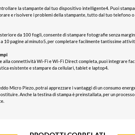
trollare la stampante dal tuo dispositivo intelligente4. Puoi stampa
are e risolvere i problemi della stampante, tutto dal tuo telefono o 
steriore da 100 fogli, consente di stampare fotografie senza margini
 a 10 pagine al minuto5, per completare facilmente tantissime attivit
empi
e alla connettività Wi-Fi e Wi-Fi Direct completa, puoi integrare f
ica esistente e stampare da cellulari, tablet e laptop4.
reddo Micro Piezo, potrai apprezzare i vantaggi di un consumo ener
ostituire. Anche la testina di stampa è preinstallata, per un processo
e.
PRODOTTI CORRELATI