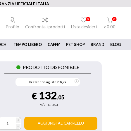
ANZIA UFFICIALE ITALIA
0
0
Profilo
Confronta i prodotti
Lista desideri
0,00
€
OCHI
TEMPO LIBERO
CAFFE'
PET SHOP
BRAND
BLOG
PRODOTTO DISPONIBILE
Prezzo consigliato
209,99
132
€
,05
IVA inclusa
i
h