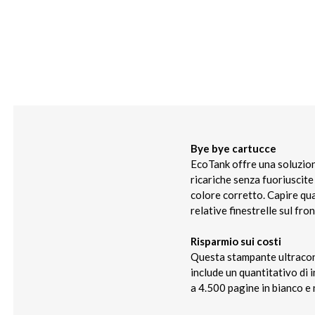
Bye bye cartucce
EcoTank offre una soluzione
ricariche senza fuoriuscite
colore corretto. Capire qua
relative finestrelle sul fro
Risparmio sui costi
Questa stampante ultraconv
include un quantitativo di 
a 4.500 pagine in bianco e 