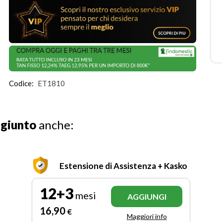
Codice:
ET1810
ggiunto
anche:
Estensione di Assistenza + Kasko
12+3
mesi
AGGIUNGI
16
,90
€
Maggiori info