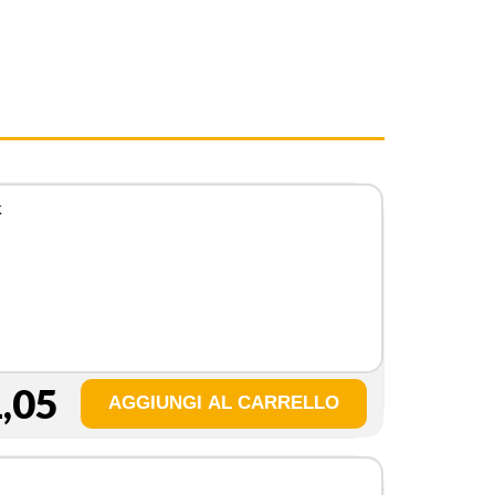
k
,05