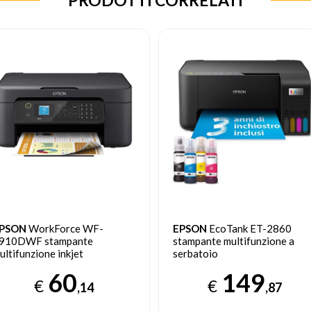
PSON
WorkForce WF-
EPSON
EcoTank ET-2860
910DWF stampante
stampante multifunzione a
ultifunzione inkjet
serbatoio
60
149
€
€
,14
,87