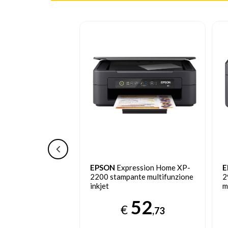
Tank ET-4800
EPSON
Expression Home XP-
E
ultifunzione a
2200 stampante multifunzione
2
inkjet
m
268
52
€
,85
,73