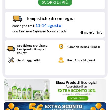
SCOPRI DI PIÙ
Tempistiche di consegna
11-14 agosto
consegna tra il
con
Corriere Espresso
bordo strada
maggiori info
Spedizione gratuita su
Garanzia inclusa 24 mesi
tanti prodotti sopra i
€59,99
Servizi aggiuntivi
Reso fino a 14 giorni