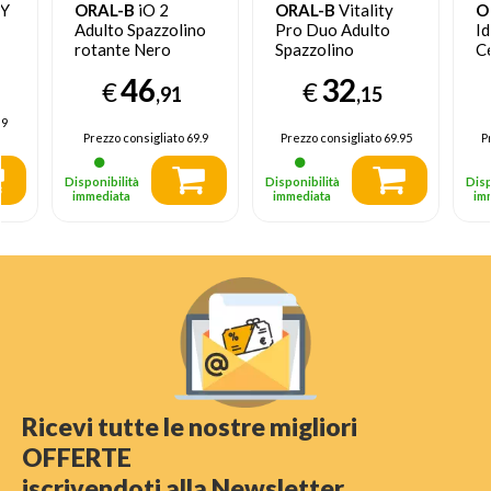
TY
ORAL-B
iO 2
ORAL-B
Vitality
O
Adulto Spazzolino
Pro Duo Adulto
Id
rotante Nero
Spazzolino
C
rotante-oscillante
co
46
32
€
€
Nero, Blu, Bianco
Ox
,91
,15
C
.9
D’
Prezzo consigliato
69.9
Prezzo consigliato
69.95
P
I
Disponibilità
Disponibilità
Disp
immediata
immediata
im
Ricevi tutte le nostre migliori
OFFERTE
iscrivendoti alla Newsletter