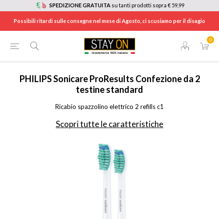
SPEDIZIONE GRATUITA
su tanti prodotti sopra € 59,99
Possibili ritardi sulle consegne nel mese di Agosto, ci scusiamo per il disagio
0
HOME
/
ELETTRODOMESTICI
/
CURA DELLA PERSONA, SALUTE E BENESSERE
/
SPAZZOLINI ELETTRICI E IDROPULSORI
/
HX601207
PHILIPS
Sonicare ProResults Confezione da 2
testine standard
Ricabio spazzolino elettrico 2 refills c1
Scopri tutte le caratteristiche