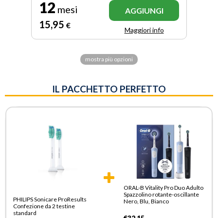
12
mesi
AGGIUNGI
15
,95
€
Maggiori info
mostra più opzioni
IL PACCHETTO PERFETTO
ORAL-B Vitality Pro Duo Adulto
Spazzolino rotante-oscillante
PHILIPS Sonicare ProResults
Nero, Blu, Bianco
Confezione da 2 testine
standard