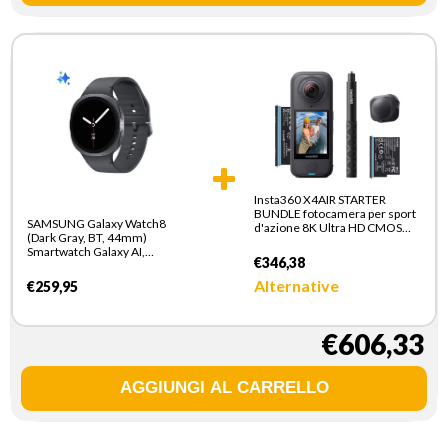
Insta360 X4AIR STARTER
BUNDLE fotocamera per sport
SAMSUNG Galaxy Watch8
d'azione 8K Ultra HD CMOS
(Dark Gray, BT, 44mm)
25,4 / 1,8 mm (1 / 1.8") 165 g
Smartwatch Galaxy AI,
€346,38
allenatore personale, design
resistente agli urti, processore
Alternative
€259,95
3nm, monitoraggio attivita
fisica e sonno, One UI 8
€606,33