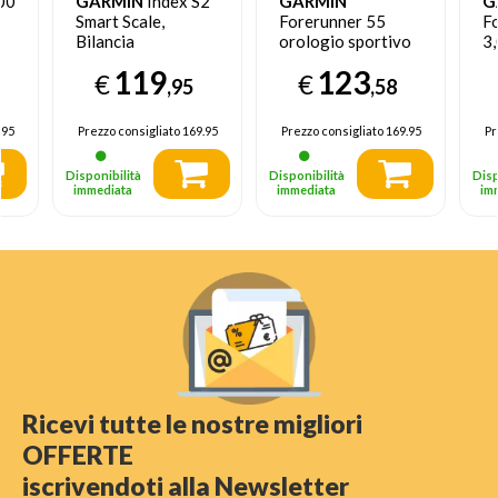
00
GARMIN
Index S2
GARMIN
G
Smart Scale,
Forerunner 55
F
Bilancia
orologio sportivo
3,
pesapersone smart
Touch screen
A
119
123
€
€
Bluetooth 208 x
39
,95
,58
208 Pixel Nero
T
GP
.95
Prezzo consigliato
169.95
Prezzo consigliato
169.95
Pr
Disponibilità
Disponibilità
Disp
immediata
immediata
im
Ricevi tutte le nostre migliori
OFFERTE
iscrivendoti alla Newsletter