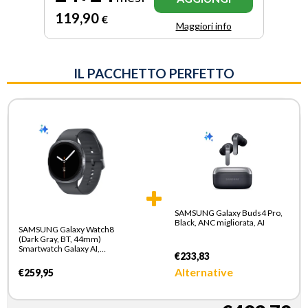
119
,90
€
Maggiori info
IL PACCHETTO PERFETTO
SAMSUNG Galaxy Buds4 Pro,
Black, ANC migliorata, AI
SAMSUNG Galaxy Watch8
(Dark Gray, BT, 44mm)
Smartwatch Galaxy AI,
€233,83
allenatore personale, design
resistente agli urti, processore
Alternative
€259,95
3nm, monitoraggio attivita
fisica e sonno, One UI 8