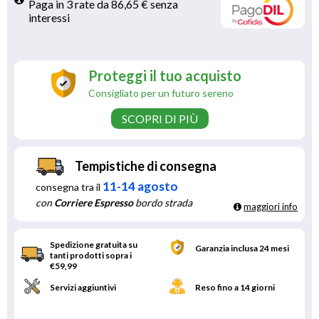
Paga in 3 rate da 86,65 € senza 
interessi 
Proteggi il tuo acquisto
Consigliato per un futuro sereno
SCOPRI DI PIÙ
Tempistiche di consegna
11-14 agosto
consegna tra il
con
Corriere Espresso
bordo strada
maggiori info
Spedizione gratuita su
Garanzia inclusa 24 mesi
tanti prodotti sopra i
€59,99
Servizi aggiuntivi
Reso fino a 14 giorni