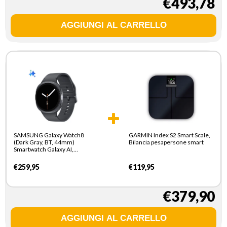
€493,78
SAMSUNG Galaxy Watch8
GARMIN Index S2 Smart Scale,
(Dark Gray, BT, 44mm)
Bilancia pesapersone smart
Smartwatch Galaxy AI,
allenatore personale, design
resistente agli urti, processore
€259,95
€119,95
3nm, monitoraggio attivita
fisica e sonno, One UI 8
€379,90