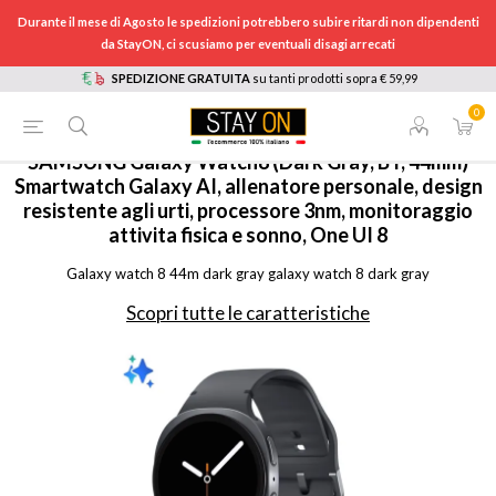
Durante il mese di Agosto le spedizioni potrebbero subire ritardi non dipendenti
da StayON, ci scusiamo per eventuali disagi arrecati
SPEDIZIONE GRATUITA
su tanti prodotti sopra € 59,99
0
HOME
/
TELEFONIA
/
WEARABLE
/
SMARTWATCH
/
SML330NDAAITV
SAMSUNG
Galaxy Watch8 (Dark Gray, BT, 44mm)
Smartwatch Galaxy AI, allenatore personale, design
resistente agli urti, processore 3nm, monitoraggio
attivita fisica e sonno, One UI 8
Galaxy watch 8 44m dark gray galaxy watch 8 dark gray
Scopri tutte le caratteristiche