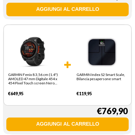
GARMIN Fenix 8 3,56 cm (1.4")
GARMIN Index S2 Smart Scale,
AMOLED 47 mm Digitale 454 x
Bilancia pesapersone smart
454 Pixel Touch screen Nero
Wi-Fi GPS (satellitare)
€649,95
€119,95
€769,90