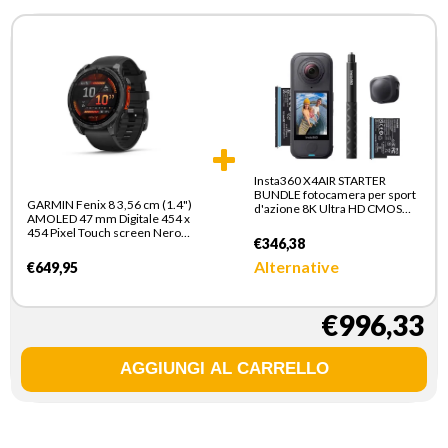
Insta360 X4AIR STARTER
BUNDLE fotocamera per sport
GARMIN Fenix 8 3,56 cm (1.4")
d'azione 8K Ultra HD CMOS
AMOLED 47 mm Digitale 454 x
25,4 / 1,8 mm (1 / 1.8") 165 g
454 Pixel Touch screen Nero
€346,38
Wi-Fi GPS (satellitare)
Alternative
€649,95
€996,33