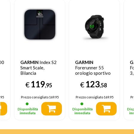
00
GARMIN
Index S2
GARMIN
G
Smart Scale,
Forerunner 55
F
Bilancia
orologio sportivo
3,
pesapersone smart
Touch screen
A
119
123
€
€
Bluetooth 208 x
39
,95
,58
208 Pixel Nero
T
GP
.95
Prezzo consigliato
169.95
Prezzo consigliato
169.95
Pr
Disponibilità
Disponibilità
Disp
immediata
immediata
im