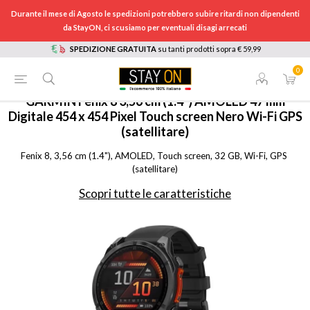
Durante il mese di Agosto le spedizioni potrebbero subire ritardi non dipendenti
da StayON, ci scusiamo per eventuali disagi arrecati
SPEDIZIONE GRATUITA
su tanti prodotti sopra € 59,99
0
HOME
/
TELEFONIA
/
WEARABLE
/
SMARTWATCH
/
0100290400
GARMIN
Fenix 8 3,56 cm (1.4") AMOLED 47 mm
Digitale 454 x 454 Pixel Touch screen Nero Wi-Fi GPS
(satellitare)
Fenix 8, 3,56 cm (1.4"), AMOLED, Touch screen, 32 GB, Wi-Fi, GPS 
(satellitare)
Scopri tutte le caratteristiche