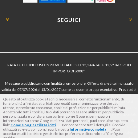
SEGUICI
RATA TUTTO INCLUSO IN 23 MESI TAN FISSO 12,24% TAEG 12,95% PER UN
IMPORTO DI 800€*
Messaggio pubblicitario con finalità promozionale. Offerta di credito finalizzato
valida dal 07/07/2026 al 15/01/2027 come da esempio rappresentativo: Prezzo del
bene € 800, Tan fisso 12,24% Taeg 12,95%, in 23 rate da € 40 costi accessori
Questo sito utilizza cookie tecnici necessari al corretto funzionamento, di
dell’offerta azzerati. Importo totale del credito € 800. Importo totale dovuto dal
funzionalità a fini statistici (dati aggregati) con anonimizzazione dei dati
utente, e previo tuo consenso, cookie di profilazione e per pubblicità mirata.
Consumatore € 920. Decorrenza media della prima rata a 90 giorni. Al fine di gestire
Accettando tutti i cookie, i tuoi dati potranno essere utilizzati per pubblicità
le tue spese in modo responsabile e di conoscere eventuali altre offerte disponibili,
personalizzata e condivisi con partner come Google, per maggiori
Findomestic ti ricorda, prima di sottoscrivere il contratto, di prendere visione di
informazioni su come Google utilizza i dati personali, puoi consultare questo
link:
Come Google utilizza i dati
. Per conoscere tutti i dettagli sui cookie
tutte le condizioni economiche e contrattuali, facendo riferimento alle Informazioni
utilizzati su e-stayon.com, leggi la nostra
Informativa completa
. Puoi
Europee di Base sul Credito ai Consumatori (IEBCC) nel percorso online. Salvo
accettare tutti i cookie o gestire le tue preferenze cliccando su "Configura
cookie".