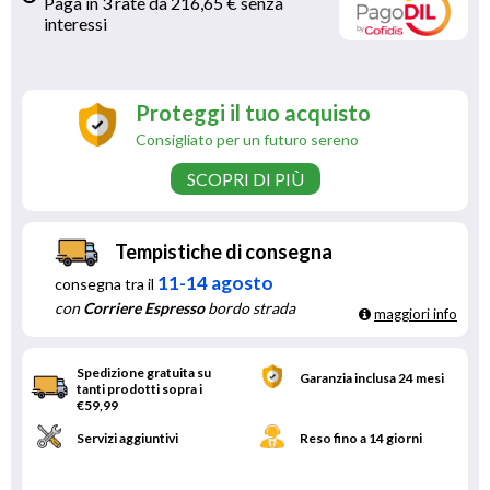
Paga in 3 rate da 216,65 € senza 
interessi 
Proteggi il tuo acquisto
Consigliato per un futuro sereno
SCOPRI DI PIÙ
Tempistiche di consegna
11-14 agosto
consegna tra il
con
Corriere Espresso
bordo strada
maggiori info
Spedizione gratuita su
Garanzia inclusa 24 mesi
tanti prodotti sopra i
€59,99
Servizi aggiuntivi
Reso fino a 14 giorni