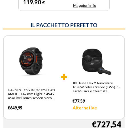
119
,90
€
Maggiori info
IL PACCHETTO PERFETTO
JBL Tune Flex 2 Auricolare
True Wireless Stereo (TWS) In-
GARMIN Fenix 8 3,56 cm (1.4")
ear Musica e Chiamate
AMOLED 47 mm Digitale 454 x
Bluetooth Nero
454 Pixel Touch screen Nero
€77,59
Wi-Fi GPS (satellitare)
Alternative
€649,95
€727,54