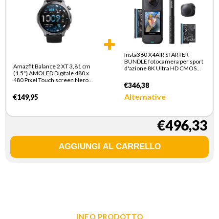
Insta360 X4AIR STARTER
BUNDLE fotocamera per sport
Amazfit Balance 2 XT 3,81 cm
d'azione 8K Ultra HD CMOS
(1.5") AMOLED Digitale 480 x
25,4 / 1,8 mm (1 / 1.8") 165 g
480 Pixel Touch screen Nero
€346,38
Wi-Fi GPS (satellitare)
Alternative
€149,95
€496,33
INFO PRODOTTO