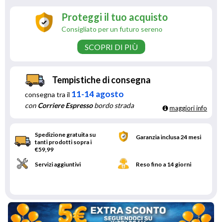
Proteggi il tuo acquisto
Consigliato per un futuro sereno
SCOPRI DI PIÙ
Tempistiche di consegna
11-14 agosto
consegna tra il
con
Corriere Espresso
bordo strada
maggiori info
Spedizione gratuita su
Garanzia inclusa 24 mesi
tanti prodotti sopra i
€59,99
Servizi aggiuntivi
Reso fino a 14 giorni