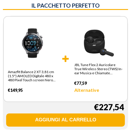
IL PACCHETTO PERFETTO
JBL Tune Flex 2 Auricolare
True Wireless Stereo (TWS) In-
Amazfit Balance 2 XT 3,81 cm
ear Musica e Chiamate
(1.5") AMOLED Digitale 480 x
Bluetooth Nero
480 Pixel Touch screen Nero
€77,59
Wi-Fi GPS (satellitare)
Alternative
€149,95
€227,54