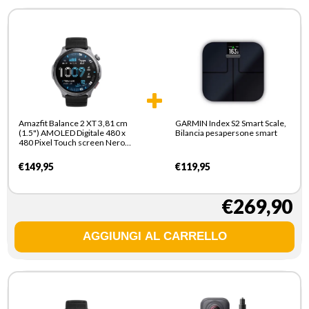
Amazfit Balance 2 XT 3,81 cm
GARMIN Index S2 Smart Scale,
(1.5") AMOLED Digitale 480 x
Bilancia pesapersone smart
480 Pixel Touch screen Nero
Wi-Fi GPS (satellitare)
€149,95
€119,95
€269,90