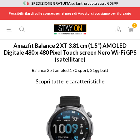
SPEDIZIONE GRATUITA
su tanti prodotti sopra € 59,99
Possibili ritardi sulle consegne nel mese di Agosto, ci scusiamo per il disagio
0
HOME
/
TELEFONIA
/
WEARABLE
/
SMARTWATCH
/
BALANCE2XT
Amazfit
Balance 2 XT 3,81 cm (1.5") AMOLED
Digitale 480 x 480 Pixel Touch screen Nero Wi-Fi GPS
(satellitare)
Balance 2 xt amoled,170 sport, 21gg batt
Scopri tutte le caratteristiche