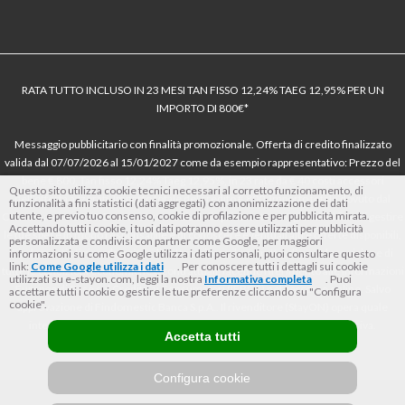
RATA TUTTO INCLUSO IN 23 MESI TAN FISSO 12,24% TAEG 12,95% PER UN
IMPORTO DI 800€*
Messaggio pubblicitario con finalità promozionale. Offerta di credito finalizzato
valida dal 07/07/2026 al 15/01/2027 come da esempio rappresentativo: Prezzo del
bene € 800, Tan fisso 12,24% Taeg 12,95%, in 23 rate da € 40 costi accessori
Questo sito utilizza cookie tecnici necessari al corretto funzionamento, di
dell’offerta azzerati. Importo totale del credito € 800. Importo totale dovuto dal
funzionalità a fini statistici (dati aggregati) con anonimizzazione dei dati
utente, e previo tuo consenso, cookie di profilazione e per pubblicità mirata.
Consumatore € 920. Decorrenza media della prima rata a 90 giorni. Al fine di gestire
Accettando tutti i cookie, i tuoi dati potranno essere utilizzati per pubblicità
le tue spese in modo responsabile e di conoscere eventuali altre offerte disponibili,
personalizzata e condivisi con partner come Google, per maggiori
Findomestic ti ricorda, prima di sottoscrivere il contratto, di prendere visione di
informazioni su come Google utilizza i dati personali, puoi consultare questo
link:
Come Google utilizza i dati
. Per conoscere tutti i dettagli sui cookie
tutte le condizioni economiche e contrattuali, facendo riferimento alle Informazioni
utilizzati su e-stayon.com, leggi la nostra
Informativa completa
. Puoi
Europee di Base sul Credito ai Consumatori (IEBCC) nel percorso online. Salvo
accettare tutti i cookie o gestire le tue preferenze cliccando su "Configura
cookie".
approvazione di Findomestic Banca S.p.A.. Il rivenditore (StayON) opera quale
intermediario del credito per Findomestic Banca S.p.A., non in esclusiva.
Accetta tutti
Configura cookie