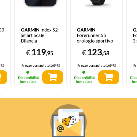
00
GARMIN
Index S2
GARMIN
G
Smart Scale,
Forerunner 55
F
Bilancia
orologio sportivo
3,
pesapersone smart
Touch screen
A
119
123
€
€
Bluetooth 208 x
39
,95
,58
208 Pixel Nero
T
GP
.95
Prezzo consigliato
169.95
Prezzo consigliato
169.95
Pr
Disponibilità
Disponibilità
Disp
immediata
immediata
im