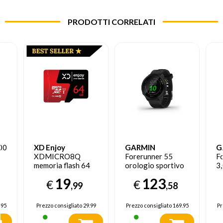
PRODOTTI CORRELATI
00
XD Enjoy
GARMIN
G
XDMICRO8Q
Forerunner 55
F
memoria flash 64
orologio sportivo
3,
GB MicroSD
Touch screen
A
19
123
€
€
Classe 10
Bluetooth 208 x
39
,99
,58
208 Pixel Nero
T
GP
.95
Prezzo consigliato
29.99
Prezzo consigliato
169.95
Pr