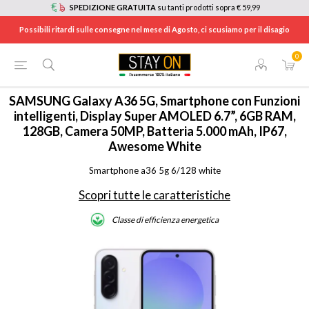
SPEDIZIONE GRATUITA
su tanti prodotti sopra € 59,99
Possibili ritardi sulle consegne nel mese di Agosto, ci scusiamo per il disagio
0
HOME
/
TELEFONIA
/
SMA366128WHT
SAMSUNG
Galaxy A36 5G, Smartphone con Funzioni
intelligenti, Display Super AMOLED 6.7”, 6GB RAM,
128GB, Camera 50MP, Batteria 5.000 mAh, IP67,
Awesome White
Smartphone a36 5g 6/128 white
Scopri tutte le caratteristiche
Classe di efficienza energetica