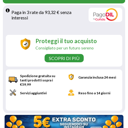
Paga in 3 rate da 93,32 € senza 
interessi 
Proteggi il tuo acquisto
Consigliato per un futuro sereno
SCOPRI DI PIÙ
Spedizione gratuita su
Garanzia inclusa 24 mesi
tanti prodotti sopra i
€59,99
Servizi aggiuntivi
Reso fino a 14 giorni