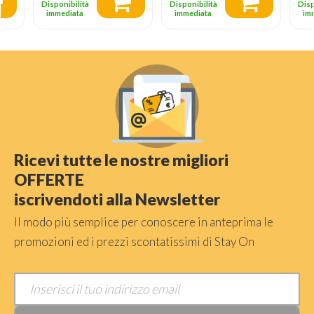
Disponibilità
Disponibilità
Disp
immediata
immediata
im
Ricevi tutte le nostre migliori
OFFERTE
iscrivendoti alla Newsletter
Il modo più semplice per conoscere in anteprima le
promozioni ed i prezzi scontatissimi di Stay On