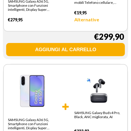
SAMSUNG Galaxy A36 5G,
mobili Telefono cellulare,
Smartphone con Funzioni
Smartphone Bianco AC
intelligenti, Display Super
Ricarica rapida Interno
€19,95
AMOLED 6.7”, 6GB RAM,
128GB, Camera 50MP,
Alternative
€279,95
Batteria 5.000 mAh, IP67,
Awesome White
€299,90
SAMSUNG Galaxy Buds4 Pro,
Black, ANC migliorata, AI
SAMSUNG Galaxy A36 5G,
Smartphone con Funzioni
intelligenti, Display Super