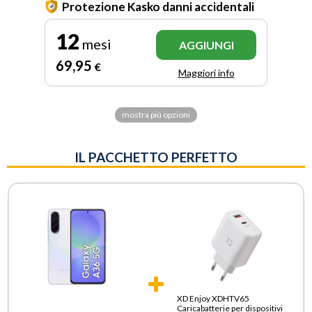
Protezione Kasko danni accidentali
12
mesi
AGGIUNGI
69
,95
€
Maggiori info
mostra più opzioni
IL PACCHETTO PERFETTO
XD Enjoy XDHTV65
Caricabatterie per dispositivi