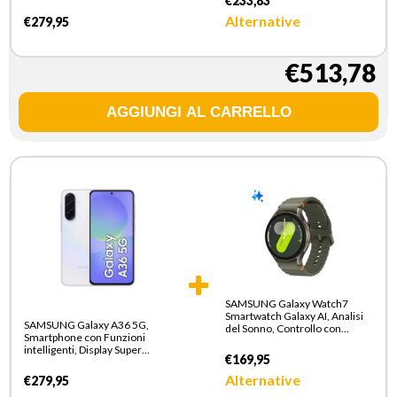
€233,83
AMOLED 6.7”, 6GB RAM,
128GB, Camera 50MP,
Alternative
€279,95
Batteria 5.000 mAh, IP67,
Awesome White
€513,78
SAMSUNG Galaxy Watch7
Smartwatch Galaxy AI, Analisi
SAMSUNG Galaxy A36 5G,
del Sonno, Controllo con
Smartphone con Funzioni
doppio avvicinamento di dita,
intelligenti, Display Super
Batteria a lunga durata, GPS,
€169,95
AMOLED 6.7”, 6GB RAM,
Bluetooth, Ghiera Touch in
128GB, Camera 50MP,
Alluminio 44mm Green
Alternative
€279,95
Batteria 5.000 mAh, IP67,