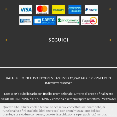
SEGUICI
RATA TUTTO INCLUSO IN 23 MESI TAN FISSO 12,24% TAEG 12,95% PER UN
IMPORTO DI 800€*
Messaggio pubblicitario con finalità promozionale. Offerta di credito finalizzato
valida dal 07/07/2026 al 15/01/2027 come da esempio rappresentativo: Prezzo del
bene € 800, Tan fisso 12,24% Taeg 12,95%, in 23 rate da € 40 costi accessori
Questo sito utilizza cookie tecnici necessari al corretto funzionamento, di
dell’offerta azzerati. Importo totale del credito € 800. Importo totale dovuto dal
funzionalità a fini statistici (dati aggregati) con anonimizzazione dei dati
utente, e previo tuo consenso, cookie di profilazione e per pubblicità mirata.
Consumatore € 920. Decorrenza media della prima rata a 90 giorni. Al fine di gestire