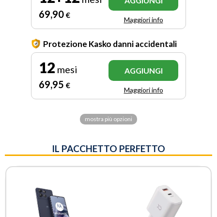
AGGIUNGI
69
,90
€
Maggiori info
Protezione Kasko danni accidentali
12
mesi
AGGIUNGI
69
,95
€
Maggiori info
mostra più opzioni
IL PACCHETTO PERFETTO