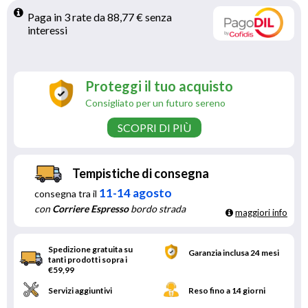
Paga in 3 rate da 88,77 € senza 
interessi 
Proteggi il tuo acquisto
Consigliato per un futuro sereno
SCOPRI DI PIÙ
Tempistiche di consegna
11-14 agosto
consegna tra il
con
Corriere Espresso
bordo strada
maggiori info
Spedizione gratuita su
Garanzia inclusa 24 mesi
tanti prodotti sopra i
€59,99
Servizi aggiuntivi
Reso fino a 14 giorni