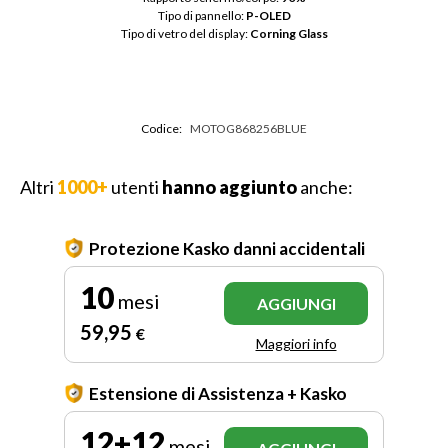
Tipo di pannello: 
P-OLED
Tipo di vetro del display: 
Corning Glass
Codice:
MOTOG868256BLUE
Altri
1000+
utenti
hanno aggiunto
anche:
Protezione Kasko danni accidentali
10
mesi
AGGIUNGI
59
,95
€
Maggiori info
Estensione di Assistenza + Kasko
12+12
mesi