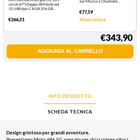
ear Musica e Chiamate
cm (6.67") Doppia SIM Android
Bluetooth Nero
15 USB tipo-C 8 GB 256 GB
€77,59
5200 mAh Blu scuro
Alternative
€266,31
€343,90
INFO PRODOTTO
SCHEDA TECNICA
Design grintoso per grandi avventure.
Presentiamo Moto g86 5G, pensato per chi si spinge oltre i