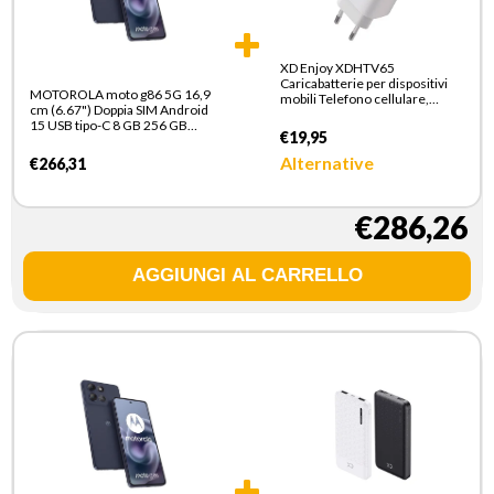
XD Enjoy XDHTV65
Caricabatterie per dispositivi
MOTOROLA moto g86 5G 16,9
mobili Telefono cellulare,
cm (6.67") Doppia SIM Android
Smartphone Bianco AC
15 USB tipo-C 8 GB 256 GB
Ricarica rapida Interno
€19,95
5200 mAh Blu scuro
Alternative
€266,31
€286,26