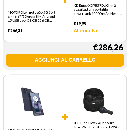
XD Enjoy XDPB57DUO kit 2
pezzi batteria portatile
MOTOROLA moto g86 5G 16,9
powerbank 10000 mAh Nero,
cm (6.67") Doppia SIM Android
Bianco
15 USB tipo-C 8 GB 256 GB
€19,95
5200 mAh Blu scuro
Alternative
€266,31
€286,26
JBL Tune Flex 2 Auricolare
True Wireless Stereo (TWS) In-
MOTOROLA moto g86 5G 16,9