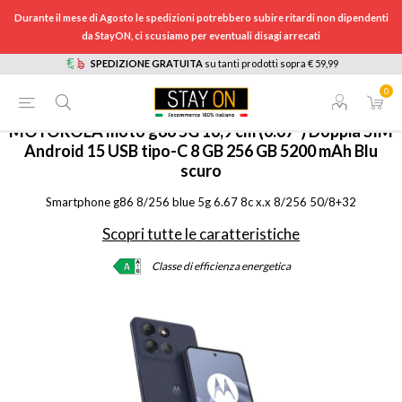
Durante il mese di Agosto le spedizioni potrebbero subire ritardi non dipendenti
da StayON, ci scusiamo per eventuali disagi arrecati
SPEDIZIONE GRATUITA
su tanti prodotti sopra € 59,99
0
HOME
/
TELEFONIA
/
MOTOG868256BLUE
MOTOROLA
moto g86 5G 16,9 cm (6.67") Doppia SIM
Android 15 USB tipo-C 8 GB 256 GB 5200 mAh Blu
scuro
Smartphone g86 8/256 blue 5g 6.67 8c x.x 8/256 50/8+32
Scopri tutte le caratteristiche
Classe di efficienza energetica