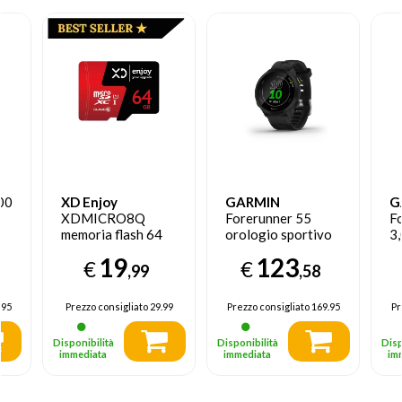
00
XD Enjoy
GARMIN
G
XDMICRO8Q
Forerunner 55
F
memoria flash 64
orologio sportivo
3,
GB MicroSD
Touch screen
A
19
123
€
€
Classe 10
Bluetooth 208 x
39
,99
,58
208 Pixel Nero
T
GP
.95
Prezzo consigliato
29.99
Prezzo consigliato
169.95
Pr
Disponibilità
Disponibilità
Disp
immediata
immediata
im