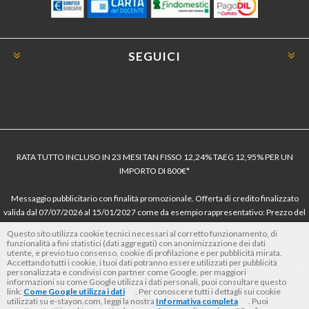
SEGUICI
RATA TUTTO INCLUSO IN 23 MESI TAN FISSO 12,24% TAEG 12,95% PER UN
IMPORTO DI 800€*
Messaggio pubblicitario con finalità promozionale. Offerta di credito finalizzato
valida dal 07/07/2026 al 15/01/2027 come da esempio rappresentativo: Prezzo del
bene € 800, Tan fisso 12,24% Taeg 12,95%, in 23 rate da € 40 costi accessori
Questo sito utilizza cookie tecnici necessari al corretto funzionamento, di
dell’offerta azzerati. Importo totale del credito € 800. Importo totale dovuto dal
funzionalità a fini statistici (dati aggregati) con anonimizzazione dei dati
utente, e previo tuo consenso, cookie di profilazione e per pubblicità mirata.
Consumatore € 920. Decorrenza media della prima rata a 90 giorni. Al fine di gestire
Accettando tutti i cookie, i tuoi dati potranno essere utilizzati per pubblicità
le tue spese in modo responsabile e di conoscere eventuali altre offerte disponibili,
personalizzata e condivisi con partner come Google, per maggiori
Findomestic ti ricorda, prima di sottoscrivere il contratto, di prendere visione di
informazioni su come Google utilizza i dati personali, puoi consultare questo
link:
Come Google utilizza i dati
. Per conoscere tutti i dettagli sui cookie
tutte le condizioni economiche e contrattuali, facendo riferimento alle Informazioni
utilizzati su e-stayon.com, leggi la nostra
Informativa completa
. Puoi
Europee di Base sul Credito ai Consumatori (IEBCC) nel percorso online. Salvo