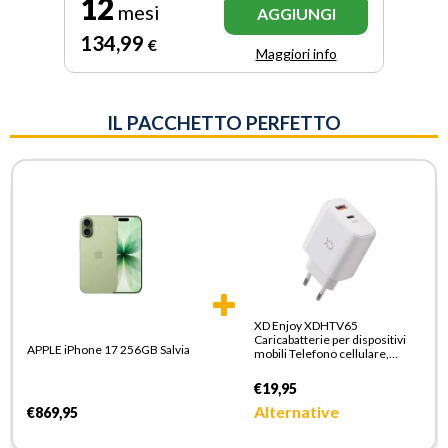
12
mesi
AGGIUNGI
134
,99
€
Maggiori info
IL PACCHETTO PERFETTO
XD Enjoy XDHTV65
Caricabatterie per dispositivi
APPLE iPhone 17 256GB Salvia
mobili Telefono cellulare,
Smartphone Bianco AC
Ricarica rapida Interno
€19,95
Alternative
€869,95