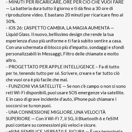
- MINUTI PER RICARICARE, ORE PER CIÒ CHE VUOI FARE
— La batteria dura tutto il giorno e ti dà fino a 30 ore di
riproduzione video. E bastano 20 minuti per ricaricare fino al
50%.
- iOS 26: L’ASPETTO CAMBIA, LA MAGIA AUMENTA —
Liquid Glass. Il nuovo, bellissimo design che rende la tua
esperienza d’uso più uniforme e ti farà subito sentire a casa.
Con una schermata di blocco più d’impatto, sondaggi e sfondi
personalizzabili in Messaggi, Filtro delle chiamate e molto
altro.
- PROGETTATO PER APPLE INTELLIGENCE – Fa di tutto
per te, tenendo tutto per sé. Scrivere, creare e far tutto ciò
che vuoi ora è più facile che mai.
- FUNZIONI VIA SATELLITE — Se non c’è campo o non si sono
reti Wi-Fi disponibili, puoi usare SOS emergenze via satellite.
E in caso di grave incidente d’auto, iPhone può chiamare i
soccorsi se tu non puoi.
- UNA CONNESSIONE MIGLIORE, UNA VELOCITÀ
SUPERIORE — Con il Wi-Fi 7, il 5G, il Bluetooth 6 e l’eSIM
puoi contare su connessioni più veloci e sicure.
- eSIM: SEMPLICE, VERSATILE, SICURA — È una tecnologia