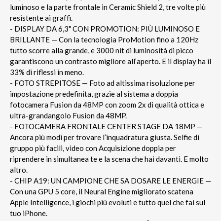
luminoso e la parte frontale in Ceramic Shield 2, tre volte più
resistente ai graffi.
- DISPLAY DA 6,3" CON PROMOTION: PIÙ LUMINOSO E
BRILLANTE — Con la tecnologia ProMotion fino a 120Hz
tutto scorre alla grande, e 3000 nit di luminosità di picco
garantiscono un contrasto migliore all’aperto. E il display ha il
33% di riflessi in meno.
- FOTO STREPITOSE — Foto ad altissima risoluzione per
impostazione predefinita, grazie al sistema a doppia
fotocamera Fusion da 48MP con zoom 2x di qualità ottica e
ultra-grandangolo Fusion da 48MP.
- FOTOCAMERA FRONTALE CENTER STAGE DA 18MP —
Ancora più modi per trovare l’inquadratura giusta. Selfie di
gruppo più facili, video con Acquisizione doppia per
riprendere in simultanea te e la scena che hai davanti. E molto
altro.
- CHIP A19: UN CAMPIONE CHE SA DOSARE LE ENERGIE —
Con una GPU 5 core, il Neural Engine migliorato scatena
Apple Intelligence, i giochi più evoluti e tutto quel che fai sul
tuo iPhone.