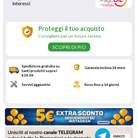
interessi 
Proteggi il tuo acquisto
Consigliato per un futuro sereno
SCOPRI DI PIÙ
Spedizione gratuita su
Garanzia inclusa 24 mesi
tanti prodotti sopra i
€59,99
Servizi aggiuntivi
Reso fino a 14 giorni