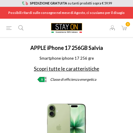
SPEDIZIONE GRATUITA
su tanti prodotti sopra € 59,99
Possibili ritardi sulle consegne nel mese di Agosto, ci scusiamo per il disagio
0
HOME
/
TELEFONIA
/
SMARTPHONE E CELLULARI
/
IPHONE
/
IPHONE 17
/
IPHONE17256GRE
APPLE
iPhone 17 256GB Salvia
Smartphone iphone 17 256 gre
Scopri tutte le caratteristiche
Classe di efficienza energetica