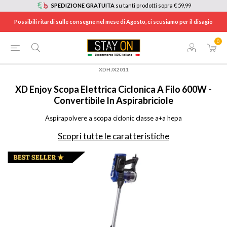
SPEDIZIONE GRATUITA
su tanti prodotti sopra € 59,99
Possibili ritardi sulle consegne nel mese di Agosto, ci scusiamo per il disagio
0
HOME
/
ELETTRODOMESTICI
/
ELETTRODOMESTICI PER PULIRE CASA E STIRARE
/
SCOPE ELETTRICHE
/
XDHJX2011
XD Enjoy
Scopa Elettrica Ciclonica A Filo 600W -
Convertibile In Aspirabriciole
Aspirapolvere a scopa ciclonic classe a+a hepa
Scopri tutte le caratteristiche