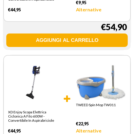
€9,95
Alternative
€44,95
€54,90
TWEED Spin Mop TW011
XD Enjoy Scopa Elettrica
Ciclonica A Filo 600W -
Convertibile In Aspirabriciole
€22,95
Alternative
€44,95