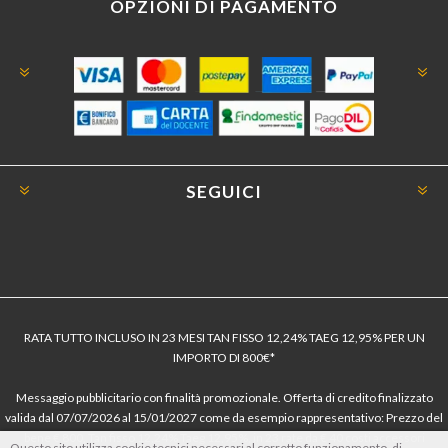
OPZIONI DI PAGAMENTO
SEGUICI
RATA TUTTO INCLUSO IN 23 MESI TAN FISSO 12,24% TAEG 12,95% PER UN
IMPORTO DI 800€*
Messaggio pubblicitario con finalità promozionale. Offerta di credito finalizzato
valida dal 07/07/2026 al 15/01/2027 come da esempio rappresentativo: Prezzo del
bene € 800, Tan fisso 12,24% Taeg 12,95%, in 23 rate da € 40 costi accessori
Questo sito utilizza cookie tecnici necessari al corretto funzionamento, di