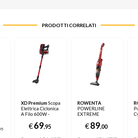
PRODOTTI CORRELATI
0
XD Premium
Scopa
ROWENTA
R
Elettrica Ciclonica
POWERLINE
P
A Filo 600W -
EXTREME
C
Convertibile In
BAGLESS
69
89
€
€
Aspirabriciole
,95
,00
95