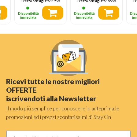
Prezzo consigliato
119.95
Prezzo consigliato
155.95
Pr
Disponibilità
Disponibilità
Disp
immediata
immediata
im
Ricevi tutte le nostre migliori
OFFERTE
iscrivendoti alla Newsletter
Il modo più semplice per conoscere in anteprima le
promozioni ed i prezzi scontatissimi di Stay On