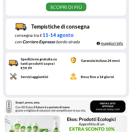
SCOPRI DI PIÙ
Tempistiche di consegna
11-14 agosto
consegna tra il
con
Corriere Espresso
bordo strada
maggiori info
Spedizione gratuita su
Garanzia inclusa 24 mesi
tanti prodotti sopra i
€59,99
Servizi aggiuntivi
Reso fino a 14 giorni