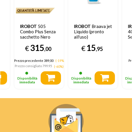
IROBOT
505
IROBOT
Braava jet
I
Combo Plus Senza
Liquido (pronto
4
sacchetto Nero
all'uso)
S
N
315
15
€
€
op
,00
,95
Prezzo precedente 389,00
(-19%)
Pr
Prezzo consigliato
799.95
(-60%)
Disponibilità
Disponibilità
Disp
immediata
immediata
im