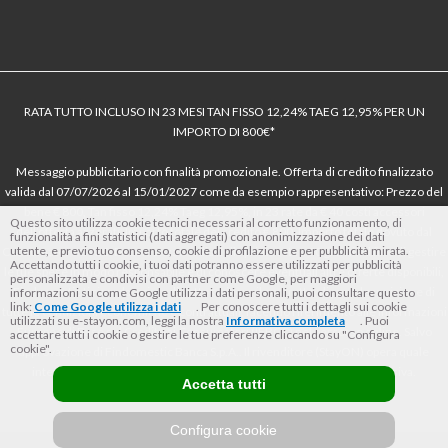
RATA TUTTO INCLUSO IN 23 MESI TAN FISSO 12,24% TAEG 12,95% PER UN
IMPORTO DI 800€*
Messaggio pubblicitario con finalità promozionale. Offerta di credito finalizzato
valida dal 07/07/2026 al 15/01/2027 come da esempio rappresentativo: Prezzo del
bene € 800, Tan fisso 12,24% Taeg 12,95%, in 23 rate da € 40 costi accessori
Questo sito utilizza cookie tecnici necessari al corretto funzionamento, di
dell’offerta azzerati. Importo totale del credito € 800. Importo totale dovuto dal
funzionalità a fini statistici (dati aggregati) con anonimizzazione dei dati
utente, e previo tuo consenso, cookie di profilazione e per pubblicità mirata.
Consumatore € 920. Decorrenza media della prima rata a 90 giorni. Al fine di gestire
Accettando tutti i cookie, i tuoi dati potranno essere utilizzati per pubblicità
le tue spese in modo responsabile e di conoscere eventuali altre offerte disponibili,
personalizzata e condivisi con partner come Google, per maggiori
Findomestic ti ricorda, prima di sottoscrivere il contratto, di prendere visione di
informazioni su come Google utilizza i dati personali, puoi consultare questo
link:
Come Google utilizza i dati
. Per conoscere tutti i dettagli sui cookie
tutte le condizioni economiche e contrattuali, facendo riferimento alle Informazioni
utilizzati su e-stayon.com, leggi la nostra
Informativa completa
. Puoi
Europee di Base sul Credito ai Consumatori (IEBCC) nel percorso online. Salvo
accettare tutti i cookie o gestire le tue preferenze cliccando su "Configura
cookie".
approvazione di Findomestic Banca S.p.A.. Il rivenditore (StayON) opera quale
intermediario del credito per Findomestic Banca S.p.A., non in esclusiva.
Accetta tutti
Configura cookie