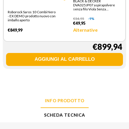
BLACK & DECKER
DVA325JP07 aspirapolvere
senza filo Viola Senza
Roborock Saros 10 Combi Nero
sacchetto
- EX DEMO prodotto nuovo con
€
54,95
-9%
imballo aperto
€49,95
Alternative
€849,99
€899,94
INFO PRODOTTO
SCHEDA TECNICA