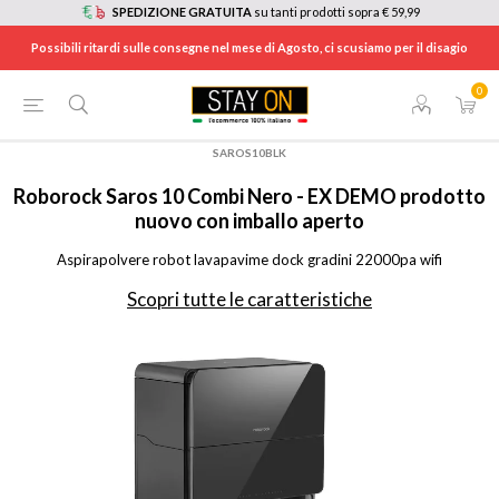
SPEDIZIONE GRATUITA
su tanti prodotti sopra € 59,99
Possibili ritardi sulle consegne nel mese di Agosto, ci scusiamo per il disagio
0
HOME
/
ELETTRODOMESTICI
/
ELETTRODOMESTICI PER PULIRE CASA E STIRARE
/
ROBOT ASPIRAPOLVERE
/
SAROS10BLK
Roborock
Saros 10 Combi Nero - EX DEMO prodotto
nuovo con imballo aperto
Aspirapolvere robot lavapavime dock gradini 22000pa wifi
Scopri tutte le caratteristiche