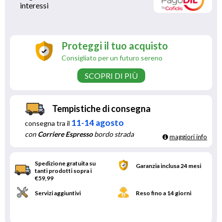
interessi 
Proteggi il tuo acquisto
Consigliato per un futuro sereno
SCOPRI DI PIÙ
Tempistiche di consegna
11-14 agosto
consegna tra il
con
Corriere Espresso
bordo strada
maggiori info
Spedizione gratuita su
Garanzia inclusa 24 mesi
tanti prodotti sopra i
€59,99
Servizi aggiuntivi
Reso fino a 14 giorni