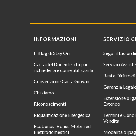
INFORMAZIONI
SERVIZIO C
Il Blog di Stay On
Segui il tuo ord
Carta del Docente: chi può
Servizio Assist
richiederla e come utilizzarla
Resi e Diritto d
Convenzione Carta Giovani
Garanzia Legal
Chi siamo
Estensione di g
Riconoscimenti
Estendo
Riqualificazione Energetica
Termini e Condi
Vendita
Ecobonus: Bonus Mobili ed
Elettrodomestici
Modalità di pa