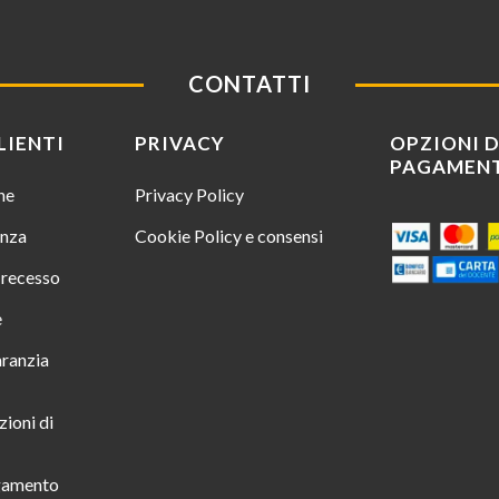
CONTATTI
LIENTI
PRIVACY
OPZIONI D
PAGAMEN
ine
Privacy Policy
enza
Cookie Policy e consensi
i recesso
e
aranzia
zioni di
gamento