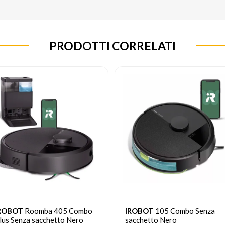
PRODOTTI CORRELATI
ROBOT
105 Combo Senza
Roborock
QR598
acchetto Nero
aspirapolvere robot Senza