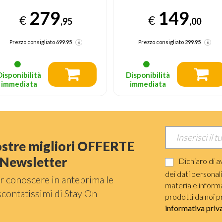
sacchetto Nero
149
€
278
,00
€
,35
Prezzo consigliato
299.95
Prezzo consigliato
499.95
Disponibilità
Disponibilità
immediata
immediata
nostre migliori OFFERTE
a Newsletter
Dichiaro di a
dei dati personal
r conoscere in anteprima le
materiale informat
scontatissimi di Stay On
prodotti da noi p
informativa priv