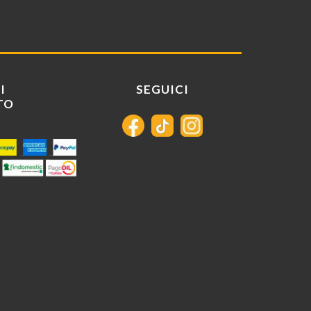
I
SEGUICI
TO