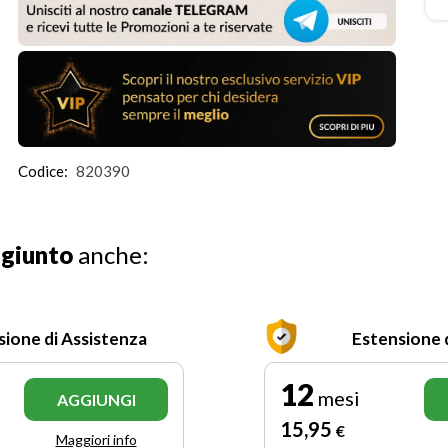
Codice:
820390
ggiunto
anche:
sione di Assistenza
Estensione 
12
mesi
AGGIUNGI
15
,95
€
Maggiori info