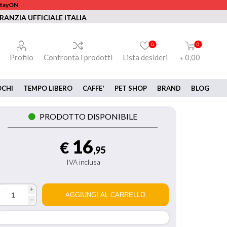
 StayON
RANZIA UFFICIALE ITALIA
0
0
Profilo
Confronta i prodotti
Lista desideri
0,00
€
OCHI
TEMPO LIBERO
CAFFE'
PET SHOP
BRAND
BLOG
PRODOTTO DISPONIBILE
16
€
,95
IVA inclusa
i
h