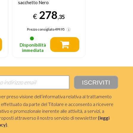
aspirapolvere Mop a rullo
31
Robot aspirapolvere
€
29
€
,95
Prezzo precedente 389
Prezzo consigliato
799.
Disponibilità
Disponibilità
immediata
immediata
ver preso visione dell’informativa relativa al trattamento
i effettuato da parte del Titolare e acconsento a ricevere
ivo e promozionale inerente alle attività, a servizi, a
roposti attraverso il nostro servizio di newsletter
(leggi
acy)
.