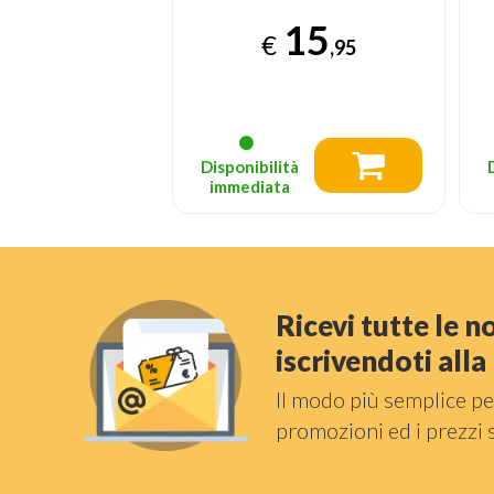
15
279
€
,95
,95
Prezzo consigliato
699.95
tà
Disponibilità
a
immediata
Ricevi tutte le 
iscrivendoti all
Il modo più semplice pe
promozioni ed i prezzi 