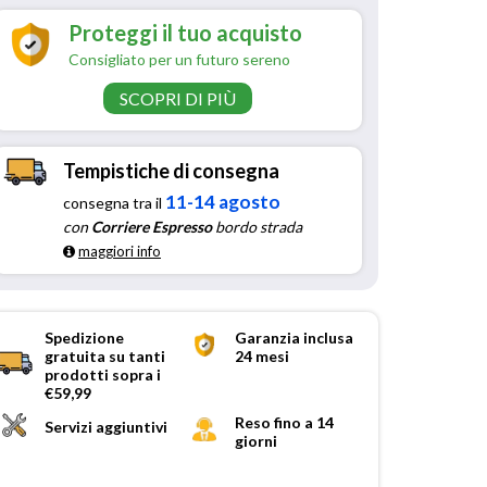
Proteggi il tuo acquisto
Consigliato per un futuro sereno
SCOPRI DI PIÙ
Tempistiche di consegna
11-14 agosto
consegna tra il
con
Corriere Espresso
bordo strada
maggiori info
Spedizione
Garanzia inclusa
gratuita su tanti
24 mesi
prodotti sopra i
€59,99
Reso fino a 14
Servizi aggiuntivi
giorni