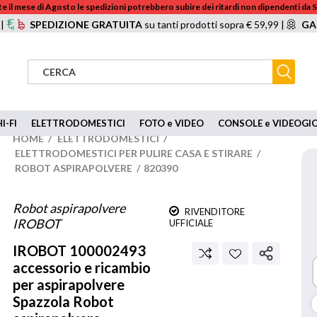
e il mese di Agosto le spedizioni potrebbero subire dei ritardi non dipendenti da
 |
SPEDIZIONE GRATUITA
su tanti prodotti sopra € 59,99 |
GA
I-FI
ELETTRODOMESTICI
FOTO e VIDEO
CONSOLE e VIDEOGI
HOME
/
ELETTRODOMESTICI
/
ELETTRODOMESTICI PER PULIRE CASA E STIRARE
/
ROBOT ASPIRAPOLVERE
/
820390
Robot aspirapolvere
RIVENDITORE
IROBOT
UFFICIALE
IROBOT
100002493
accessorio e ricambio
per aspirapolvere
Spazzola Robot