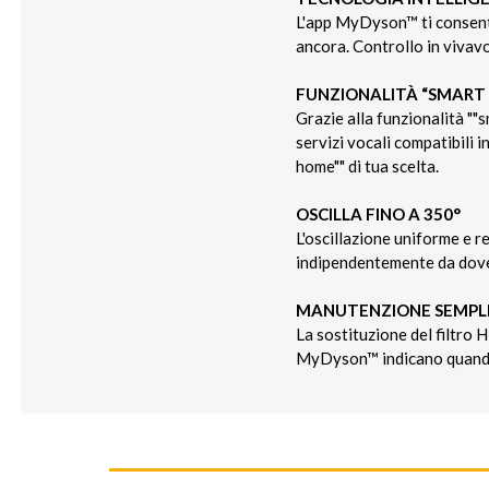
L'app MyDyson™ ti consente
ancora. Controllo in vivavo
FUNZIONALITÀ “SMART
Grazie alla funzionalità ""
servizi vocali compatibili 
home"" di tua scelta.
OSCILLA FINO A 350°
L'oscillazione uniforme e re
indipendentemente da dove 
MANUTENZIONE SEMPL
La sostituzione del filtro 
MyDyson™ indicano quando 