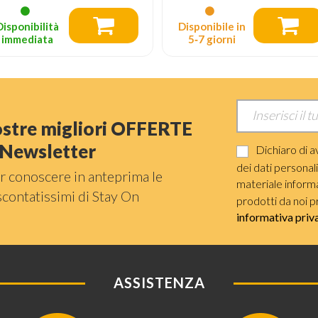
Disponibilità
Disponibile in
immediata
5‑7 giorni
nostre migliori OFFERTE
a Newsletter
Dichiaro di a
dei dati personal
r conoscere in anteprima le
materiale informat
scontatissimi di Stay On
prodotti da noi p
informativa priv
ASSISTENZA