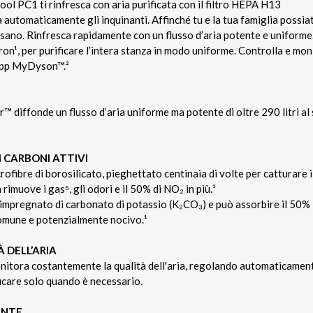
ool PC1 ti rinfresca con aria purificata con il filtro HEPA H13
a automaticamente gli inquinanti. Affinché tu e la tua famiglia possiat
 sano. Rinfresca rapidamente con un flusso d’aria potente e uniforme
ron¹, per purificare l’intera stanza in modo uniforme. Controlla e moni
’app MyDyson™.²
r™ diffonde un flusso d’aria uniforme ma potente di oltre 290 litri al
I CARBONI ATTIVI
rofibre di borosilicato, pieghettato centinaia di volte per catturare 
n rimuove i gas⁵, gli odori e il 50% di NO₂ in più.¹
 impregnato di carbonato di potassio (K₂CO₃) e può assorbire il 50% i
omune e potenzialmente nocivo.¹
 DELL’ARIA
itora costantemente la qualità dell'aria, regolando automaticamente 
ficare solo quando è necessario.
ENTE