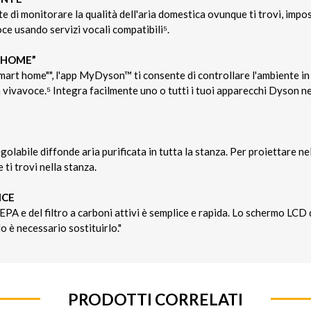
 di monitorare la qualità dell'aria domestica ovunque ti trovi, impo
ce usando servizi vocali compatibili⁵.
 HOME”
smart home"", l'app MyDyson™ ti consente di controllare l'ambiente in 
in vivavoce.⁵ Integra facilmente uno o tutti i tuoi apparecchi Dyson n
golabile diffonde aria purificata in tutta la stanza. Per proiettare ne
ti trovi nella stanza.
ICE
HEPA e del filtro a carboni attivi è semplice e rapida. Lo schermo LCD 
è necessario sostituirlo."
PRODOTTI CORRELATI