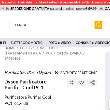
 le spedizioni potrebbero subire ritardi non dipendenti da StayON, ci scusiamo per
 |
SPEDIZIONE GRATUITA
su tanti prodotti sopra € 59,99 |
GA
I-FI
ELETTRODOMESTICI
FOTO e VIDEO
CONSOLE e VIDEOGI
HOME
/
ELETTRODOMESTICI
/
TRATTAMENTO ARIA
/
PURIFICATORI D'ARIA
/
54490101
Purificatori d'aria Dyson
RIVENDITORE UFFICIALE
Dyson
Purificatore
Purifier Cool PC1
Purificatore Purifier Cool 
PC1, 61,4 dB