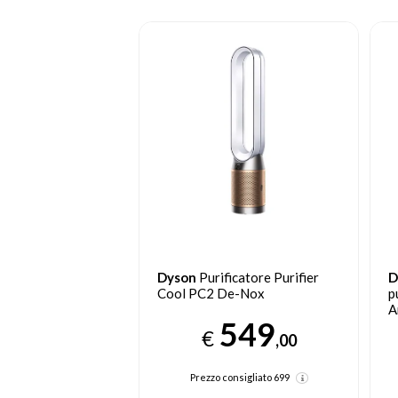
Dyson
Purificatore Purifier
D
Cool PC2 De-Nox
p
A
549
€
,00
Prezzo consigliato
699