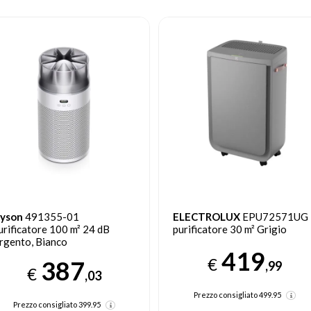
yson
491355-01
ELECTROLUX
EPU72571UG
urificatore 100 m² 24 dB
purificatore 30 m² Grigio
rgento, Bianco
419
€
387
,99
€
,03
Prezzo consigliato
499.95
Prezzo consigliato
399.95