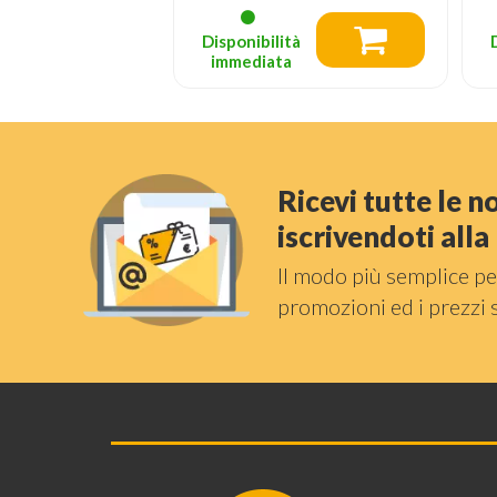
Disponibilità
immediata
Ricevi tutte le 
iscrivendoti all
Il modo più semplice pe
promozioni ed i prezzi 