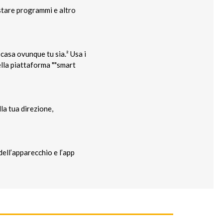
stare programmi e altro
casa ovunque tu sia.² Usa i
ella piattaforma ""smart
lla tua direzione,
dell’apparecchio e l’app