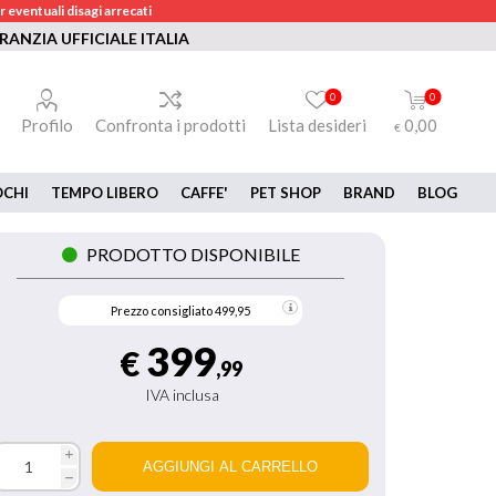
 eventuali disagi arrecati
RANZIA UFFICIALE ITALIA
0
0
Profilo
Confronta i prodotti
Lista desideri
0,00
€
OCHI
TEMPO LIBERO
CAFFE'
PET SHOP
BRAND
BLOG
PRODOTTO DISPONIBILE
Prezzo consigliato
499,95
399
€
,99
IVA inclusa
i
h