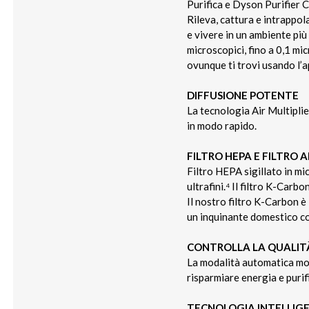
Purifica e Dyson Purifier C
Rileva, cattura e intrappol
e vivere in un ambiente più
microscopici, fino a 0,1 mic
ovunque ti trovi usando l
DIFFUSIONE POTENTE
La tecnologia Air Multiplie
in modo rapido.
FILTRO HEPA E FILTRO A
Filtro HEPA sigillato in mic
ultrafini.⁴ Il filtro K-Carbo
Il nostro filtro K-Carbon è
un inquinante domestico c
CONTROLLA LA QUALITÀ
La modalità automatica mon
risparmiare energia e puri
TECNOLOGIA INTELLIG