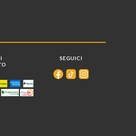
I
SEGUICI
TO