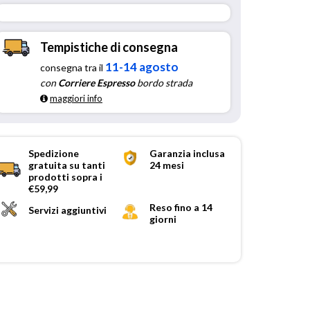
Tempistiche di consegna
11-14 agosto
consegna tra il
con
Corriere Espresso
bordo strada
maggiori info
Spedizione
Garanzia inclusa
gratuita su tanti
24 mesi
prodotti sopra i
€59,99
Reso fino a 14
Servizi aggiuntivi
giorni