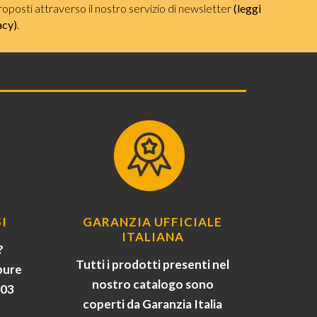
roposti attraverso il nostro servizio di newsletter
(leggi
acy)
.
I
GARANZIA UFFICIALE
ITALIANA
?
Tutti i prodotti presenti nel
pure
nostro catalogo sono
903
coperti da Garanzia Italia