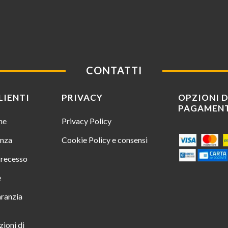
CONTATTI
LIENTI
PRIVACY
OPZIONI D
PAGAMEN
ine
Privacy Policy
enza
Cookie Policy e consensi
i recesso
e
aranzia
zioni di