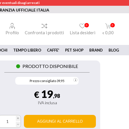
 eventuali disagi arrecati
RANZIA UFFICIALE ITALIA
0
0
Profilo
Confronta i prodotti
Lista desideri
0,00
€
OCHI
TEMPO LIBERO
CAFFE'
PET SHOP
BRAND
BLOG
PRODOTTO DISPONIBILE
Prezzo consigliato
39,95
19
€
,98
IVA inclusa
i
h