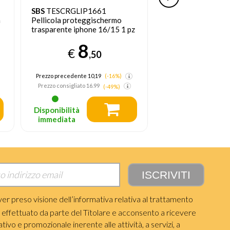
SBS
TESCRGLIP1661
SBS
TECAMGLSAS
a
Pellicola proteggischermo
protezione per lo s
trasparente iphone 16/15 1 pz
retro dei telefoni c
Protezione per obie
8
5
fotocamera Samsun
€
€
,50
,
Prezzo precedente 10,19
(-16%)
Prezzo consigliat
Prezzo consigliato
16.99
(-49%)
Disponibilità
Disponibilità
immediata
immediata
ver preso visione dell’informativa relativa al trattamento
i effettuato da parte del Titolare e acconsento a ricevere
ivo e promozionale inerente alle attività, a servizi, a