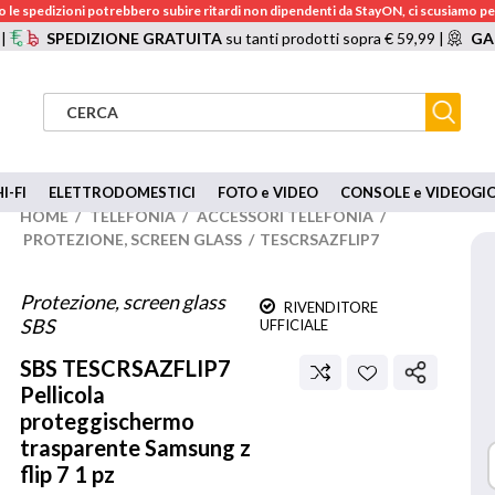
 le spedizioni potrebbero subire ritardi non dipendenti da StayON, ci scusiamo per
 |
SPEDIZIONE GRATUITA
su tanti prodotti sopra € 59,99 |
GA
I-FI
ELETTRODOMESTICI
FOTO e VIDEO
CONSOLE e VIDEOGI
HOME
/
TELEFONIA
/
ACCESSORI TELEFONIA
/
PROTEZIONE, SCREEN GLASS
/
TESCRSAZFLIP7
Protezione, screen glass
RIVENDITORE
SBS
UFFICIALE
SBS
TESCRSAZFLIP7
Pellicola
proteggischermo
trasparente Samsung z
flip 7 1 pz