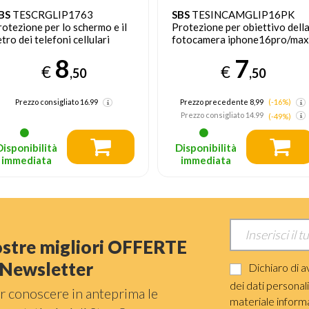
BS
TESCRGLIP1763
SBS
TESINCAMGLIP16PK
rotezione per lo schermo e il
Protezione per obiettivo dell
etro dei telefoni cellulari
fotocamera iphone16pro/max
ellicola proteggischermo
1 pz
8
7
rasparente Apple 1 pz
€
€
,50
,50
Prezzo consigliato
16.99
Prezzo precedente 8,99
(-16%)
Prezzo consigliato
14.99
(-49%)
Disponibilità
Disponibilità
immediata
immediata
nostre migliori OFFERTE
a Newsletter
Dichiaro di a
dei dati personal
r conoscere in anteprima le
materiale informat