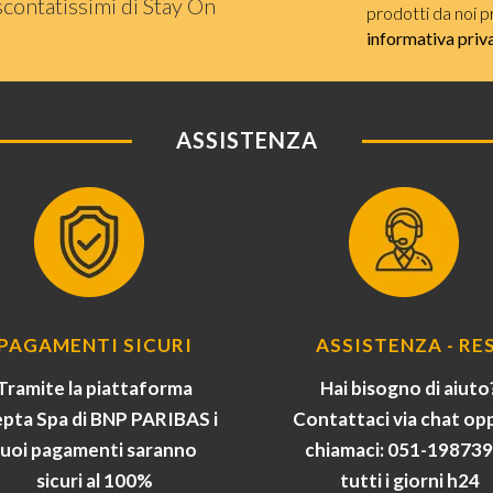
scontatissimi di Stay On
prodotti da noi p
informativa priv
ASSISTENZA
PAGAMENTI SICURI
ASSISTENZA - RES
Tramite la piattaforma
Hai bisogno di aiuto
pta Spa di BNP PARIBAS i
Contattaci via chat op
tuoi pagamenti saranno
chiamaci: 051-19873
sicuri al 100%
tutti i giorni h24