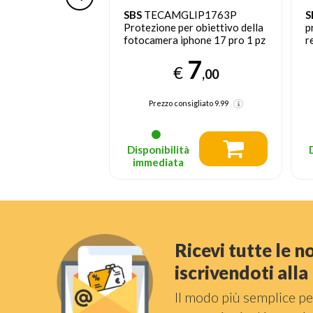
GLIP1769
SBS
TECAMGLIP1763P
S
er obiettivo della
Protezione per obiettivo della
p
Apple iphone 17
fotocamera iphone 17 pro 1 pz
r
P
7
7
t
€
€
,00
,00
nsigliato
9.99
Prezzo consigliato
9.99
tà
Disponibilità
a
immediata
Ricevi tutte le 
iscrivendoti all
Il modo più semplice pe