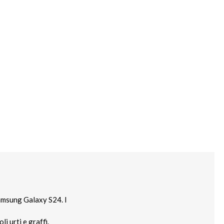
Samsung Galaxy S24. I
i urti e graffi.