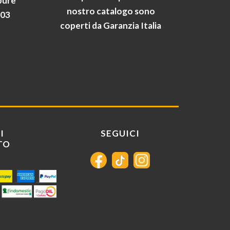
pure
nostro catalogo sono
903
coperti da Garanzia Italia
I
SEGUICI
TO