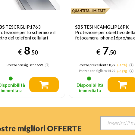
BS
TESCRGLIP1763
SBS
TESINCAMGLIP16PK
rotezione per lo schermo e il
Protezione per obiettivo dell
etro dei telefoni cellulari
fotocamera iphone16pro/max
ellicola proteggischermo
1 pz
8
7
rasparente Apple 1 pz
€
€
,50
,50
Prezzo consigliato
16.99
Prezzo precedente 8,99
(-16%)
Prezzo consigliato
14.99
(-49%)
Disponibilità
Disponibilità
immediata
immediata
nostre migliori OFFERTE