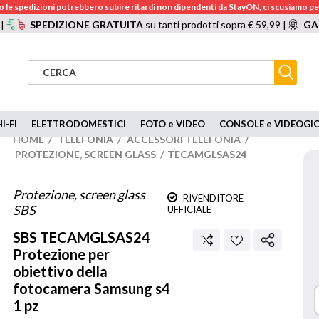
 le spedizioni potrebbero subire ritardi non dipendenti da StayON, ci scusiamo per
 |
SPEDIZIONE GRATUITA
su tanti prodotti sopra € 59,99 |
GA
I-FI
ELETTRODOMESTICI
FOTO e VIDEO
CONSOLE e VIDEOGI
HOME
/
TELEFONIA
/
ACCESSORI TELEFONIA
/
PROTEZIONE, SCREEN GLASS
/
TECAMGLSAS24
Protezione, screen glass
RIVENDITORE
SBS
UFFICIALE
SBS
TECAMGLSAS24
Protezione per
obiettivo della
fotocamera Samsung s4
1 pz