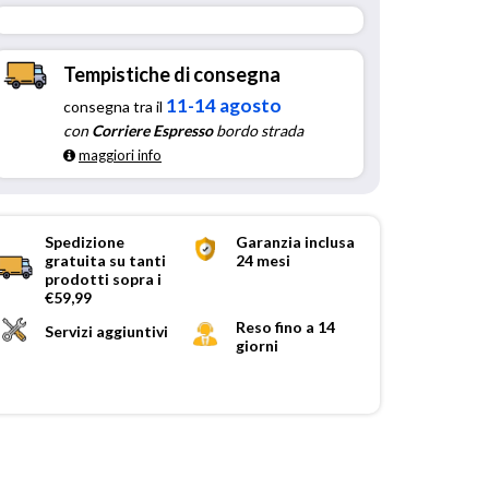
Tempistiche di consegna
11-14 agosto
consegna tra il
con
Corriere Espresso
bordo strada
maggiori info
Spedizione
Garanzia inclusa
gratuita su tanti
24 mesi
prodotti sopra i
€59,99
Reso fino a 14
Servizi aggiuntivi
giorni