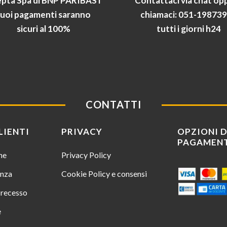
pta Spa di BNP PARIBAS i
Contattaci via chat op
tuoi pagamenti saranno
chiamaci: 051-19873
sicuri al 100%
tutti i giorni h24
CONTATTI
LIENTI
PRIVACY
OPZIONI D
PAGAMEN
ine
Privacy Policy
enza
Cookie Policy e consensi
i recesso
e