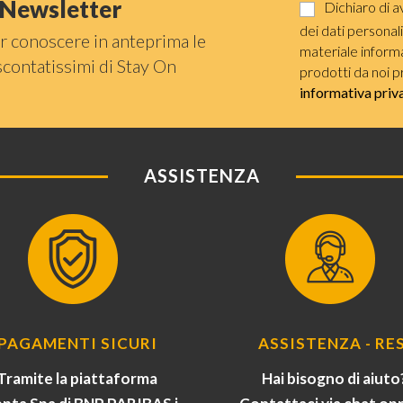
a Newsletter
Dichiaro di a
dei dati personal
r conoscere in anteprima le
materiale informat
scontatissimi di Stay On
prodotti da noi p
informativa priv
ASSISTENZA
PAGAMENTI SICURI
ASSISTENZA - RES
Tramite la piattaforma
Hai bisogno di aiuto