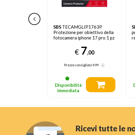
GLIP1769
SBS
TECAMGLIP1763P
S
er obiettivo della
Protezione per obiettivo della
p
Apple iphone 17
fotocamera iphone 17 pro 1 pz
r
P
7
7
t
€
€
,00
,00
nsigliato
9.99
Prezzo consigliato
9.99
tà
Disponibilità
a
immediata
Ricevi tutte le 