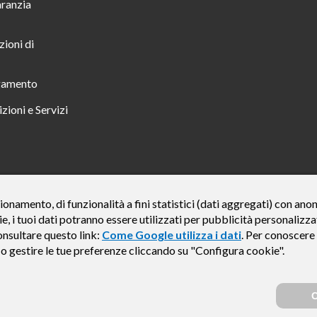
aranzia
zioni di
gamento
zioni e Servizi
 TUTTO INCLUSO IN 23 MESI TAN FISSO 12,24% TAEG 12,95% PER UN IMPORTO DI 
ionamento, di funzionalità a fini statistici (dati aggregati) con an
ie, i tuoi dati potranno essere utilizzati per pubblicità personali
credito finalizzato valida dal 07/07/2026 al 15/01/2027 come da esempio rappresentat
e del credito € 800. Importo totale dovuto dal Consumatore € 920. Decorrenza media del
onsultare questo link:
Come Google utilizza i dati
. Per conoscere 
, Findomestic ti ricorda, prima di sottoscrivere il contratto, di prendere visione di tu
e o gestire le tue preferenze cliccando su "Configura cookie".
i (IEBCC) nel percorso online. Salvo approvazione di Findomestic Banca S.p.A.. Il ri
Findomestic Banca S.p.A., non in esclusiva.
C