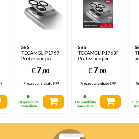
SBS
SBS
S
6
TECAMGLIP1769
TECAMGLIP1763P
T
Protezione per
Protezione per
pr
o
obiettivo della
obiettivo della
sc
7
7
€
€
fotocamera Apple
fotocamera iphone
de
,00
,00
iphone 17 pro max
17 pro 1 pz
ce
1 pz
p
99
Prezzo consigliato
9.99
Prezzo consigliato
9.99
P
t
1 
Disponibilità
Disponibilità
Disp
immediata
immediata
im