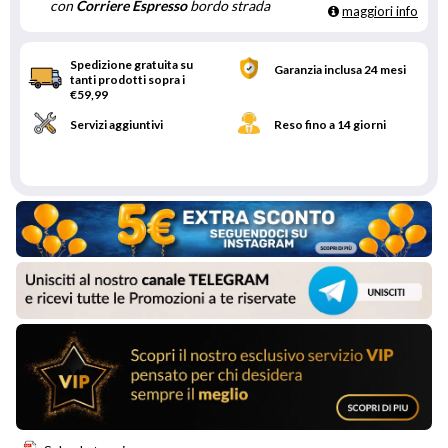
con
Corriere Espresso
bordo strada
maggiori info
Spedizione gratuita su
Garanzia inclusa 24 mesi
tanti prodotti sopra i
€59,99
Servizi aggiuntivi
Reso fino a 14 giorni