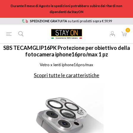
Durante il mese di Agosto le spedizioni potrebbero subire dei ritardi non
dipendenti da StayON
SPEDIZIONE GRATUITA
su tanti prodotti sopra € 59,99
0
HOME
/
TELEFONIA
/
ACCESSORI TELEFONIA
/
PROTEZIONE, SCREEN GLASS
/
TECAMGLIP16PK
SBS
TECAMGLIP16PK Protezione per obiettivo della
fotocamera iphone16pro/max 1 pz
Vetro x lenti iphone16pro/max
Scopri tutte le caratteristiche