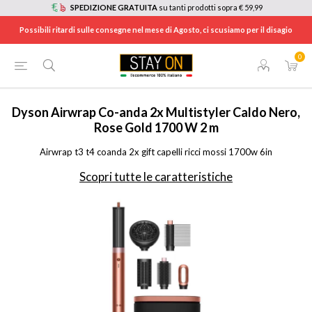
SPEDIZIONE GRATUITA
su tanti prodotti sopra € 59,99
Possibili ritardi sulle consegne nel mese di Agosto, ci scusiamo per il disagio
0
HOME
/
ELETTRODOMESTICI
/
CURA DELLA PERSONA, SALUTE E BENESSERE
/
PIASTRE PER CAPELLI
/
14316101
Dyson
Airwrap Co-anda 2x Multistyler Caldo Nero,
Rose Gold 1700 W 2 m
Airwrap t3 t4 coanda 2x gift capelli ricci mossi 1700w 6in
Scopri tutte le caratteristiche