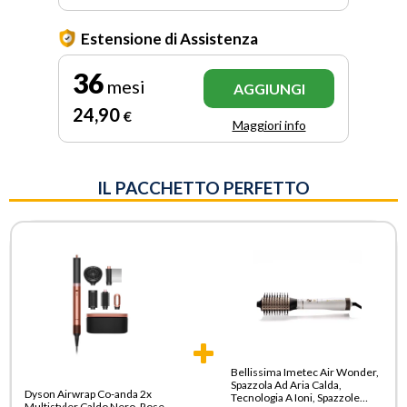
Estensione di Assistenza
36
mesi
AGGIUNGI
24
,90
€
Maggiori info
IL PACCHETTO PERFETTO
Bellissima Imetec Air Wonder,
Spazzola Ad Aria Calda,
Dyson Airwrap Co-anda 2x
Tecnologia A Ioni, Spazzole
Multistyler Caldo Nero, Rose