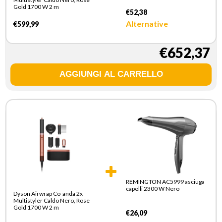
Rivestite In Ceramica E
Gold 1700 W 2 m
Cheratina, Asciuga, Dona
€52,38
Volume, 8 Accessori, 1000 W
Alternative
€599,99
€652,37
REMINGTON AC5999 asciuga
capelli 2300 W Nero
Dyson Airwrap Co-anda 2x
Multistyler Caldo Nero, Rose
Gold 1700 W 2 m
€26,09