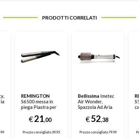
PRODOTTI CORRELATI
y,
REMINGTON
Bellissima
Imetec
R
ria
S6500 messa in
Air Wonder,
S
piega Piastra per
Spazzola Ad Aria
ca
capelli Caldo Nero
Calda, Tecnologia
21
52
€
€
2,5 m
A Ioni, Spazzole
,00
,38
a,
Rivestite In
Ceramica E
.99
Prezzo consigliato
39.95
Prezzo consigliato
79.99
P
Cheratina, Asciuga,