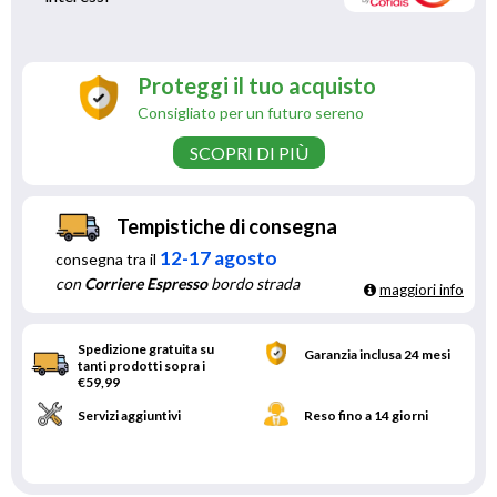
Proteggi il tuo acquisto
Consigliato per un futuro sereno
SCOPRI DI PIÙ
Tempistiche di consegna
12-17 agosto
consegna tra il
con
Corriere Espresso
bordo strada
maggiori info
Spedizione gratuita su
Garanzia inclusa 24 mesi
tanti prodotti sopra i
€59,99
Servizi aggiuntivi
Reso fino a 14 giorni