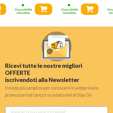
Dona Volume, 8
Accessori, 1000 W
Disponibilità
Disponibilità
Disp
00
immediata
immediata
im
Ricevi tutte le nostre migliori
OFFERTE
iscrivendoti alla Newsletter
Il modo più semplice per conoscere in anteprima le
promozioni ed i prezzi scontatissimi di Stay On