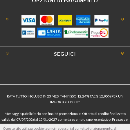
OPZIONI DI PAGAMENTO
SEGUICI
RATA TUTTO INCLUSO IN 23 MESI TAN FISSO 12,24% TAEG 12,95% PER UN
IMPORTO DI 800€*
Messaggio pubblicitario con finalità promozionale. Offerta di credito finalizzato
valida dal 07/07/2026 al 15/01/2027 come da esempio rappresentativo: Prezzo del
bene € 800, Tan fisso 12,24% Taeg 12,95%, in 23 rate da € 40 costi accessori
Questo sito utilizza cookie tecnici necessari al corretto funzionamento, di