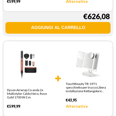
Alternative
€599,99
€626,08
TouchBeauty TB-1971
specchietto per trucco Libera
Dyson Airwrap Co-anda 2x
installazione Rettangolare
Multistyler Caldo Nero, Rose
Bianco
Gold 1700 W 2 m
€43,95
Alternative
€599,99