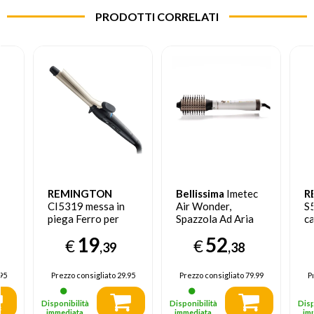
PRODOTTI CORRELATI
REMINGTON
Bellissima
Imetec
R
CI5319 messa in
Air Wonder,
S
piega Ferro per
Spazzola Ad Aria
ca
ro
ricci Caldo Nero
Calda, Tecnologia
19
52
€
€
A Ioni, Spazzole
,39
,38
Rivestite In
Ceramica E
95
Prezzo consigliato
29.95
Prezzo consigliato
79.99
P
Cheratina, Asciuga,
Dona Volume, 8
Disponibilità
Disponibilità
Disp
Accessori, 1000 W
immediata
immediata
im