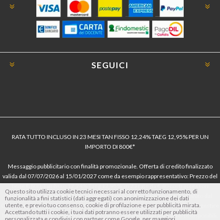
SEGUICI
RATA TUTTO INCLUSO IN 23 MESI TAN FISSO 12,24% TAEG 12,95% PER UN
IMPORTO DI 800€*
Messaggio pubblicitario con finalità promozionale. Offerta di credito finalizzato
valida dal 07/07/2026 al 15/01/2027 come da esempio rappresentativo: Prezzo del
bene € 800, Tan fisso 12,24% Taeg 12,95%, in 23 rate da € 40 costi accessori
Questo sito utilizza cookie tecnici necessari al corretto funzionamento, di
dell’offerta azzerati. Importo totale del credito € 800. Importo totale dovuto dal
funzionalità a fini statistici (dati aggregati) con anonimizzazione dei dati
utente, e previo tuo consenso, cookie di profilazione e per pubblicità mirata.
Consumatore € 920. Decorrenza media della prima rata a 90 giorni. Al fine di gestire
Accettando tutti i cookie, i tuoi dati potranno essere utilizzati per pubblicità
le tue spese in modo responsabile e di conoscere eventuali altre offerte disponibili,
personalizzata e condivisi con partner come Google, per maggiori