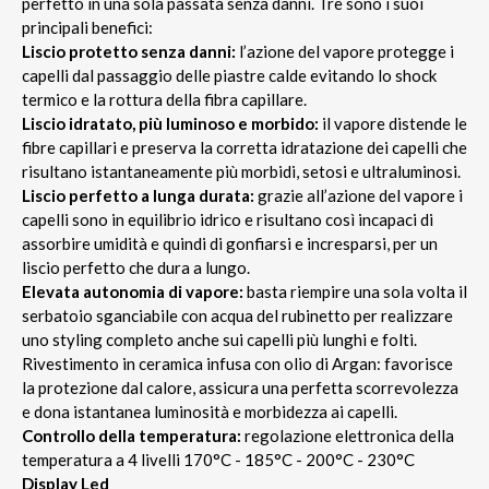
perfetto in una sola passata senza danni. Tre sono i suoi
principali benefici:
Liscio protetto senza danni:
l’azione del vapore protegge i
capelli dal passaggio delle piastre calde evitando lo shock
termico e la rottura della fibra capillare.
Liscio idratato, più luminoso e morbido:
il vapore distende le
fibre capillari e preserva la corretta idratazione dei capelli che
risultano istantaneamente più morbidi, setosi e ultraluminosi.
Liscio perfetto a lunga durata:
grazie all’azione del vapore i
capelli sono in equilibrio idrico e risultano così incapaci di
assorbire umidità e quindi di gonfiarsi e incresparsi, per un
liscio perfetto che dura a lungo.
Elevata autonomia di vapore:
basta riempire una sola volta il
serbatoio sganciabile con acqua del rubinetto per realizzare
uno styling completo anche sui capelli più lunghi e folti.
Rivestimento in ceramica infusa con olio di Argan: favorisce
la protezione dal calore, assicura una perfetta scorrevolezza
e dona istantanea luminosità e morbidezza ai capelli.
Controllo della temperatura:
regolazione elettronica della
temperatura a 4 livelli 170°C - 185°C - 200°C - 230°C
Display Led