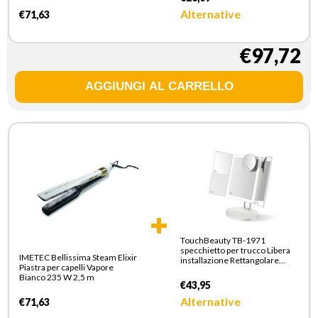
Alternative
€71,63
€97,72
TouchBeauty TB-1971
specchietto per trucco Libera
IMETEC Bellissima Steam Elixir
installazione Rettangolare
Piastra per capelli Vapore
Bianco
Bianco 235 W 2,5 m
€43,95
Alternative
€71,63