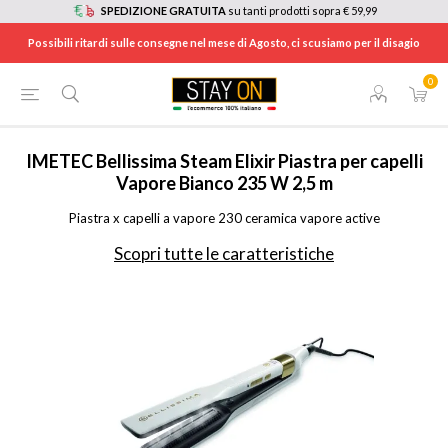
SPEDIZIONE GRATUITA
su tanti prodotti sopra € 59,99
Possibili ritardi sulle consegne nel mese di Agosto, ci scusiamo per il disagio
0
HOME
/
ELETTRODOMESTICI
/
CURA DELLA PERSONA, SALUTE E BENESSERE
/
PIASTRE PER CAPELLI
/
11808
IMETEC
Bellissima Steam Elixir Piastra per capelli
Vapore Bianco 235 W 2,5 m
Piastra x capelli a vapore 230 ceramica vapore active
Scopri tutte le caratteristiche