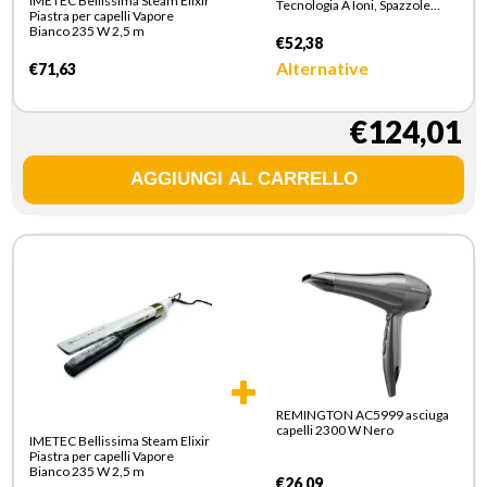
IMETEC Bellissima Steam Elixir
Tecnologia A Ioni, Spazzole
Piastra per capelli Vapore
Rivestite In Ceramica E
Bianco 235 W 2,5 m
Cheratina, Asciuga, Dona
€52,38
Volume, 8 Accessori, 1000 W
Alternative
€71,63
€124,01
REMINGTON AC5999 asciuga
capelli 2300 W Nero
IMETEC Bellissima Steam Elixir
Piastra per capelli Vapore
Bianco 235 W 2,5 m
€26,09