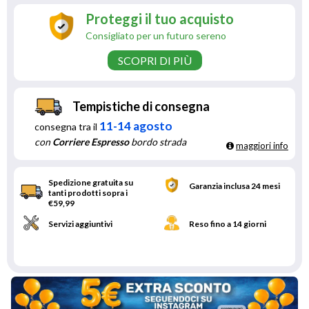
Proteggi il tuo acquisto
Consigliato per un futuro sereno
SCOPRI DI PIÙ
Tempistiche di consegna
11-14 agosto
consegna tra il
con
Corriere Espresso
bordo strada
maggiori info
Spedizione gratuita su
Garanzia inclusa 24 mesi
tanti prodotti sopra i
€59,99
Servizi aggiuntivi
Reso fino a 14 giorni