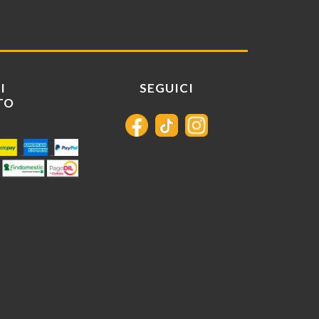
I
SEGUICI
TO