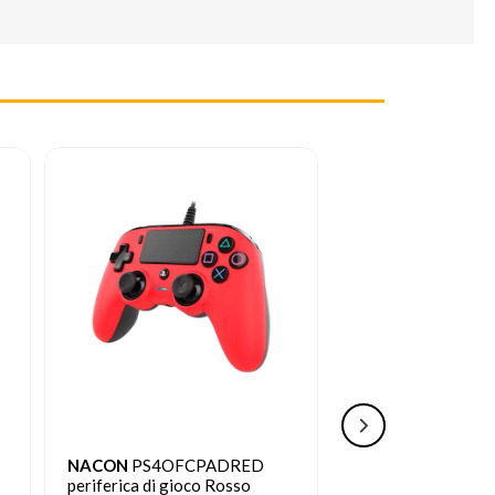
NACON
PS4OFCPADBLACK
NACON
Asymmetri
periferica di gioco Nero
Nero Bluetooth/U