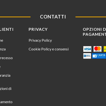
CONTATTI
LIENTI
PRIVACY
OPZIONI D
PAGAMEN
ine
Privacy Policy
enza
Cookie Policy e consensi
i recesso
e
aranzia
zioni di
gamento