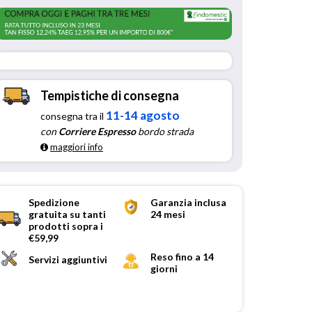
Tempistiche di consegna
11-14 agosto
consegna tra il
con
Corriere Espresso
bordo strada
maggiori info
Spedizione
Garanzia inclusa
gratuita su tanti
24 mesi
prodotti sopra i
€59,99
Reso fino a 14
Servizi aggiuntivi
giorni