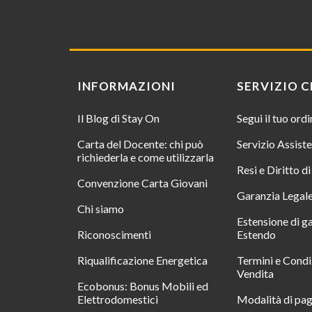
INFORMAZIONI
SERVIZIO C
Il Blog di Stay On
Segui il tuo ord
Carta del Docente: chi può
Servizio Assist
richiederla e come utilizzarla
Resi e Diritto d
Convenzione Carta Giovani
Garanzia Legal
Chi siamo
Estensione di g
Riconoscimenti
Estendo
Riqualificazione Energetica
Termini e Condi
Vendita
Ecobonus: Bonus Mobili ed
Elettrodomestici
Modalità di pa