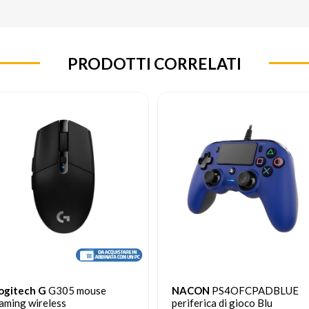
PRODOTTI CORRELATI
ACON
PS4OFCPADBLUE
NACON
PS4OFCPADRED
eriferica di gioco Blu
periferica di gioco Rosso