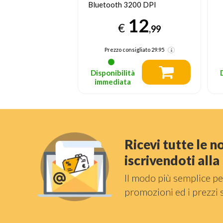
3200 DPI
G
44
€
12
,99
,99
Prezzo consigliato
59.99
nsigliato
29.95
tà
Disponibilità
a
immediata
Ricevi tutte le 
iscrivendoti all
Il modo più semplice pe
promozioni ed i prezzi 