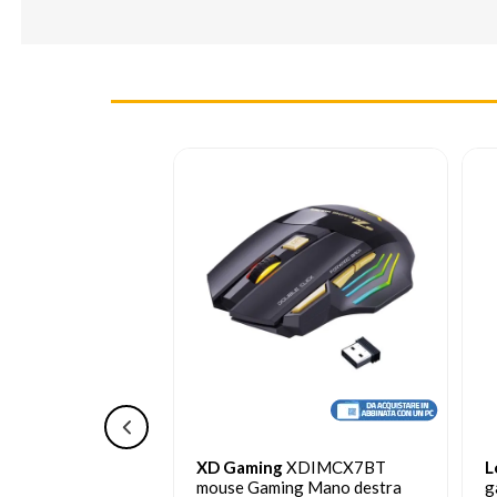
XDIMCX7BT
Logitech G
G305 mouse
N
ng Mano destra
gaming wireless
p