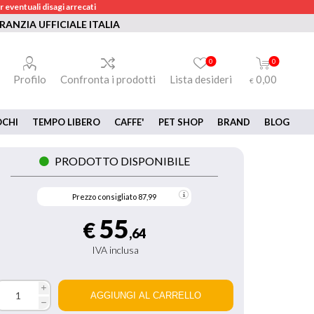
 eventuali disagi arrecati
RANZIA UFFICIALE ITALIA
0
0
Profilo
Confronta i prodotti
Lista desideri
0,00
€
OCHI
TEMPO LIBERO
CAFFE'
PET SHOP
BRAND
BLOG
PRODOTTO DISPONIBILE
Prezzo consigliato
87,99
55
€
,64
IVA inclusa
i
h