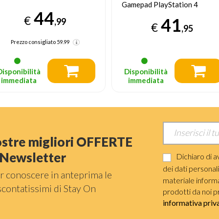
amepad PlayStation 4
Gamepad Analogico/Digitale
PlayStation 4
41
33
€
€
,95
,94
Prezzo consigliato
41.95
Disponibilità
Disponibilità
immediata
immediata
nostre migliori OFFERTE
a Newsletter
Dichiaro di a
dei dati personal
r conoscere in anteprima le
materiale informat
scontatissimi di Stay On
prodotti da noi p
informativa priv