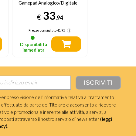
Gamepad Analogico/Digitale
Analogico/Digitale
PlayStation 4
PlayStation 4
41
45
€
€
,95
Prezzo consigliato
Disponibilità
Disponibilità
immediata
immediata
ver preso visione dell’informativa relativa al trattamento
i effettuato da parte del Titolare e acconsento a ricevere
ivo e promozionale inerente alle attività, a servizi, a
roposti attraverso il nostro servizio di newsletter
(leggi
acy)
.