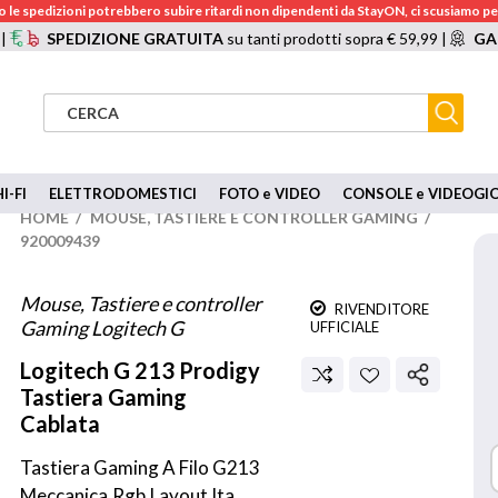
 le spedizioni potrebbero subire ritardi non dipendenti da StayON, ci scusiamo per
 |
SPEDIZIONE GRATUITA
su tanti prodotti sopra € 59,99 |
GA
I-FI
ELETTRODOMESTICI
FOTO e VIDEO
CONSOLE e VIDEOGI
HOME
/
MOUSE, TASTIERE E CONTROLLER GAMING
/
920009439
Mouse, Tastiere e controller
RIVENDITORE
Gaming Logitech G
UFFICIALE
Logitech G
213 Prodigy
Tastiera Gaming
Cablata
Tastiera Gaming A Filo G213 
Meccanica,Rgb,Layout Ita