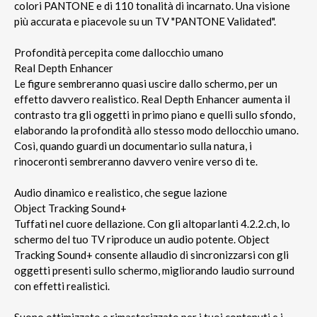
colori PANTONE e di 110 tonalità di incarnato. Una visione
più accurata e piacevole su un TV "PANTONE Validated".
Profondità percepita come dallocchio umano
Real Depth Enhancer
Le figure sembreranno quasi uscire dallo schermo, per un
effetto davvero realistico. Real Depth Enhancer aumenta il
contrasto tra gli oggetti in primo piano e quelli sullo sfondo,
elaborando la profondità allo stesso modo dellocchio umano.
Così, quando guardi un documentario sulla natura, i
rinoceronti sembreranno davvero venire verso di te.
Audio dinamico e realistico, che segue lazione
Object Tracking Sound+
Tuffati nel cuore dellazione. Con gli altoparlanti 4.2.2.ch, lo
schermo del tuo TV riproduce un audio potente. Object
Tracking Sound+ consente allaudio di sincronizzarsi con gli
oggetti presenti sullo schermo, migliorando laudio surround
con effetti realistici.
Suono ottimizzato e rimasterizzato per i tuoi contenuti e i