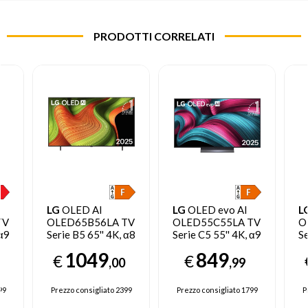
PRODOTTI CORRELATI
LG
OLED AI
LG
OLED evo AI
L
TV
OLED65B56LA TV
OLED55C55LA TV
O
 α9
Serie B5 65'' 4K, α8
Serie C5 55'' 4K, α9
Se
Gen2, Dolby
Gen8, Brightness
α
1049
849
€
€
Vision, 20W, 4
Booster, 40W, 4
B
,00
,99
z,
HDMI con VRR
HDMI, VRR 144Hz,
Bo
S
120Hz, G-Sync,
Smart TV WebOS
6
99
Prezzo consigliato
2399
Prezzo consigliato
1799
P
Smart TV WebOS
25
1