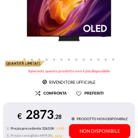
Spiacenti, questo prodotto non é più disponibile
RIVENDITORE UFFICIALE
CONFRONTA
PREFERITI
2873
€
,28
PRODOTTO NON DISPONIBILE
Prezzo precedente 3263,04
(-11%)
NON DISPONIBILE
Prezzo consigliato
4499,00
(-36%)