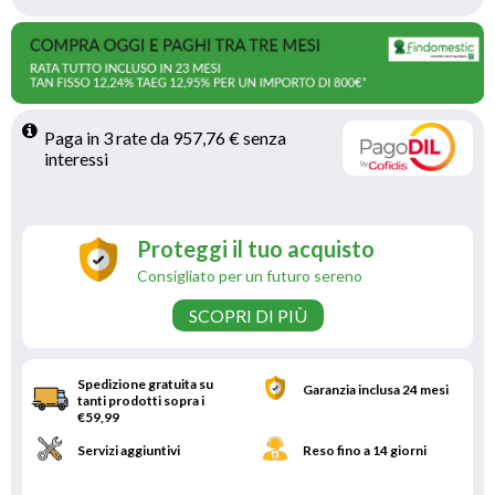
Paga in 3 rate da 957,76 € senza 
interessi 
Proteggi il tuo acquisto
Consigliato per un futuro sereno
SCOPRI DI PIÙ
Spedizione gratuita su
Garanzia inclusa 24 mesi
tanti prodotti sopra i
€59,99
Servizi aggiuntivi
Reso fino a 14 giorni