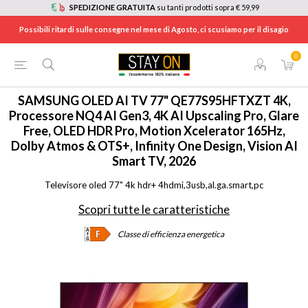
SPEDIZIONE GRATUITA
su tanti prodotti sopra € 59,99
Possibili ritardi sulle consegne nel mese di Agosto, ci scusiamo per il disagio
0
HOME
/
TV E HOME CINEMA
/
TV
/
OLED TV
/
QE77S95HFTXZT
SAMSUNG
OLED AI TV 77" QE77S95HFTXZT 4K,
Processore NQ4 AI Gen3, 4K AI Upscaling Pro, Glare
Free, OLED HDR Pro, Motion Xcelerator 165Hz,
Dolby Atmos & OTS+, Infinity One Design, Vision AI
Smart TV, 2026
Televisore oled 77" 4k hdr+ 4hdmi,3usb,al.ga.smart,pc
Scopri tutte le caratteristiche
Classe di efficienza energetica