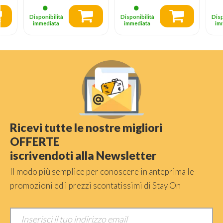
25
2
Disponibilità
Disponibilità
Disp
immediata
immediata
im
Ricevi tutte le nostre migliori
OFFERTE
iscrivendoti alla Newsletter
Il modo più semplice per conoscere in anteprima le
promozioni ed i prezzi scontatissimi di Stay On