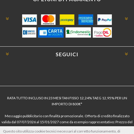
SEGUICI
RATA TUTTO INCLUSO IN 23 MESI TAN FISSO 12,24% TAEG 12,95% PER UN
IMPORTO DI 800€*
Messaggio pubblicitario con finalità promozionale. Offerta di credito finalizzato
valida dal 07/07/2026 al 15/01/2027 come da esempio rappresentativo: Prezzo del
bene € 800, Tan fisso 12,24% Taeg 12,95%, in 23 rate da € 40 costi accessori
Questo sito utilizza cookie tecnici necessari al corretto funzionamento, di
dell’offerta azzerati. Importo totale del credito € 800. Importo totale dovuto dal