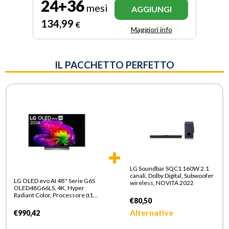
24+36
mesi
AGGIUNGI
134
,99
€
Maggiori info
IL PACCHETTO PERFETTO
LG Soundbar SQC1 160W 2.1
canali, Dolby Digital, Subwoofer
LG OLED evo AI 48'' Serie G6S
wireless, NOVITA 2022
OLED48G66LS, 4K, Hyper
Radiant Color, Processore α11
€80,50
Gen3, VRR 165Hz,G-Sync,
SMART TV 2026
Alternative
€990,42