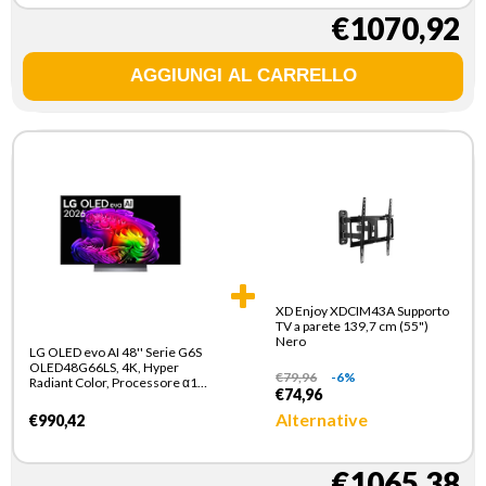
€1070,92
XD Enjoy XDCIM43A Supporto
TV a parete 139,7 cm (55")
Nero
LG OLED evo AI 48'' Serie G6S
OLED48G66LS, 4K, Hyper
€
79,96
-6%
Radiant Color, Processore α11
€74,96
Gen3, VRR 165Hz,G-Sync,
SMART TV 2026
Alternative
€990,42
€1065,38