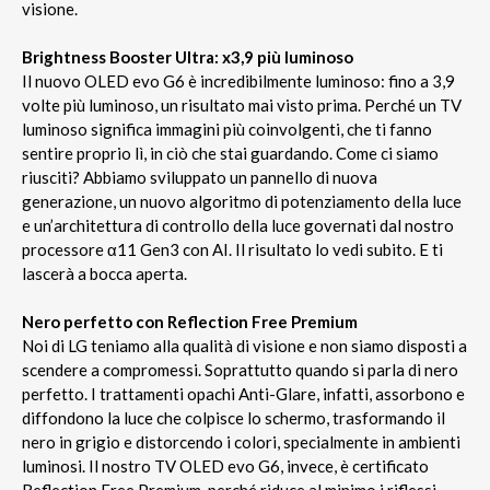
visione.
Brightness Booster Ultra: x3,9 più luminoso
Il nuovo OLED evo G6 è incredibilmente luminoso: fino a 3,9
volte più luminoso, un risultato mai visto prima. Perché un TV
luminoso significa immagini più coinvolgenti, che ti fanno
sentire proprio lì, in ciò che stai guardando. Come ci siamo
riusciti? Abbiamo sviluppato un pannello di nuova
generazione, un nuovo algoritmo di potenziamento della luce
e un’architettura di controllo della luce governati dal nostro
processore α11 Gen3 con AI. Il risultato lo vedi subito. E ti
lascerà a bocca aperta.
Nero perfetto con Reflection Free Premium
Noi di LG teniamo alla qualità di visione e non siamo disposti a
scendere a compromessi. Soprattutto quando si parla di nero
perfetto. I trattamenti opachi Anti-Glare, infatti, assorbono e
diffondono la luce che colpisce lo schermo, trasformando il
nero in grigio e distorcendo i colori, specialmente in ambienti
luminosi. Il nostro TV OLED evo G6, invece, è certificato
Reflection Free Premium, perché riduce al minimo i riflessi