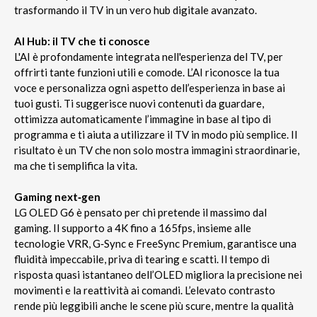
trasformando il TV in un vero hub digitale avanzato.
AI Hub: il TV che ti conosce
L'AI è profondamente integrata nell'esperienza del TV, per
offrirti tante funzioni utili e comode. L’AI riconosce la tua
voce e personalizza ogni aspetto dell’esperienza in base ai
tuoi gusti. Ti suggerisce nuovi contenuti da guardare,
ottimizza automaticamente l’immagine in base al tipo di
programma e ti aiuta a utilizzare il TV in modo più semplice. Il
risultato è un TV che non solo mostra immagini straordinarie,
ma che ti semplifica la vita.
Gaming next‑gen
LG OLED G6 è pensato per chi pretende il massimo dal
gaming. Il supporto a 4K fino a 165fps, insieme alle
tecnologie VRR, G‑Sync e FreeSync Premium, garantisce una
fluidità impeccabile, priva di tearing e scatti. Il tempo di
risposta quasi istantaneo dell’OLED migliora la precisione nei
movimenti e la reattività ai comandi. L’elevato contrasto
rende più leggibili anche le scene più scure, mentre la qualità