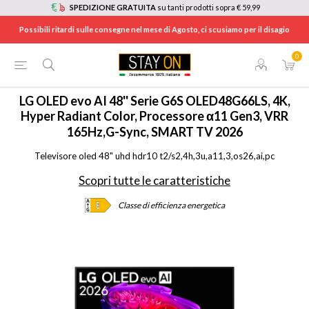
SPEDIZIONE GRATUITA
su tanti prodotti sopra € 59,99
Possibili ritardi sulle consegne nel mese di Agosto, ci scusiamo per il disagio
0
HOME
/
TV E HOME CINEMA
/
TV
/
OLED TV
/
OLED48G66LS
LG
OLED evo AI 48'' Serie G6S OLED48G66LS, 4K,
Hyper Radiant Color, Processore α11 Gen3, VRR
165Hz,G-Sync, SMART TV 2026
Televisore oled 48" uhd hdr10 t2/s2,4h,3u,a11,3,os26,ai,pc
Scopri tutte le caratteristiche
Classe di efficienza energetica