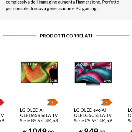
complessiva dell’immagine aumenta l’immersione. Perfetto
per console di nuova generazione e PC gaming.
PRODOTTI CORRELATI
LG
OLED AI
LG
OLED evo AI
L
TV
OLED65B56LA TV
OLED55C55LA TV
O
 α9
Serie B5 65'' 4K, α8
Serie C5 55'' 4K, α9
Se
Gen2, Dolby
Gen8, Brightness
α
1049
849
€
€
Vision, 20W, 4
Booster, 40W, 4
B