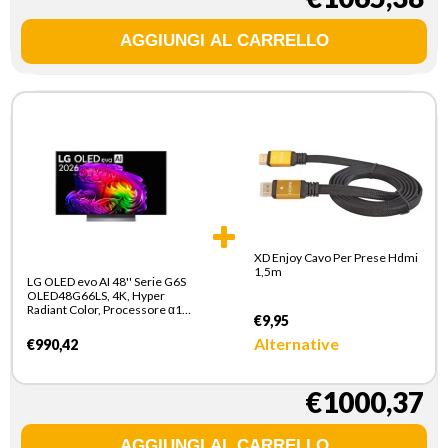
XD Enjoy Cavo Per Prese Hdmi
1,5m
LG OLED evo AI 48'' Serie G6S
OLED48G66LS, 4K, Hyper
Radiant Color, Processore α11
€9,95
Gen3, VRR 165Hz,G-Sync,
SMART TV 2026
Alternative
€990,42
€1000,37