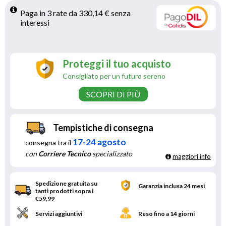
Paga in 3 rate da 330,14 € senza 
interessi 
Proteggi il tuo acquisto
Consigliato per un futuro sereno
SCOPRI DI PIÙ
Tempistiche di consegna
17-24 agosto
consegna tra il
con
Corriere Tecnico
specializzato
maggiori info
Spedizione gratuita su
Garanzia inclusa 24 mesi
tanti prodotti sopra i
€59,99
Servizi aggiuntivi
Reso fino a 14 giorni