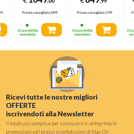
,00
,99
z,
HDMI con VRR
HDMI, VRR 144Hz,
Bo
S
120Hz, G-Sync,
Smart TV WebOS
6
99
Prezzo consigliato
2399
Prezzo consigliato
1799
P
Smart TV WebOS
25
1
25
2
Disponibilità
Disponibilità
Disp
immediata
immediata
im
Ricevi tutte le nostre migliori
OFFERTE
iscrivendoti alla Newsletter
Il modo più semplice per conoscere in anteprima le
promozioni ed i prezzi scontatissimi di Stay On