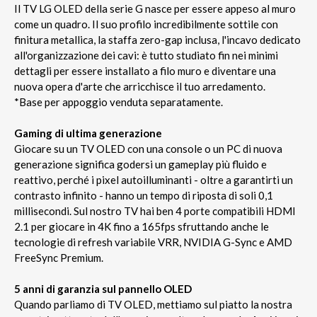
Il TV LG OLED della serie G nasce per essere appeso al muro
come un quadro. Il suo profilo incredibilmente sottile con
finitura metallica, la staffa zero-gap inclusa, l'incavo dedicato
all'organizzazione dei cavi: è tutto studiato fin nei minimi
dettagli per essere installato a filo muro e diventare una
nuova opera d'arte che arricchisce il tuo arredamento.
*Base per appoggio venduta separatamente.
Gaming di ultima generazione
Giocare su un TV OLED con una console o un PC di nuova
generazione significa godersi un gameplay più fluido e
reattivo, perché i pixel autoilluminanti - oltre a garantirti un
contrasto infinito - hanno un tempo di riposta di soli 0,1
millisecondi. Sul nostro TV hai ben 4 porte compatibili HDMI
2.1 per giocare in 4K fino a 165fps sfruttando anche le
tecnologie di refresh variabile VRR, NVIDIA G-Sync e AMD
FreeSync Premium.
5 anni di garanzia sul pannello OLED
Quando parliamo di TV OLED, mettiamo sul piatto la nostra