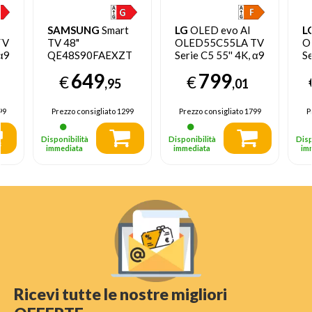
SAMSUNG
Smart
LG
OLED evo AI
L
TV
TV 48"
OLED55C55LA TV
O
 α9
QE48S90FAEXZT
Serie C5 55'' 4K, α9
Se
OLED 4K 2025
Gen8, Brightness
α
649
799
€
€
Booster, 40W, 4
B
,95
,01
z,
HDMI, VRR 144Hz,
Bo
S
Smart TV WebOS
6
99
Prezzo consigliato
1299
Prezzo consigliato
1799
P
25
1
2
Disponibilità
Disponibilità
Disp
immediata
immediata
im
Ricevi tutte le nostre migliori