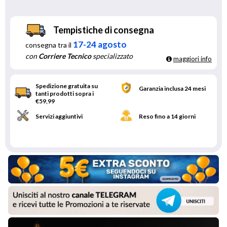
Tempistiche di consegna
17-24 agosto
consegna tra il
con
Corriere Tecnico
specializzato
maggiori info
Spedizione gratuita su
Garanzia inclusa 24 mesi
tanti prodotti sopra i
€59,99
Servizi aggiuntivi
Reso fino a 14 giorni