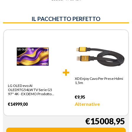
IL PACCHETTO PERFETTO
XD Enjoy Cavo Per Prese Hdmi
1,5m
LG OLED evo AI
OLED97G54LW TV Serie G5
97'' 4K - EX DEMO Prodotto
€9,95
nuovo con imballo aperto
Alternative
€14999,00
€15008,95