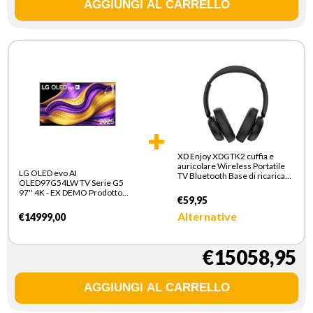
XD Enjoy XDGTK2 cuffia e
auricolare Wireless Portatile
LG OLED evo AI
TV Bluetooth Base di ricarica
OLED97G54LW TV Serie G5
Nero
97'' 4K - EX DEMO Prodotto
€59,95
nuovo con imballo aperto
Alternative
€14999,00
€15058,95