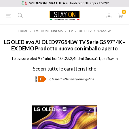
SPEDIZIONE GRATUITA
su tanti prodotti sopra € 59,99
0
HOME
/
TV E HOME CINEMA
/
TV
/
OLED TV
/
97G54LW
LG
OLED evo AI OLED97G54LW TV Serie G5 97'' 4K -
EX DEMO Prodotto nuovo con imballo aperto
Televisore oled 97" uhd hdr10 t2/s2,4hdmi,3usb,a11,os25,wlm
Scopri tutte le caratteristiche
Classe di efficienza energetica