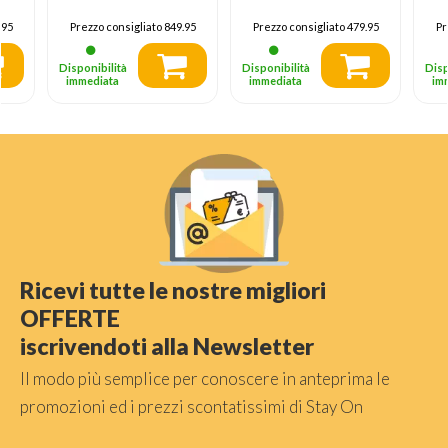
-
Windows 11 Home,
LPDDR5-SDRAM
(
Moonstone Gray
512 GB SSD Wi-Fi
G
.95
Prezzo consigliato
849.95
Prezzo consigliato
479.95
Pr
6 (802.11ax)
5
Windows 11 Home
6
Disponibilità
Disponibilità
Disp
me
Italiano Argento
W
immediata
immediata
im
It
Ricevi tutte le nostre migliori
OFFERTE
iscrivendoti alla Newsletter
Il modo più semplice per conoscere in anteprima le
promozioni ed i prezzi scontatissimi di Stay On