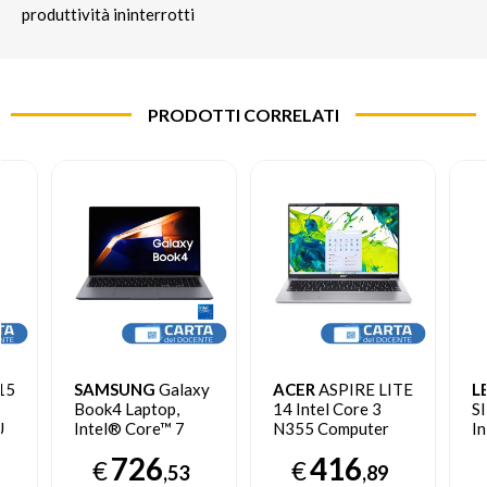
produttività ininterrotti
PRODOTTI CORRELATI
15
SAMSUNG
Galaxy
ACER
ASPIRE LITE
L
Book4 Laptop,
14 Intel Core 3
S
U
Intel® Core™ 7
N355 Computer
In
le
150U, 16GB RAM,
portatile 35,6 cm
1
726
416
€
€
ll
512GB SSD, 15.6",
(14") WUXGA 8 GB
po
,53
,89