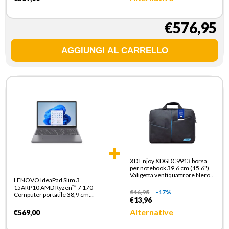
(802.11ax) Windows 11 Home
Italiano Grigio
€576,95
XD Enjoy XDGDC9913 borsa
per notebook 39,6 cm (15.6")
Valigetta ventiquattrore Nero,
LENOVO IdeaPad Slim 3
Blu
15ARP10 AMD Ryzen™ 7 170
€
16,95
-17%
Computer portatile 38,9 cm
€13,96
(15.3") WUXGA 16 GB DDR5-
SDRAM 512 GB SSD Wi-Fi 6
Alternative
€569,00
(802.11ax) Windows 11 Home
Italiano Grigio