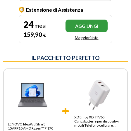
Estensione di Assistenza
24
mesi
AGGIUNGI
159
,90
€
Maggiori info
IL PACCHETTO PERFETTO
XD Enjoy XDHTV65
Caricabatterie per dispositivi
LENOVO IdeaPad Slim 3
mobili Telefono cellulare,
15ARP10 AMD Ryzen™ 7 170
Smartphone Bianco AC