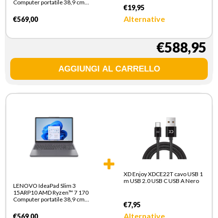
Computer portatile 38,9 cm
Ricarica rapida Interno
€19,95
(15.3") WUXGA 16 GB DDR5-
SDRAM 512 GB SSD Wi-Fi 6
Alternative
€569,00
(802.11ax) Windows 11 Home
Italiano Grigio
€588,95
XD Enjoy XDCE22T cavo USB 1
m USB 2.0 USB C USB A Nero
LENOVO IdeaPad Slim 3
15ARP10 AMD Ryzen™ 7 170
Computer portatile 38,9 cm
€7,95
(15.3") WUXGA 16 GB DDR5-
SDRAM 512 GB SSD Wi-Fi 6
Alternative
€569,00