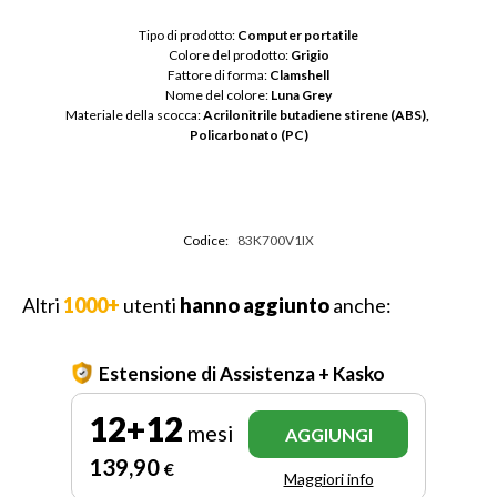
Tipo di prodotto: 
Computer portatile
Colore del prodotto: 
Grigio
Fattore di forma: 
Clamshell
Nome del colore: 
Luna Grey
Materiale della scocca: 
Acrilonitrile butadiene stirene (ABS), 
Policarbonato (PC)
Codice:
83K700V1IX
Altri
1000+
utenti
hanno aggiunto
anche:
Estensione di Assistenza + Kasko
12+12
mesi
AGGIUNGI
139
,90
€
Maggiori info