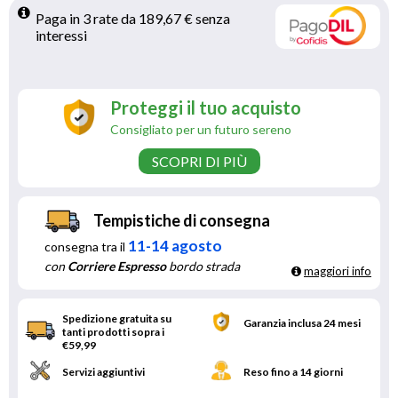
Paga in 3 rate da 189,67 € senza 
interessi 
Proteggi il tuo acquisto
Consigliato per un futuro sereno
SCOPRI DI PIÙ
Tempistiche di consegna
11-14 agosto
consegna tra il
con
Corriere Espresso
bordo strada
maggiori info
Spedizione gratuita su
Garanzia inclusa 24 mesi
tanti prodotti sopra i
€59,99
Servizi aggiuntivi
Reso fino a 14 giorni