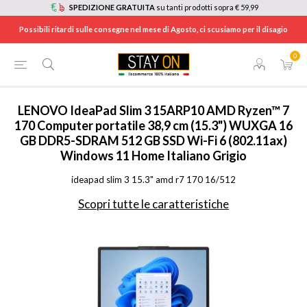
SPEDIZIONE GRATUITA
su tanti prodotti sopra € 59,99
Possibili ritardi sulle consegne nel mese di Agosto, ci scusiamo per il disagio
0
HOME
/
INFORMATICA
/
COMPUTER PORTATILI
/
NOTEBOOK PC
/
83K700V1IX
LENOVO
IdeaPad Slim 3 15ARP10 AMD Ryzen™ 7
170 Computer portatile 38,9 cm (15.3") WUXGA 16
GB DDR5-SDRAM 512 GB SSD Wi-Fi 6 (802.11ax)
Windows 11 Home Italiano Grigio
ideapad slim 3 15.3" amd r7 170 16/512
Scopri tutte le caratteristiche