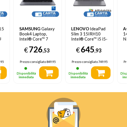
15
SAMSUNG
Galaxy
LENOVO
IdeaPad
A
Book4 Laptop,
Slim 3 15IRH10
14
U
Intel® Core™ 7
Intel® Core™ i5 i5-
N
le
150U, 16GB RAM,
13420H Computer
po
726
645
€
€
ll
512GB SSD, 15.6",
portatile 38,9 cm
(
,53
,93
-
Windows 11 Home,
(15.3") WUXGA 16
L
Moonstone Gray
GB DDR5-SDRAM
5
.95
Prezzo consigliato
849.95
Prezzo consigliato
749.95
Pr
512 GB SSD Wi-Fi
6
6 (802.11ax)
W
Disponibilità
Disponibilità
Disp
me
Windows 11 Home
It
immediata
immediata
im
Italiano Grigio