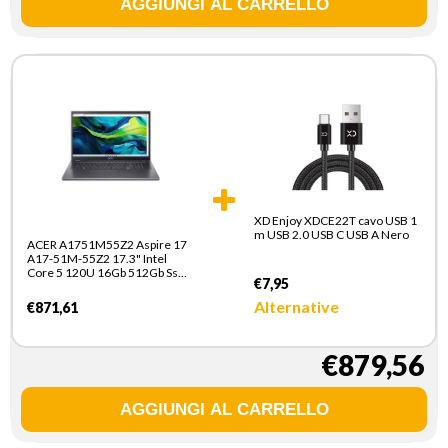
XD Enjoy XDCE22T cavo USB 1
m USB 2.0 USB C USB A Nero
ACER A1751M55Z2 Aspire 17
A17-51M-55Z2 17.3" Intel
Core 5 120U 16Gb 512Gb Ssd
€7,95
Uma
Alternative
€871,61
€879,56