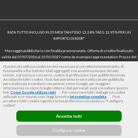
RATA TUTTO INCLUSO IN 23 MESI TAN FISSO 12,24% TAEG 12,95% PER UN
IMPORTO DI 800€*
Messaggio pubblicitario con finalità promozionale. Offerta di credito finalizzato
valida dal 07/07/2026 al 15/01/2027 come da esempio rappresentativo: Prezzo del
bene € 800, Tan fisso 12,24% Taeg 12,95%, in 23 rate da € 40 costi accessori
Questo sito utilizza cookie tecnici necessari al corretto funzionamento, di
dell’offerta azzerati. Importo totale del credito € 800. Importo totale dovuto dal
funzionalità a fini statistici (dati aggregati) con anonimizzazione dei dati
utente, e previo tuo consenso, cookie di profilazione e per pubblicità mirata.
Consumatore € 920. Decorrenza media della prima rata a 90 giorni. Al fine di gestire
Accettando tutti i cookie, i tuoi dati potranno essere utilizzati per pubblicità
le tue spese in modo responsabile e di conoscere eventuali altre offerte disponibili,
personalizzata e condivisi con partner come Google, per maggiori
Findomestic ti ricorda, prima di sottoscrivere il contratto, di prendere visione di
informazioni su come Google utilizza i dati personali, puoi consultare questo
link:
Come Google utilizza i dati
. Per conoscere tutti i dettagli sui cookie
tutte le condizioni economiche e contrattuali, facendo riferimento alle Informazioni
utilizzati su e-stayon.com, leggi la nostra
Informativa completa
. Puoi
Europee di Base sul Credito ai Consumatori (IEBCC) nel percorso online. Salvo
accettare tutti i cookie o gestire le tue preferenze cliccando su "Configura
cookie".
approvazione di Findomestic Banca S.p.A.. Il rivenditore (StayON) opera quale
intermediario del credito per Findomestic Banca S.p.A., non in esclusiva.
Accetta tutti
Configura cookie