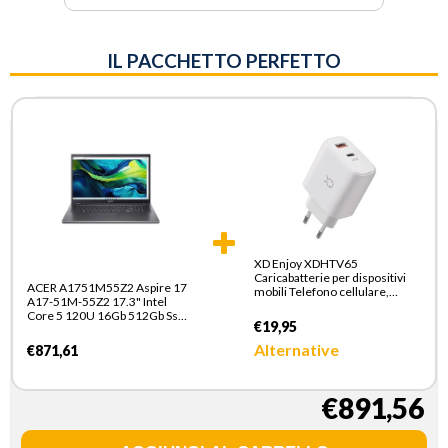
IL PACCHETTO PERFETTO
XD Enjoy XDHTV65
Caricabatterie per dispositivi
ACER A1751M55Z2 Aspire 17
mobili Telefono cellulare,
A17-51M-55Z2 17.3" Intel
Smartphone Bianco AC
Core 5 120U 16Gb 512Gb Ssd
Ricarica rapida Interno
€19,95
Uma
Alternative
€871,61
€891,56