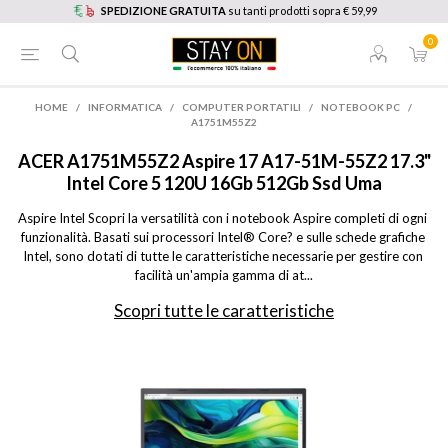
SPEDIZIONE GRATUITA
su tanti prodotti sopra € 59,99
0
HOME
/
INFORMATICA
/
COMPUTER PORTATILI
/
NOTEBOOK PC
/
A1751M55Z2
ACER
A1751M55Z2 Aspire 17 A17-51M-55Z2 17.3"
Intel Core 5 120U 16Gb 512Gb Ssd Uma
Aspire Intel Scopri la versatilità con i notebook Aspire completi di ogni 
funzionalità. Basati sui processori Intel® Core? e sulle schede grafiche 
Intel, sono dotati di tutte le caratteristiche necessarie per gestire con 
facilità un'ampia gamma di at...
Scopri tutte le caratteristiche