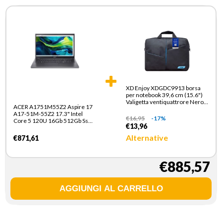
XD Enjoy XDGDC9913 borsa
per notebook 39,6 cm (15.6")
Valigetta ventiquattrore Nero,
ACER A1751M55Z2 Aspire 17
Blu
A17-51M-55Z2 17.3" Intel
€
16,95
-17%
Core 5 120U 16Gb 512Gb Ssd
€13,96
Uma
Alternative
€871,61
€885,57