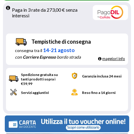
Paga in 3 rate da 273,00 € senza 
interessi 
Tempistiche di consegna
14-21 agosto
consegna tra il
con
Corriere Espresso
bordo strada
maggiori info
Spedizione gratuita su
Garanzia inclusa 24 mesi
tanti prodotti sopra i
€59,99
Servizi aggiuntivi
Reso fino a 14 giorni