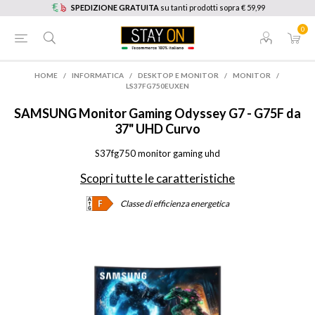
SPEDIZIONE GRATUITA
su tanti prodotti sopra € 59,99
0
HOME
/
INFORMATICA
/
DESKTOP E MONITOR
/
MONITOR
/
LS37FG750EUXEN
SAMSUNG
Monitor Gaming Odyssey G7 - G75F da
37" UHD Curvo
S37fg750 monitor gaming uhd
Scopri tutte le caratteristiche
Classe di efficienza energetica