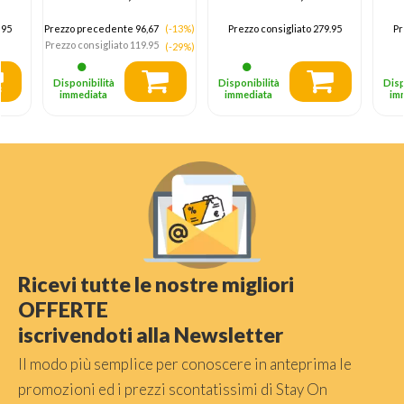
nuovo con imballo
aperto
.95
Prezzo precedente 96,67
(-13%)
Prezzo consigliato
279.95
Pr
Prezzo consigliato
119.95
(-29%)
Disponibilità
Disponibilità
Disp
immediata
immediata
im
Ricevi tutte le nostre migliori
OFFERTE
iscrivendoti alla Newsletter
Il modo più semplice per conoscere in anteprima le
promozioni ed i prezzi scontatissimi di Stay On