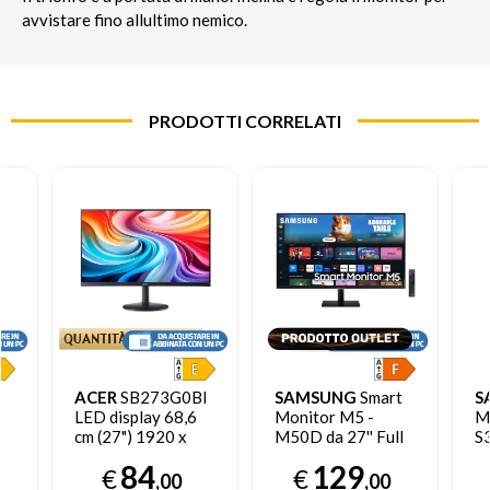
avvistare fino allultimo nemico.
PRODOTTI CORRELATI
ACER
SB273G0BI
SAMSUNG
Smart
S
LED display 68,6
Monitor M5 -
M
cm (27") 1920 x
M50D da 27'' Full
S3
1080 Pixel Full HD
HD Flat - EX
H
84
129
€
€
Nero
DEMO prodotto
L
,00
,00