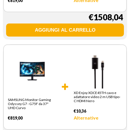
Alternative
€819,00
€1508,04
XD Enjoy XDCE45TH cavo e
adattatore video 2 m USB tipo-
SAMSUNG Monitor Gaming
C HDMI Nero
Odyssey G7 - G75F da 37"
UHD Curvo
€10,36
Alternative
€819,00