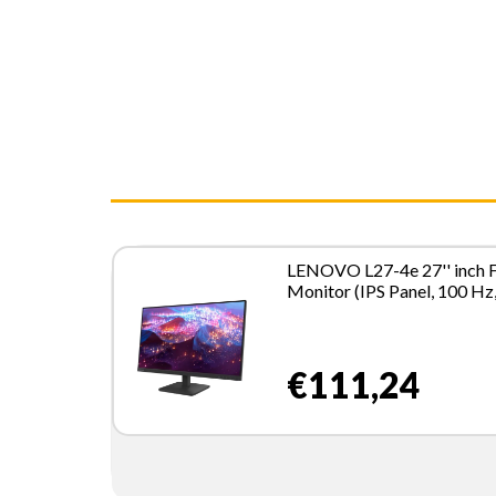
LENOVO L27-4e 27'' inch
Monitor (IPS Panel, 100 Hz
4ms, HDMI, VGA) - Tilt St
€111,24