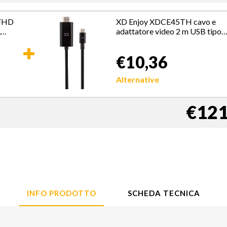
 FHD
XD Enjoy XDCE45TH cavo e
,
adattatore video 2 m USB tipo-
and
C HDMI Nero
€10,36
Alternative
€121
INFO PRODOTTO
SCHEDA TECNICA