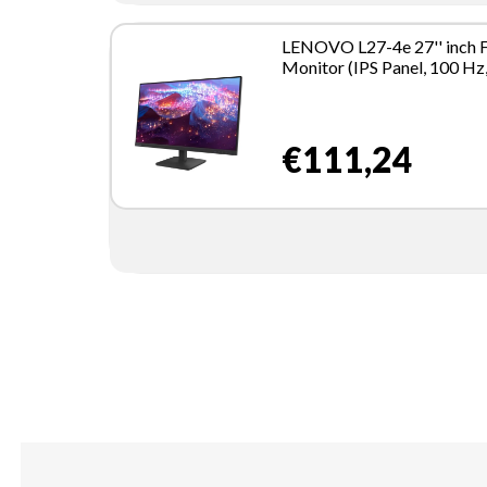
LENOVO L27-4e 27'' inch
Monitor (IPS Panel, 100 Hz
4ms, HDMI, VGA) - Tilt St
€111,24