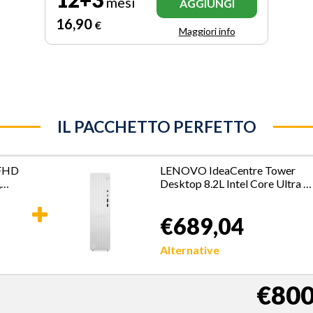
mesi
AGGIUNGI
16
,90
€
Maggiori info
IL PACCHETTO PERFETTO
 FHD
LENOVO IdeaCentre Tower
,
Desktop 8.2L Intel Core Ultra 5
and
16GB 512GB
€689,04
Alternative
€800