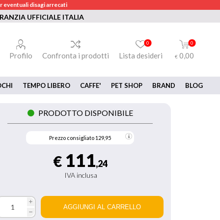
 eventuali disagi arrecati
RANZIA UFFICIALE ITALIA
0
0
Profilo
Confronta i prodotti
Lista desideri
0,00
€
OCHI
TEMPO LIBERO
CAFFE'
PET SHOP
BRAND
BLOG
PRODOTTO DISPONIBILE
Prezzo consigliato
129,95
111
€
,24
IVA inclusa
i
h