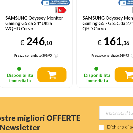
AMSUNG
Odyssey Monitor
SAMSUNG
Odyssey Monitor
aming G5 da 34'' Ultra
Gaming G5 - G55C da 27''
QHD Curvo
QHD Curvo
246
161
€
€
,10
,36
Prezzo consigliato
399.95
Prezzo consigliato
249.95
Disponibilità
Disponibilità
immediata
immediata
nostre migliori OFFERTE
a Newsletter
Dichiaro di a