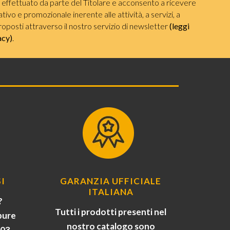
i effettuato da parte del Titolare e acconsento a ricevere
ivo e promozionale inerente alle attività, a servizi, a
roposti attraverso il nostro servizio di newsletter
(leggi
acy)
.
I
GARANZIA UFFICIALE
ITALIANA
?
Tutti i prodotti presenti nel
pure
nostro catalogo sono
903