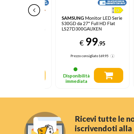
Smart Monitor M5
SAMSUNG
Monitor LED Serie
S
'' Full HD Flat -
S30GD da 27'' Full HD Flat
G
odotto nuovo con
LS27D300GAUXEN
W
to
129
99
€
,00
,95
sigliato
279.95
Prezzo consigliato
169.95
tà
Disponibilità
a
immediata
Ricevi tutte le 
iscrivendoti all