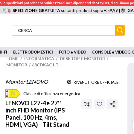
 le spedizioni potrebbero subire ritardi non dipendenti da StayON, ci scusiamo per
 |
SPEDIZIONE GRATUITA
su tanti prodotti sopra € 59,99 |
GA
I-FI
ELETTRODOMESTICI
FOTO e VIDEO
CONSOLE e VIDEOGI
HOME
/
INFORMATICA
/
DESKTOP E MONITOR
/
MONITOR
/
68CDKAC1IT
Monitor LENOVO
RIVENDITORE UFFICIALE
Classe di efficienza energetica
LENOVO
L27-4e 27''
inch FHD Monitor (IPS
Panel, 100 Hz, 4ms,
HDMI, VGA) - Tilt Stand