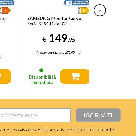
SAMSUNG
Monitor Curvo
ACER
SB273G0BI L
Serie S39GD da 32''
68,6 cm (27") 1920
Pixel Full HD Nero
149
€
84
,95
€
Prezzo consigliato
279.95
Prezzo precedente 96,
Prezzo consigliato
119.
Disponibilità
Disponibilità
immediata
immediata
ver preso visione dell’informativa relativa al trattamento