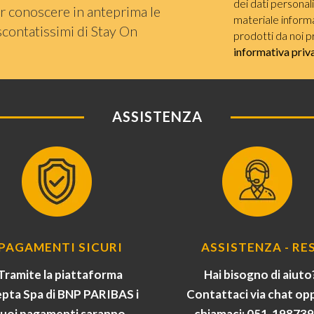
dei dati personal
r conoscere in anteprima le
materiale informat
scontatissimi di Stay On
prodotti da noi p
informativa priv
ASSISTENZA
PAGAMENTI SICURI
ASSISTENZA - RES
Tramite la piattaforma
Hai bisogno di aiuto
pta Spa di BNP PARIBAS i
Contattaci via chat op
tuoi pagamenti saranno
chiamaci: 051-19873