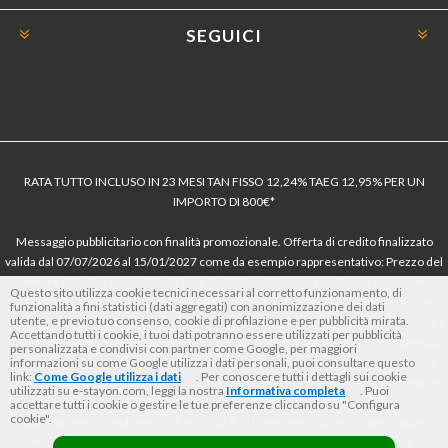
SEGUICI
RATA TUTTO INCLUSO IN 23 MESI TAN FISSO 12,24% TAEG 12,95% PER UN
IMPORTO DI 800€*
Messaggio pubblicitario con finalità promozionale. Offerta di credito finalizzato
valida dal 07/07/2026 al 15/01/2027 come da esempio rappresentativo: Prezzo del
bene € 800, Tan fisso 12,24% Taeg 12,95%, in 23 rate da € 40 costi accessori
Questo sito utilizza cookie tecnici necessari al corretto funzionamento, di
dell’offerta azzerati. Importo totale del credito € 800. Importo totale dovuto dal
funzionalità a fini statistici (dati aggregati) con anonimizzazione dei dati
utente, e previo tuo consenso, cookie di profilazione e per pubblicità mirata.
Consumatore € 920. Decorrenza media della prima rata a 90 giorni. Al fine di gestire
Accettando tutti i cookie, i tuoi dati potranno essere utilizzati per pubblicità
le tue spese in modo responsabile e di conoscere eventuali altre offerte disponibili,
personalizzata e condivisi con partner come Google, per maggiori
Findomestic ti ricorda, prima di sottoscrivere il contratto, di prendere visione di
informazioni su come Google utilizza i dati personali, puoi consultare questo
link:
Come Google utilizza i dati
. Per conoscere tutti i dettagli sui cookie
tutte le condizioni economiche e contrattuali, facendo riferimento alle Informazioni
utilizzati su e-stayon.com, leggi la nostra
Informativa completa
. Puoi
Europee di Base sul Credito ai Consumatori (IEBCC) nel percorso online. Salvo
accettare tutti i cookie o gestire le tue preferenze cliccando su "Configura
cookie".
approvazione di Findomestic Banca S.p.A.. Il rivenditore (StayON) opera quale
intermediario del credito per Findomestic Banca S.p.A., non in esclusiva.