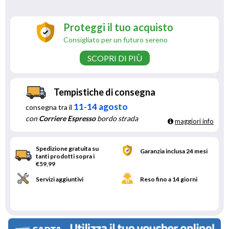
Proteggi il tuo acquisto
Consigliato per un futuro sereno
SCOPRI DI PIÙ
Tempistiche di consegna
11-14 agosto
consegna tra il
con
Corriere Espresso
bordo strada
maggiori info
Spedizione gratuita su
Garanzia inclusa 24 mesi
tanti prodotti sopra i
€59,99
Servizi aggiuntivi
Reso fino a 14 giorni