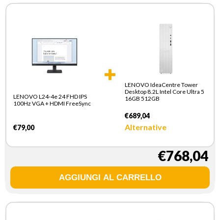
LENOVO IdeaCentre Tower
Desktop 8.2L Intel Core Ultra 5
LENOVO L24-4e 24 FHD IPS
16GB 512GB
100Hz VGA + HDMI FreeSync
€689,04
Alternative
€79,00
€768,04