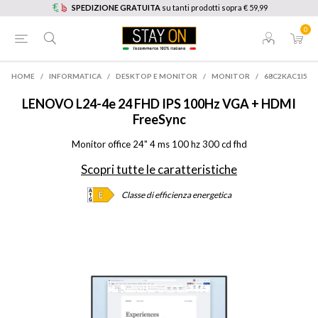
SPEDIZIONE GRATUITA
su tanti prodotti sopra € 59,99
0
HOME
/
INFORMATICA
/
DESKTOP E MONITOR
/
MONITOR
/
68C2KAC1I5
LENOVO
L24-4e 24 FHD IPS 100Hz VGA + HDMI
FreeSync
Monitor office 24" 4 ms 100 hz 300 cd fhd
Scopri tutte le caratteristiche
Classe di efficienza energetica