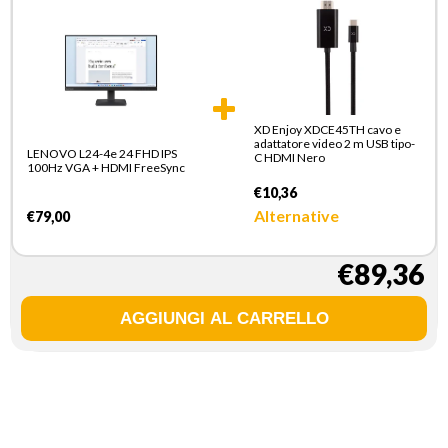
XD Enjoy XDCE45TH cavo e
adattatore video 2 m USB tipo-
LENOVO L24-4e 24 FHD IPS
C HDMI Nero
100Hz VGA + HDMI FreeSync
€10,36
Alternative
€79,00
€89,36