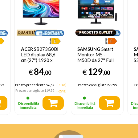
ACER
SB273G0BI
SAMSUNG
Smart
S
LED display 68,6
Monitor M5 -
M
cm (27") 1920 x
M50D da 27'' Full
S3
1080 Pixel Full HD
HD Flat - EX
H
84
129
€
€
Nero
DEMO prodotto
L
,00
,00
nuovo con imballo
aperto
.95
Prezzo precedente 96,67
(-13%)
Prezzo consigliato
279.95
Pr
Prezzo consigliato
119.95
(-29%)
Disponibilità
Disponibilità
Disp
immediata
immediata
im