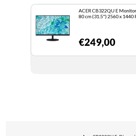
ACER CB322QU E Monito
80 cm (31.5") 2560 x 1440 
Wide Quad HD Argento
€249,00