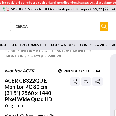
 le spedizioni potrebbero subire ritardi non dipendenti da StayON, ci scusiamo per
 |
SPEDIZIONE GRATUITA
su tanti prodotti sopra € 59,99 |
GA
I-FI
ELETTRODOMESTICI
FOTO e VIDEO
CONSOLE e VIDEOGI
HOME
/
INFORMATICA
/
DESKTOP E MONITOR
/
MONITOR
/
CB322QUESMIIPRX
Monitor ACER
RIVENDITORE UFFICIALE
ACER
CB322QU E
Monitor PC 80 cm
(31.5") 2560 x 1440
Pixel Wide Quad HD
Argento
Vero cb322quesmiiprx 4ms 