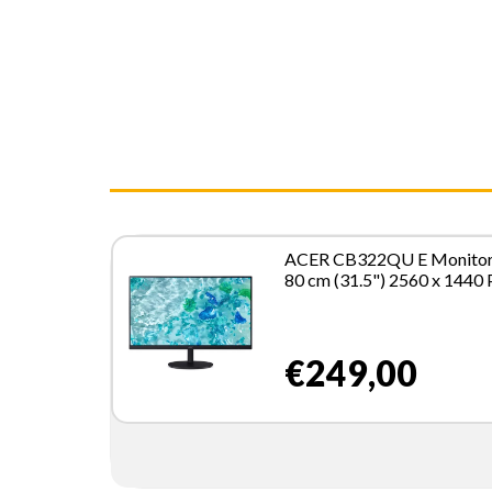
ACER CB322QU E Monito
80 cm (31.5") 2560 x 1440 
Wide Quad HD Argento
€249,00