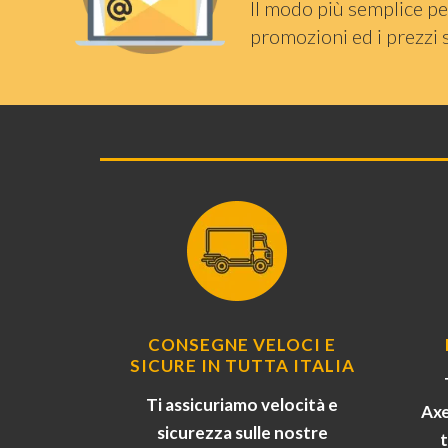
Il modo più semplice pe
promozioni ed i prezzi 
CONSEGNE VELOCI E
SICURE IN TUTTA ITALIA
Ti assicuriamo velocità e
Axe
sicurezza sulle nostre