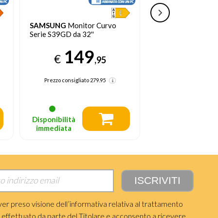
SAMSUNG
Monitor Curvo
ACER
SB273G0BI L
Serie S39GD da 32''
68,6 cm (27") 1920
Pixel Full HD Nero
149
€
84
,95
€
Prezzo consigliato
279.95
Prezzo precedente 96,
Prezzo consigliato
119.
Disponibilità
Disponibilità
immediata
immediata
ver preso visione dell’informativa relativa al trattamento
i effettuato da parte del Titolare e acconsento a ricevere