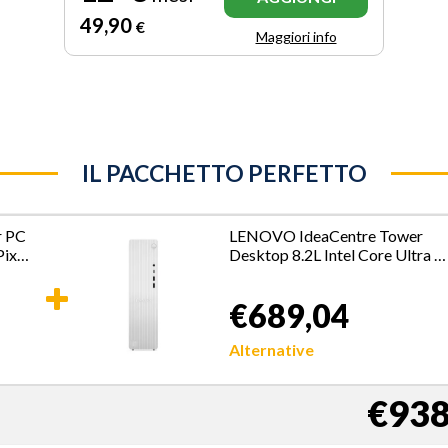
49
,90
€
Maggiori info
IL PACCHETTO PERFETTO
r PC
LENOVO IdeaCentre Tower
Pixel
Desktop 8.2L Intel Core Ultra 5
16GB 512GB
€689,04
Alternative
€938