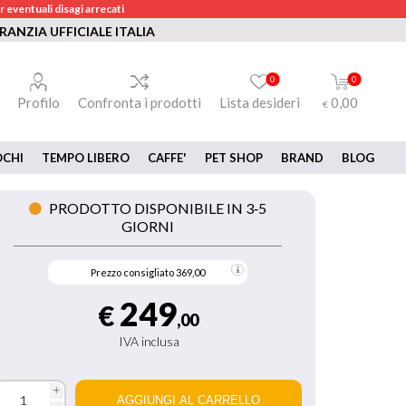
 eventuali disagi arrecati
RANZIA UFFICIALE ITALIA
0
0
Profilo
Confronta i prodotti
Lista desideri
0,00
€
OCHI
TEMPO LIBERO
CAFFE'
PET SHOP
BRAND
BLOG
PRODOTTO DISPONIBILE IN 3‑5
GIORNI
Prezzo consigliato
369,00
249
€
,00
IVA inclusa
i