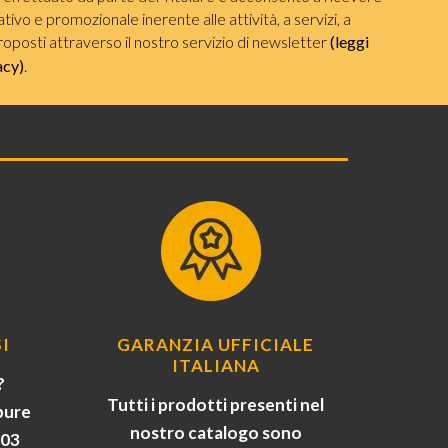
ivo e promozionale inerente alle attività, a servizi, a
roposti attraverso il nostro servizio di newsletter
(leggi
acy)
.
I
GARANZIA UFFICIALE
ITALIANA
?
Tutti i prodotti presenti nel
pure
nostro catalogo sono
903