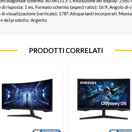
 diagonale schermo: 80 cm (31.5"), Risoluzione del display: 2560 
 risposta: 1 ms, Formato schermo (aspect ratio): 16:9, Angolo di v
 di visualizzazione (verticale): 178°. Altoparlanti incorporati. Mon
re del prodotto: Argento
PRODOTTI CORRELATI