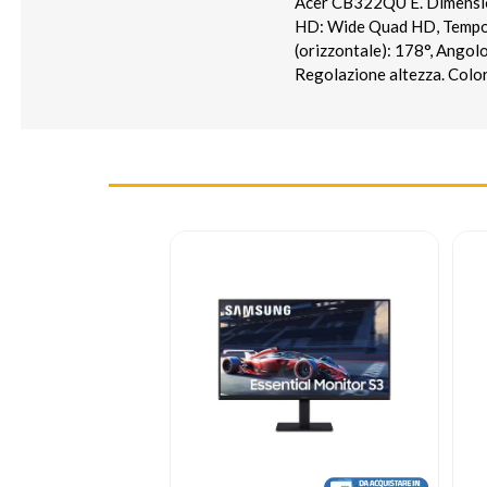
Acer CB322QU E. Dimensioni
HD: Wide Quad HD, Tempo di
(orizzontale): 178°, Angolo
Regolazione altezza. Colo