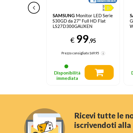
Smart Monitor M5
SAMSUNG
Monitor LED Serie
S
'' Full HD Flat -
S30GD da 27'' Full HD Flat
G
odotto nuovo con
LS27D300GAUXEN
W
to
129
99
€
,00
,95
sigliato
279.95
Prezzo consigliato
169.95
tà
Disponibilità
a
immediata
Ricevi tutte le 
iscrivendoti all