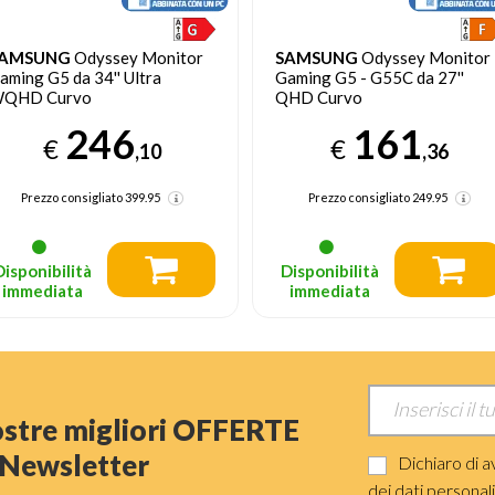
AMSUNG
Odyssey Monitor
SAMSUNG
Odyssey Monitor
aming G5 da 34'' Ultra
Gaming G5 - G55C da 27''
QHD Curvo
QHD Curvo
246
161
€
€
,10
,36
Prezzo consigliato
399.95
Prezzo consigliato
249.95
Disponibilità
Disponibilità
immediata
immediata
nostre migliori OFFERTE
a Newsletter
Dichiaro di a
dei dati personal