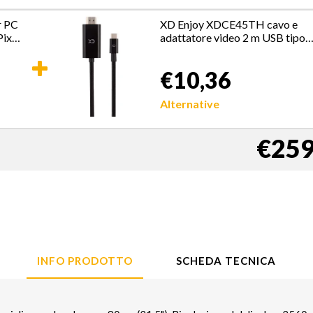
r PC
XD Enjoy XDCE45TH cavo e
Pixel
adattatore video 2 m USB tipo-
C HDMI Nero
€10,36
Alternative
€259
INFO PRODOTTO
SCHEDA TECNICA