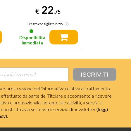
22
22
€
€
,75
Prezzo consigliato
29.95
Prezzo consigliato
Disponibilità
Disponibilità
immediata
immediata
ver preso visione dell’informativa relativa al trattamento
i effettuato da parte del Titolare e acconsento a ricevere
ivo e promozionale inerente alle attività, a servizi, a
roposti attraverso il nostro servizio di newsletter
(leggi
acy)
.