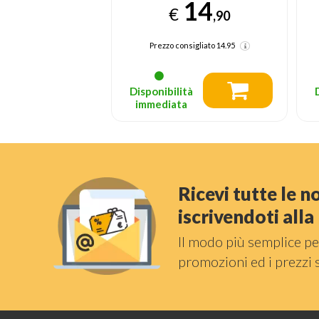
14
€
27
,90
,95
Prezzo consigliato
14.95
tà
Disponibilità
a
immediata
Ricevi tutte le 
iscrivendoti all
Il modo più semplice pe
promozioni ed i prezzi 