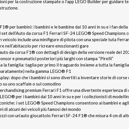
zioni per la costruzione stampate o l’app LEGO Builder per guidare te 
struzione.
F1® per bambini: i bambini e le bambine dai 10 anni in su e i fan della
il set dell’Auto da corsa F1 Ferrari SF-24 LEGO® Speed Champions c
n veicolo include una minifigure di pilota con una speciale tuta Ferrar
e nell’abitacolo per ricreare emozionanti gare
 auto da corsa F1® con dettagli di design della versione reale del 202
ponsor e pneumatici posteriori più larghi con stampa “Pirelli”
a famiglia: taglia per primo il traguardo insieme a tutta la famiglia c
separatamente) nella gamma LEGO® F1
lay: dopo che i bambini si sono divertiti a inventare storie di corse 
o su uno scaffale o sul comodino
rchandising premium Ferrari F1 offre una divertente esperienza di 
EGO® per i bambini dai 10 anni in su e per i collezionisti di modellini
 iconiche: i set LEGO® Speed Champions consentono ai bambini e agli
ni di alcuni dei veicoli più famosi del mondo
ezzi con un’auto giocattolo Ferrari SF-24 F1® che misura 4 cm di alt