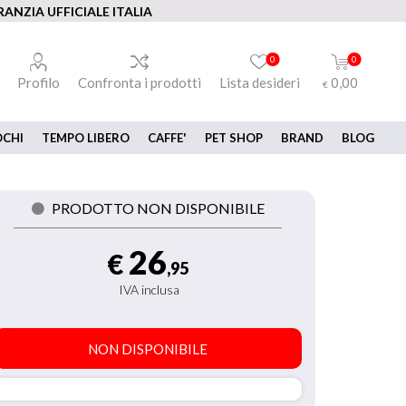
ANZIA UFFICIALE ITALIA
0
0
Profilo
Confronta i prodotti
Lista desideri
0,00
€
OCHI
TEMPO LIBERO
CAFFE'
PET SHOP
BRAND
BLOG
PRODOTTO NON DISPONIBILE
26
€
,95
IVA inclusa
NON DISPONIBILE