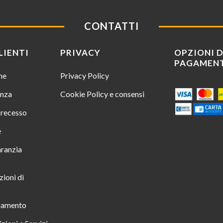
CONTATTI
LIENTI
PRIVACY
OPZIONI D
PAGAMEN
ine
Privacy Policy
enza
Cookie Policy e consensi
i recesso
e
aranzia
zioni di
gamento