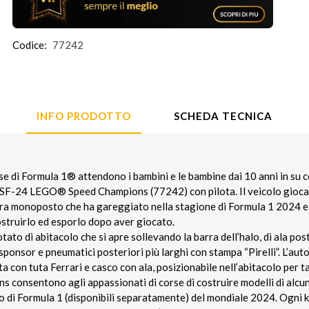
Codice:
77242
INFO PRODOTTO
SCHEDA TECNICA
se di Formula 1® attendono i bambini e le bambine dai 10 anni in su c
 SF-24 LEGO® Speed Champions (77242) con pilota. Il veicolo giocat
era monoposto che ha gareggiato nella stagione di Formula 1 2024 e i
ostruirlo ed esporlo dopo aver giocato.
otato di abitacolo che si apre sollevando la barra dell’halo, di ala po
 sponsor e pneumatici posteriori più larghi con stampa “Pirelli”. L’aut
ta con tuta Ferrari e casco con ala, posizionabile nell’abitacolo per 
consentono agli appassionati di corse di costruire modelli di alcuni 
 di Formula 1 (disponibili separatamente) del mondiale 2024. Ogni ki