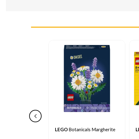
 Champions
LEGO
Botanicals Margherite
L
1