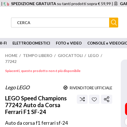
 |
SPEDIZIONE GRATUITA
su tanti prodotti sopra € 59,99 |
GAR
I-FI
ELETTRODOMESTICI
FOTO e VIDEO
CONSOLE e VIDEOGI
HOME
/
TEMPO LIBERO
/
GIOCATTOLI
/
LEGO
/
77242
Spiacenti, questo prodotto non é più disponibile
Lego LEGO
RIVENDITORE UFFICIALE
LEGO
Speed Champions
77242 Auto da Corsa
Ferrari F1 SF-24
Auto da corsa f1 ferrari sf-24