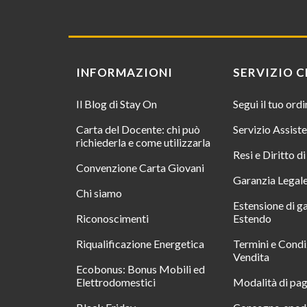
INFORMAZIONI
SERVIZIO C
Il Blog di Stay On
Segui il tuo ord
Carta del Docente: chi può
Servizio Assist
richiederla e come utilizzarla
Resi e Diritto d
Convenzione Carta Giovani
Garanzia Legal
Chi siamo
Estensione di g
Riconoscimenti
Estendo
Riqualificazione Energetica
Termini e Condi
Vendita
Ecobonus: Bonus Mobili ed
Elettrodomestici
Modalità di pa