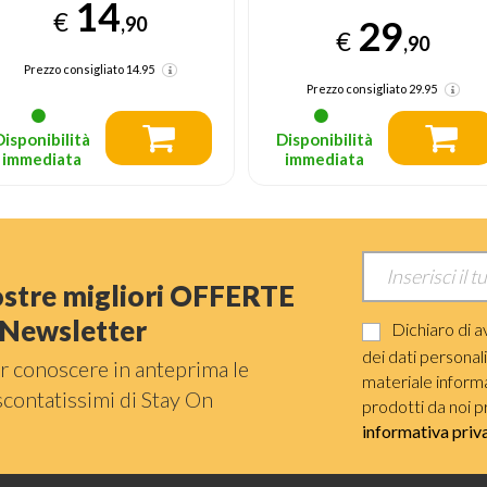
14
€
,90
29
€
,90
Prezzo consigliato
14.95
Prezzo consigliato
29.95
Disponibilità
Disponibilità
immediata
immediata
nostre migliori OFFERTE
a Newsletter
Dichiaro di a
dei dati personal
r conoscere in anteprima le
materiale informat
scontatissimi di Stay On
prodotti da noi p
informativa priv