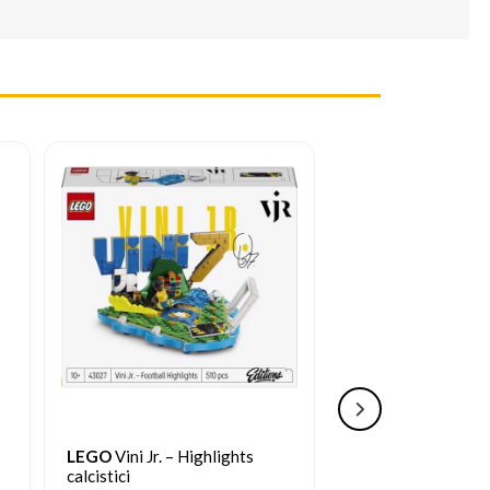
LEGO
Vini Jr. – Highlights
LEGO
Kylian Mbap
calcistici
Highlights calcistic