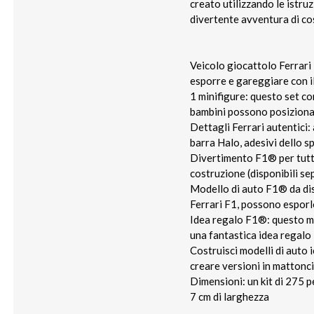
creato utilizzando le istru
divertente avventura di co
Veicolo giocattolo Ferrari 
esporre e gareggiare con 
1 minifigure: questo set co
bambini possono posizionar
Dettagli Ferrari autentici:
barra Halo, adesivi dello s
Divertimento F1® per tutta l
costruzione (disponibili 
Modello di auto F1® da disp
Ferrari F1, possono esporl
Idea regalo F1®: questo me
una fantastica idea regalo L
Costruisci modelli di auto
creare versioni in mattonci
Dimensioni: un kit di 275 p
7 cm di larghezza