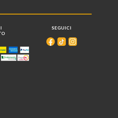
I
SEGUICI
TO