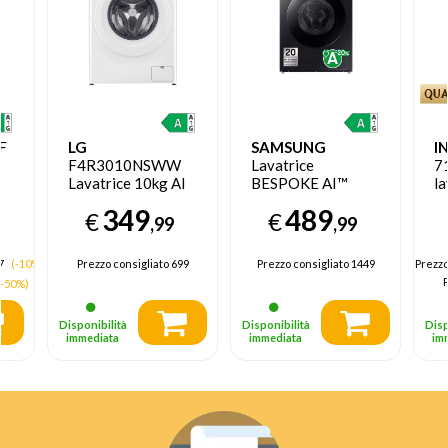
F
LG
SAMSUNG
I
a
F4R3010NSWW
Lavatrice
7
Lavatrice 10kg AI
BESPOKE AI™
la
DD, Classe A-10%,
Ecodosatore 11Kg
C
349
489
€
€
A
1400 giri,
WW11DB7B94GBU3
fr
,99
,99
Lavaggio a vapore
Gi
57
(-10%)
Prezzo consigliato
699
Prezzo consigliato
1449
Prezz
P
(-50%)
Disponibilità
Disponibilità
Disp
immediata
immediata
im