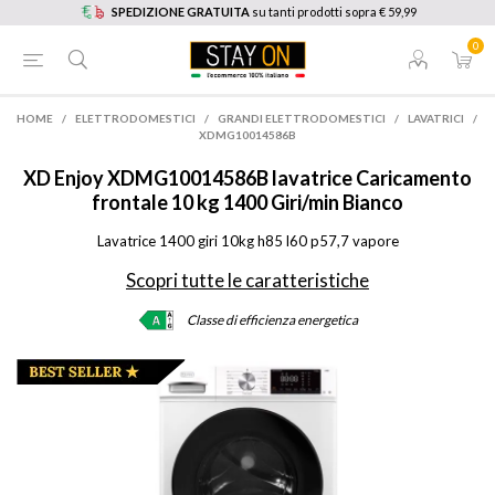
SPEDIZIONE GRATUITA
su tanti prodotti sopra € 59,99
0
HOME
/
ELETTRODOMESTICI
/
GRANDI ELETTRODOMESTICI
/
LAVATRICI
/
XDMG10014586B
XD Enjoy
XDMG10014586B lavatrice Caricamento
frontale 10 kg 1400 Giri/min Bianco
Lavatrice 1400 giri 10kg h85 l60 p57,7 vapore
Scopri tutte le caratteristiche
Classe di efficienza energetica