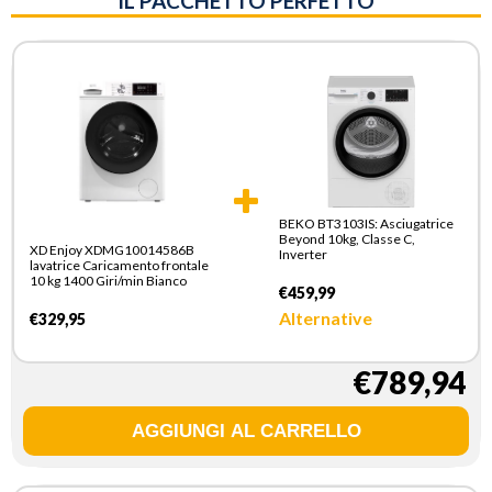
IL PACCHETTO PERFETTO
BEKO BT3103IS: Asciugatrice
Beyond 10kg, Classe C,
XD Enjoy XDMG10014586B
Inverter
lavatrice Caricamento frontale
10 kg 1400 Giri/min Bianco
€459,99
Alternative
€329,95
€789,94