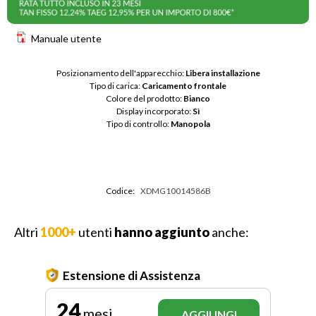
Manuale utente
Posizionamento dell'apparecchio: 
Libera installazione
Tipo di carica: 
Caricamento frontale
Colore del prodotto: 
Bianco
Display incorporato: 
Sì
Tipo di controllo: 
Manopola
Codice:
XDMG10014586B
Altri
1000+
utenti
hanno aggiunto
anche:
Estensione di Assistenza
24
mesi
AGGIUNGI