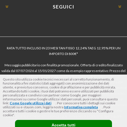
SEGUICI
RATA TUTTO INCLUSO IN 23 MESI TAN FISSO 12,24% TAEG 12,95% PER UN
IMPORTO DI 800€*
Messaggio pubblicitario con finalità promozionale. Offerta di credito finalizzato
valida dal 07/07/2026 al 15/01/2027 come da esempio rappresentativo: Prezzo del
bene € 800, Tan fisso 12,24% Taeg 12,95%, in 23 rate da € 40 costi accessori
Questo sito utilizza cookie tecnici necessari al corretto funzionamento, di
dell’offerta azzerati. Importo totale del credito € 800. Importo totale dovuto dal
funzionalità a fini statistici (dati aggregati) con anonimizzazione dei dati
utente, e previo tuo consenso, cookie di profilazione e per pubblicità mirata.
Consumatore € 920. Decorrenza media della prima rata a 90 giorni. Al fine di gestire
Accettando tutti i cookie, i tuoi dati potranno essere utilizzati per pubblicità
le tue spese in modo responsabile e di conoscere eventuali altre offerte disponibili,
personalizzata e condivisi con partner come Google, per maggiori
informazioni su come Google utilizza i dati personali, puoi consultare questo
Findomestic ti ricorda, prima di sottoscrivere il contratto, di prendere visione di
link:
Come Google utilizza i dati
. Per conoscere tutti i dettagli sui cookie
tutte le condizioni economiche e contrattuali, facendo riferimento alle Informazioni
utilizzati su e-stayon.com, leggi la nostra
Informativa completa
. Puoi
Europee di Base sul Credito ai Consumatori (IEBCC) nel percorso online. Salvo
accettare tutti i cookie o gestire le tue preferenze cliccando su "Configura
cookie".
approvazione di Findomestic Banca S.p.A.. Il rivenditore (StayON) opera quale
intermediario del credito per Findomestic Banca S.p.A., non in esclusiva.
Accetta tutti