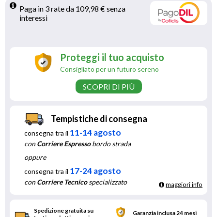
Paga in 3 rate da 109,98 € senza 
interessi 
Proteggi il tuo acquisto
Consigliato per un futuro sereno
SCOPRI DI PIÙ
Tempistiche di consegna
11-14 agosto
consegna tra il
con
Corriere Espresso
bordo strada
oppure
17-24 agosto
consegna tra il
con
Corriere Tecnico
specializzato
maggiori info
Spedizione gratuita su
Garanzia inclusa 24 mesi