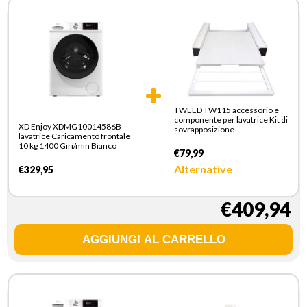
TWEED TW115 accessorio e
componente per lavatrice Kit di
XD Enjoy XDMG10014586B
sovrapposizione
lavatrice Caricamento frontale
10 kg 1400 Giri/min Bianco
€79,99
Alternative
€329,95
€409,94