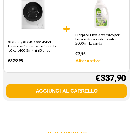
Pierpaoli Ekos detersivo per
bucato Universale Lavatrice
XD Enjoy XDMG10014586B
2000 ml Lavanda
lavatrice Caricamento frontale
10 kg 1400 Giri/min Bianco
€7,95
Alternative
€329,95
€337,90