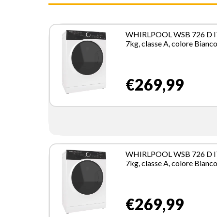
WHIRLPOOL WSB 726 D I
7kg, classe A, colore Bianco
Inverter, 1200 giri, Display
digitale XL, porta dark scre
Vapore
€269,99
WHIRLPOOL WSB 726 D I
7kg, classe A, colore Bianco
Inverter, 1200 giri, Display
digitale XL, porta dark scre
Vapore
€269,99