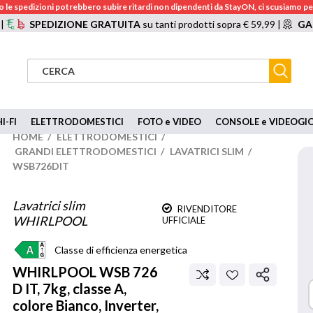
 le spedizioni potrebbero subire ritardi non dipendenti da StayON, ci scusiamo per
 |
SPEDIZIONE GRATUITA
su tanti prodotti sopra € 59,99 |
GA
I-FI
ELETTRODOMESTICI
FOTO e VIDEO
CONSOLE e VIDEOGI
HOME
/
ELETTRODOMESTICI
/
GRANDI ELETTRODOMESTICI
/
LAVATRICI SLIM
/
WSB726DIT
Lavatrici slim
RIVENDITORE
WHIRLPOOL
UFFICIALE
Classe di efficienza energetica
WHIRLPOOL
WSB 726
D IT, 7kg, classe A,
colore Bianco, Inverter,