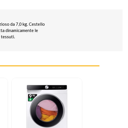
zioso da 7,0 kg. Cestello
tta dinamicamente le
 tessuti.
SPEDIZIONE G