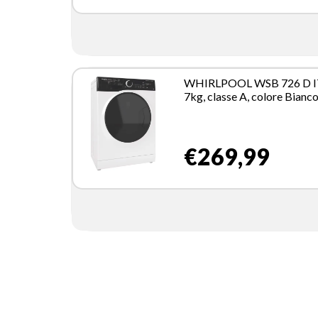
WHIRLPOOL WSB 726 D I
7kg, classe A, colore Bianco
Inverter, 1200 giri, Display
digitale XL, porta dark scre
Vapore
€269,99