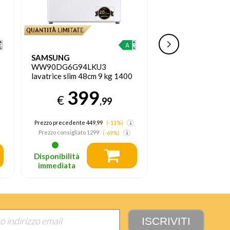
SAMSUNG
CANDY
CW50-BP
WW90DG6G94LKU3
lavatrice slim 49c
lavatrice slim 48cm 9 kg 1400
Giri/min Bianco
Giri/min Bianco
399
41
€
€
,99
Prezzo precedente 449,99
(-11%)
Prezzo consigliat
Prezzo consigliato
1299
(-69%)
Disponibilità
Disponibilità
immediata
immediata