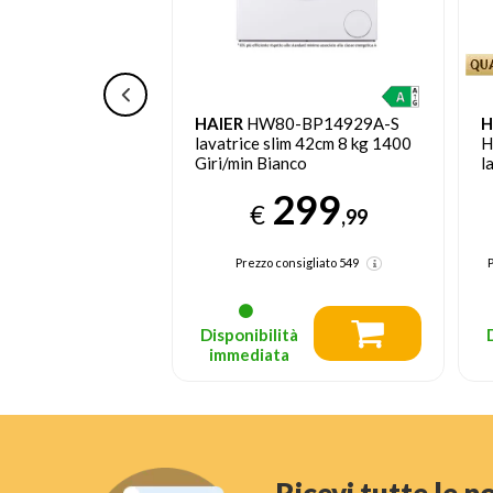
 6000 L6SE47A
HAIER
HW80-BP14929A-S
H
im 49cm 7 kg 1400
lavatrice slim 42cm 8 kg 1400
H
nco
Giri/min Bianco
l
G
489
299
€
,99
,99
sigliato
899.99
Prezzo consigliato
549
tà
Disponibilità
a
immediata