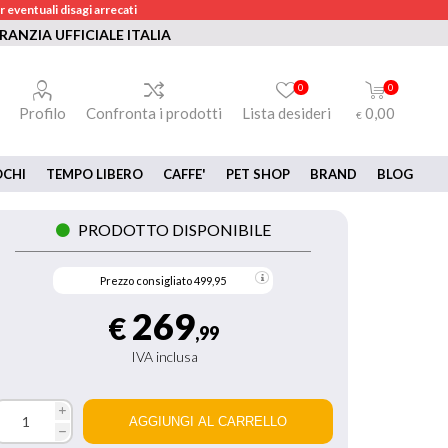
 eventuali disagi arrecati
RANZIA UFFICIALE ITALIA
0
0
Profilo
Confronta i prodotti
Lista desideri
0,00
€
OCHI
TEMPO LIBERO
CAFFE'
PET SHOP
BRAND
BLOG
PRODOTTO DISPONIBILE
Prezzo consigliato
499,95
269
€
,99
IVA inclusa
i
h