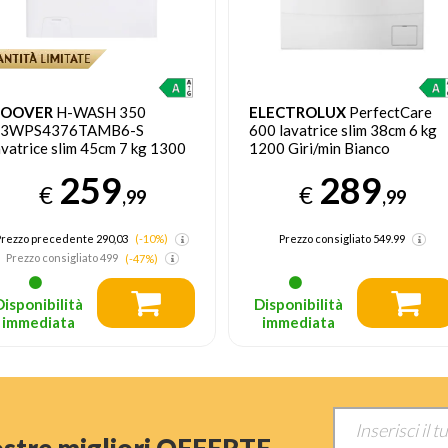
OOVER
H-WASH 350
ELECTROLUX
PerfectCare
3WPS4376TAMB6-S
600 lavatrice slim 38cm 6 kg
avatrice slim 45cm 7 kg 1300
1200 Giri/min Bianco
iri/min Bianco
259
289
€
€
,99
,99
Prezzo precedente 290,03
(-10%)
Prezzo consigliato
549.99
Prezzo consigliato
499
(-47%)
Disponibilità
Disponibilità
immediata
immediata